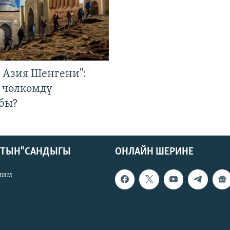
р Азия Шенгени":
 чөлкөмдү
бы?
КТЫН" САНДЫГЫ
ОНЛАЙН ШЕРИНЕ
лим