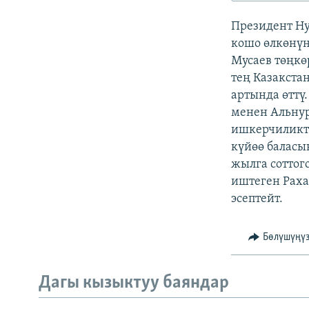
ЭЖЕ-СИҢДИЛЕР
Президент Ну
АЗАТТЫК+
кошо өлкөнүн
ЫҢГАЙСЫЗ СУРООЛОР
Мусаев төңкө
тең Казакста
артында өттү
менен Альнур
ишкерчиликт
күйөө баласы
жылга соттог
иштеген Раха
эсептейт.
Бөлүшүңү
Дагы кызыктуу баяндар