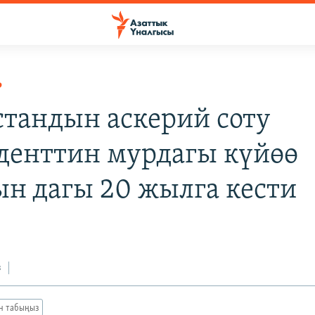
Р
стандын аскерий соту
денттин мурдагы күйөө
ын дагы 20 жылга кести
з
ан табыңыз