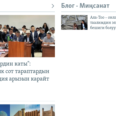
Блог - Миңсанат
Ала-Тоо – онл
таалимдин эл
бешиги болуу
рдин каты":
к сот тараптардын
ция арызын карайт