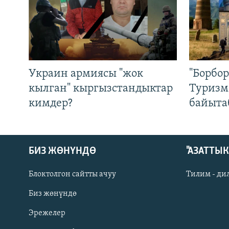
Украин армиясы "жок
"Борбо
кылган" кыргызстандыктар
Туризм
кимдер?
байыта
БИЗ ЖӨНҮНДӨ
"АЗАТТЫ
Блоктолгон сайтты ачуу
Тилим - ди
Биз жөнүндө
Русский
Эрежелер