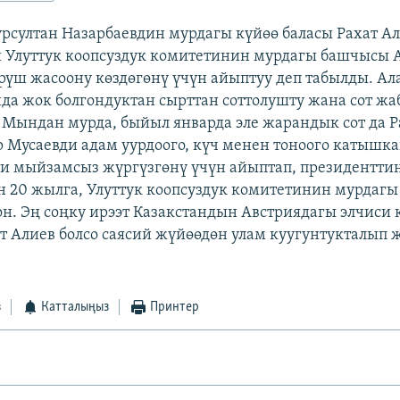
рсултан Назарбаевдин мурдагы күйөө баласы Рахат А
 Улуттук коопсуздук комитетинин мурдагы башчысы 
рүш жасоону көздөгөнү үчүн айыптуу деп табылды. Ал
нда жок болгондуктан сырттан соттолушту жана сот ж
. Мындан мурда, быйыл январда эле жарандык сот да Р
 Мусаевди адам уурдоого, күч менен тоноого катышк
и мыйзамсыз жүргүзгөнү үчүн айыптап, президентти
н 20 жылга, Улуттук коопсуздук комитетинин мурдаг
он. Эң соңку ирээт Казакстандын Австриядагы элчиси
т Алиев болсо саясий жүйөөдөн улам куугунтукталып 
з
Катталыңыз
Принтер