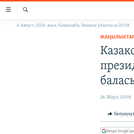
Линктер
Мазмунга
өтүңүз
Издөө
6-Август, 2026-жыл, бейшемби, Бишкек убактысы 23:08
ЖАҢЫЛЫКТАР
Навигацияга
өтүңүз
ЖАҢЫЛЫКТА
КЫРГЫЗСТАН
Издөөгө
Казак
ДҮЙНӨ
КЫРГЫЗСТАН
салыңыз
УКРАИНА
САЯСАТ
ДҮЙНӨ
прези
АТАЙЫН ИЛИКТӨӨ
ЭКОНОМИКА
БОРБОР АЗИЯ
балас
ТВ ПРОГРАММАЛАР
МАДАНИЯТ
ПОДКАСТ
БҮГҮН АЗАТТЫКТА
26-Март, 2008
ӨЗГӨЧӨ ПИКИР
ЭКСПЕРТТЕР ТАЛДАЙТ
БИЗ ЖАНА ДҮЙНӨ
Бөлүшүңү
ДАНИСТЕ
Бизди Google'д