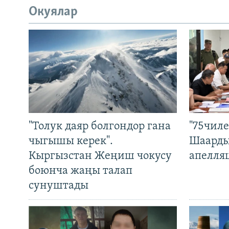
Окуялар
"Толук даяр болгондор гана
"75чиле
чыгышы керек".
Шаарды
Кыргызстан Жеңиш чокусу
апелля
боюнча жаңы талап
сунуштады