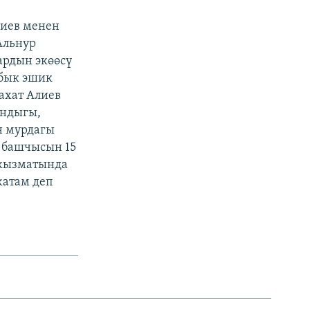
лиев менен
Альнур
ардын экөөсү
абык эшик
ахат Алиев
андыгы,
н мурдагы
ы башчысын 15
 кызматында
жатам деп