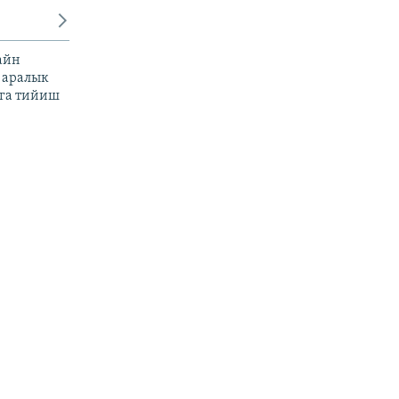
айн
 аралык
га тийиш