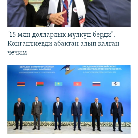
"15 млн долларлык мүлкүн берди".
Конгантиевди абактан алып калган
чечим