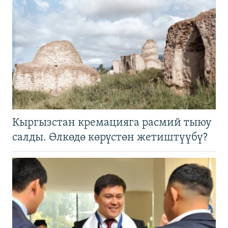
Кыргызстан кремацияга расмий тыюу
салды. Өлкөдө көрүстөн жетиштүүбү?