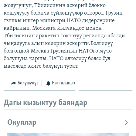
жолугушуп, Тбилисинин аскерий блокко
ОНЛАЙН ШЕРИНЕ
ЭЖЕ-СИҢДИЛЕР
кошулуусу боюнча сүйлөшүүлөр өткөрөт. Грузин
АЗАТТЫК+
тышкы иштер министри НАТО лидерлерине
ЫҢГАЙСЫЗ СУРООЛОР
кайрылып, Москвага кылчаңдоо менен
Тбилисинин аракетин токтотуу региондо абалды
чыңалууга алып келерин эскертти.Белгилүү
ЭЕ/АРнун бардык сайттары
болгондой Москва Грузиянын НАТОго мүчө
болушуна каршы. НАТО өлкөлөрү болсо бул
маселеде экиге бөлүнүп турат.
Бөлүшүңүз
Катталыңыз
Дагы кызыктуу баяндар
Окуялар