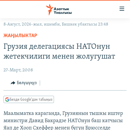
Линктер
Мазмунга
өтүңүз
8-Август, 2026-жыл, ишемби, Бишкек убактысы 23:48
Навигацияга
ЖАҢЫЛЫКТАР
өтүңүз
ЖАҢЫЛЫКТАР
КЫРГЫЗСТАН
Издөөгө
Грузия делегациясы НАТОнун
салыңыз
ДҮЙНӨ
КЫРГЫЗСТАН
жетекчилиги менен жолугушат
УКРАИНА
САЯСАТ
ДҮЙНӨ
27-Март, 2008
АТАЙЫН ИЛИКТӨӨ
ЭКОНОМИКА
БОРБОР АЗИЯ
ТВ ПРОГРАММАЛАР
Бөлүшүңүз
МАДАНИЯТ
ПОДКАСТ
БҮГҮН АЗАТТЫКТА
Бизди Google'дан табыңыз
ӨЗГӨЧӨ ПИКИР
ЭКСПЕРТТЕР ТАЛДАЙТ
Маалыматка караганда, Грузиянын тышкы иштер
БИЗ ЖАНА ДҮЙНӨ
Русский
министри Давид Бакрадзе НАТОнун баш катчысы
ДАНИСТЕ
Яап де Хооп Схеффер менен бүгүн Брюсселде