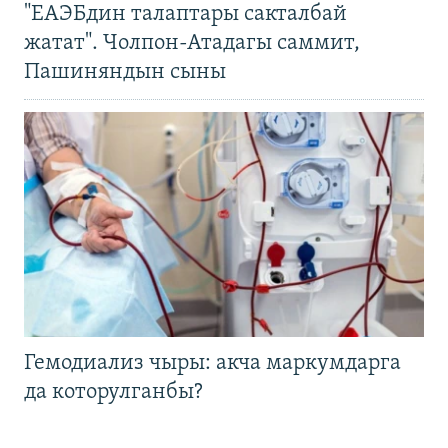
"ЕАЭБдин талаптары сакталбай
жатат". Чолпон-Атадагы саммит,
Пашиняндын сыны
Гемодиализ чыры: акча маркумдарга
да которулганбы?