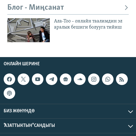
Блог - Миңсанат
Ала-Тоо – онлайн таалимдин эл
аралык бешиги болууга тийиш
ОНЛАЙН ШЕРИНЕ
БИЗ ЖӨНҮНДӨ
"АЗАТТЫКТЫН" САНДЫГЫ