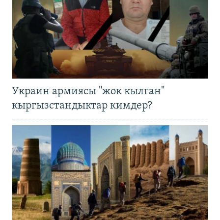
Украин армиясы "жок кылган"
кыргызстандыктар кимдер?