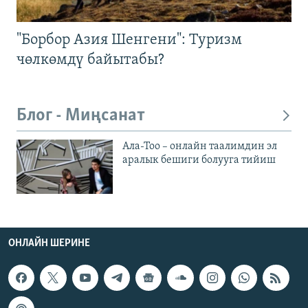
"Борбор Азия Шенгени": Туризм
чөлкөмдү байытабы?
Блог - Миңсанат
Ала-Тоо – онлайн таалимдин эл
аралык бешиги болууга тийиш
ОНЛАЙН ШЕРИНЕ