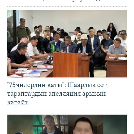
"75чилердин каты": Шаардык сот
тараптардын апелляция арызын
карайт