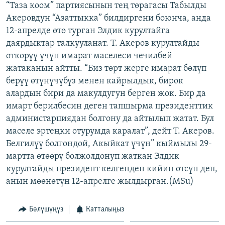
“Таза коом” партиясынын тең төрагасы Табылды
ОНЛАЙН ШЕРИНЕ
ЭЖЕ-СИҢДИЛЕР
Акеровдун “Азаттыкка” билдиргени боюнча, анда
АЗАТТЫК+
12-апрелде өтө турган Элдик курултайга
даярдыктар талкууланат. Т. Акеров курултайды
ЫҢГАЙСЫЗ СУРООЛОР
өткөрүү үчүн имарат маселеси чечилбей
жатаканын айтты. “Биз төрт жерге имарат бөлүп
ЭЕ/АРнун бардык сайттары
берүү өтүнүчүбүз менен кайрылдык, бирок
алардын бири да макулдугун берген жок. Бир да
имарт берилбесин деген тапшырма президенттик
администарциядан болгону да айтылып жатат. Бул
маселе эртеңки отурумда каралат”, дейт Т. Акеров.
Белгилүү болгондой, Акыйкат үчүн” кыймылы 29-
мартта өтөөрү болжолдонуп жаткан Элдик
курултайды президент келгенден кийин өтсүн деп,
анын мөөнөтүн 12-апрелге жылдырган.(MSu)
Бөлүшүңүз
Катталыңыз