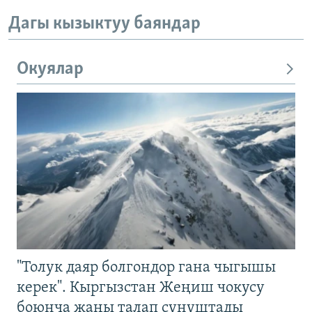
Дагы кызыктуу баяндар
Окуялар
"Толук даяр болгондор гана чыгышы
керек". Кыргызстан Жеңиш чокусу
боюнча жаңы талап сунуштады