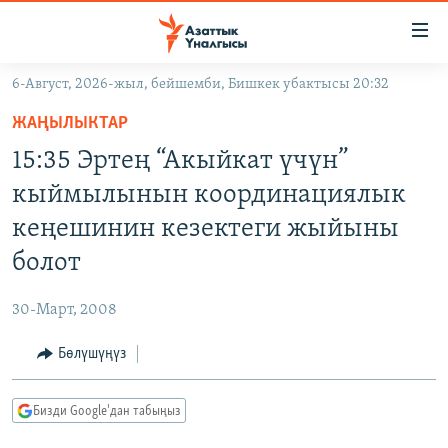
Линктер
Мазмунга
өтүңүз
6-Август, 2026-жыл, бейшемби, Бишкек убактысы 20:32
Навигацияга
ЖАҢЫЛЫКТАР
өтүңүз
ЖАҢЫЛЫКТАР
КЫРГЫЗСТАН
Издөөгө
15:35 Эртең “Акыйкат үчүн”
салыңыз
ДҮЙНӨ
КЫРГЫЗСТАН
кыймылынын координациялык
УКРАИНА
САЯСАТ
ДҮЙНӨ
кеңешинин кезектеги жыйыны
АТАЙЫН ИЛИКТӨӨ
ЭКОНОМИКА
БОРБОР АЗИЯ
болот
ТВ ПРОГРАММАЛАР
МАДАНИЯТ
30-Март, 2008
ПОДКАСТ
БҮГҮН АЗАТТЫКТА
Бөлүшүңүз
ӨЗГӨЧӨ ПИКИР
ЭКСПЕРТТЕР ТАЛДАЙТ
БИЗ ЖАНА ДҮЙНӨ
Русский
Бизди Google'дан табыңыз
ДАНИСТЕ