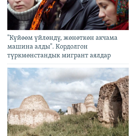
"Күйөөм үйлөндү, жөнөткөн акчама
машина алды". Кордолгон
түркмөнстандык мигрант аялдар