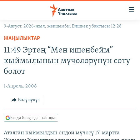
Линктер
Мазмунга
өтүңүз
9-Август, 2026-жыл, жекшемби, Бишкек убактысы 12:28
Навигацияга
ЖАҢЫЛЫКТАР
өтүңүз
ЖАҢЫЛЫКТАР
КЫРГЫЗСТАН
Издөөгө
11:49 Эртең “Мен ишенбейм”
салыңыз
ДҮЙНӨ
КЫРГЫЗСТАН
кыймылынын мүчөлөрүнүн соту
УКРАИНА
САЯСАТ
ДҮЙНӨ
болот
АТАЙЫН ИЛИКТӨӨ
ЭКОНОМИКА
БОРБОР АЗИЯ
1-Апрель, 2008
ТВ ПРОГРАММАЛАР
МАДАНИЯТ
Бөлүшүңүз
ПОДКАСТ
БҮГҮН АЗАТТЫКТА
ӨЗГӨЧӨ ПИКИР
ЭКСПЕРТТЕР ТАЛДАЙТ
Бизди Google'дан табыңыз
БИЗ ЖАНА ДҮЙНӨ
Русский
Аталган кыймылдын ондой мүчөсү 17-мартта
ДАНИСТЕ