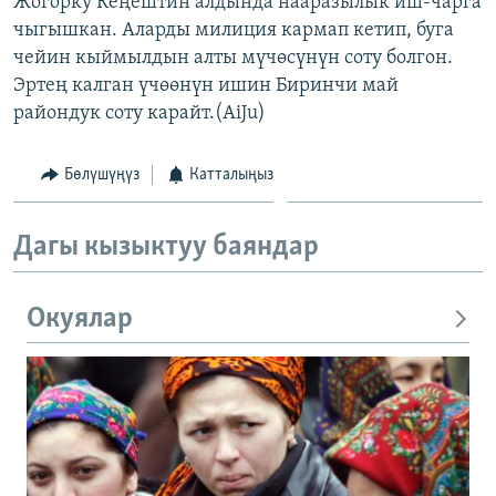
Жогорку Кеңештин алдында нааразылык иш-чарга
ОНЛАЙН ШЕРИНЕ
ЭЖЕ-СИҢДИЛЕР
чыгышкан. Аларды милиция кармап кетип, буга
чейин кыймылдын алты мүчөсүнүн соту болгон.
АЗАТТЫК+
Эртең калган үчөөнүн ишин Биринчи май
ЫҢГАЙСЫЗ СУРООЛОР
райондук соту карайт.(AiJu)
ЭЕ/АРнун бардык сайттары
Бөлүшүңүз
Катталыңыз
Дагы кызыктуу баяндар
Окуялар