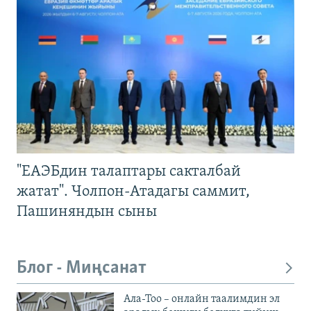
"ЕАЭБдин талаптары сакталбай
жатат". Чолпон-Атадагы саммит,
Пашиняндын сыны
Блог - Миңсанат
Ала-Тоо – онлайн таалимдин эл