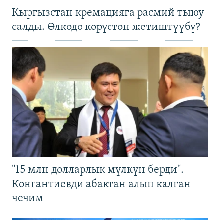
Кыргызстан кремацияга расмий тыюу
салды. Өлкөдө көрүстөн жетиштүүбү?
"15 млн долларлык мүлкүн берди".
Конгантиевди абактан алып калган
чечим