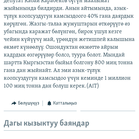
депутат Кабай Карабеков бүгүн маалымат
ОНЛАЙН ШЕРИНЕ
ЭЖЕ-СИҢДИЛЕР
жыйынында билдирди. Анын айтымында, азык-
түлүк коопсуздугун камсыздоого 40% гана даярдык
АЗАТТЫК+
көрүлгөн. Жазгы-талаа жумуштарын өткөрүүгө өз
ЫҢГАЙСЫЗ СУРООЛОР
убагында каражат бөлүнгөн, бирок ушул кезге
чейин күйүүчү май, үрөндүн жетишпей калышына
өкмөт күнөөлүү. Ошондуктан өкмөттө айрым
ЭЕ/АРнун бардык сайттары
кадрдык өзгөрүүлөр болсо, туура болот. Мындай
шартта Кыргызстан быйыл болгону 800 миң тонна
гана дан жыйнайт. Ал эми азык-түлүк
коопсуздугун камсыздоо үчүн кеминде 1 миллион
100 миң тонна дан болуш керек.(AiT)
Бөлүшүңүз
Катталыңыз
Дагы кызыктуу баяндар