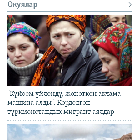
Окуялар
"Күйөөм үйлөндү, жөнөткөн акчама
машина алды". Кордолгон
түркмөнстандык мигрант аялдар