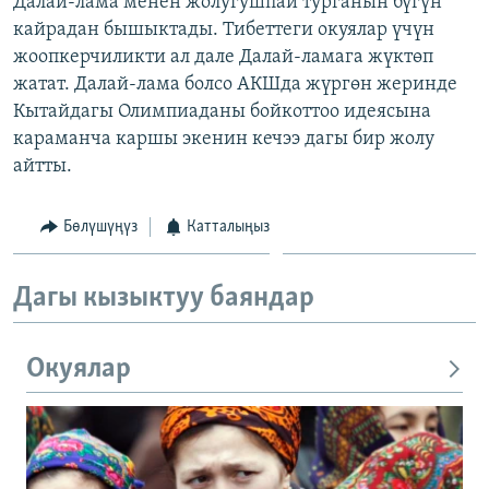
Далай-лама менен жолугушпай турганын бүгүн
ОНЛАЙН ШЕРИНЕ
ЭЖЕ-СИҢДИЛЕР
кайрадан бышыктады. Тибеттеги окуялар үчүн
жоопкерчиликти ал дале Далай-ламага жүктөп
АЗАТТЫК+
жатат. Далай-лама болсо АКШда жүргөн жеринде
ЫҢГАЙСЫЗ СУРООЛОР
Кытайдагы Олимпиаданы бойкоттоо идеясына
караманча каршы экенин кечээ дагы бир жолу
айтты.
ЭЕ/АРнун бардык сайттары
Бөлүшүңүз
Катталыңыз
Дагы кызыктуу баяндар
Окуялар