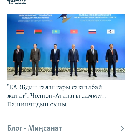
чечим
"ЕАЭБдин талаптары сакталбай
жатат". Чолпон-Атадагы саммит,
Пашиняндын сыны
Блог - Миңсанат