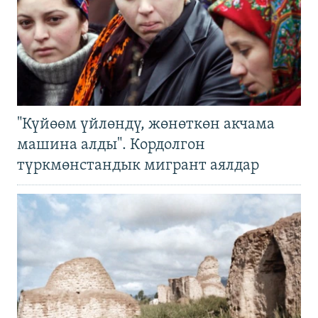
"Күйөөм үйлөндү, жөнөткөн акчама
машина алды". Кордолгон
түркмөнстандык мигрант аялдар