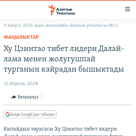
Линктер
Мазмунга
өтүңүз
9-Август, 2026-жыл, жекшемби, Бишкек убактысы 08:11
Навигацияга
ЖАҢЫЛЫКТАР
өтүңүз
ЖАҢЫЛЫКТАР
КЫРГЫЗСТАН
Издөөгө
Ху Цзинтао тибет лидери Далай-
салыңыз
ДҮЙНӨ
КЫРГЫЗСТАН
лама менен жолугушпай
УКРАИНА
САЯСАТ
ДҮЙНӨ
турганын кайрадан бышыктады
АТАЙЫН ИЛИКТӨӨ
ЭКОНОМИКА
БОРБОР АЗИЯ
12-Апрель, 2008
ТВ ПРОГРАММАЛАР
МАДАНИЯТ
Бөлүшүңүз
ПОДКАСТ
БҮГҮН АЗАТТЫКТА
ӨЗГӨЧӨ ПИКИР
ЭКСПЕРТТЕР ТАЛДАЙТ
Бизди Google'дан табыңыз
БИЗ ЖАНА ДҮЙНӨ
Русский
Кытайдын төрагасы Ху Цзинтао тибет лидери
ДАНИСТЕ