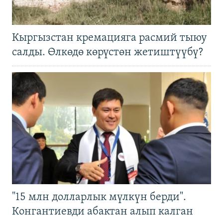
Кыргызстан кремацияга расмий тыюу
салды. Өлкөдө көрүстөн жетиштүүбү?
"15 млн долларлык мүлкүн берди".
Конгантиевди абактан алып калган