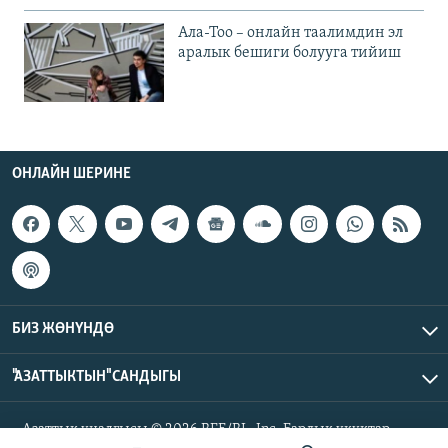
Ала-Тоо – онлайн таалимдин эл
аралык бешиги болууга тийиш
ОНЛАЙН ШЕРИНЕ
БИЗ ЖӨНҮНДӨ
"АЗАТТЫКТЫН" САНДЫГЫ
Азаттык үналгысы © 2026 RFE/RL, Inc. Бардык укуктар