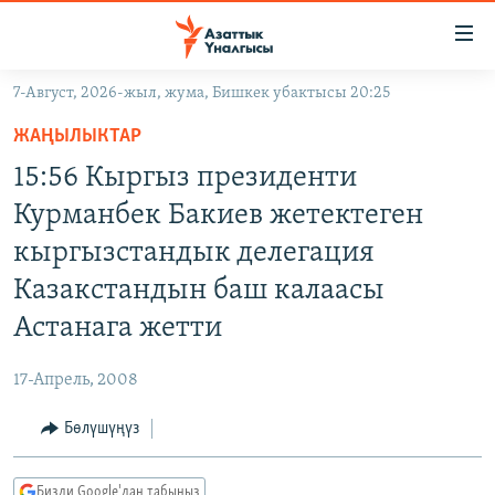
Линктер
Мазмунга
өтүңүз
7-Август, 2026-жыл, жума, Бишкек убактысы 20:25
Навигацияга
ЖАҢЫЛЫКТАР
өтүңүз
ЖАҢЫЛЫКТАР
КЫРГЫЗСТАН
Издөөгө
15:56 Кыргыз президенти
салыңыз
ДҮЙНӨ
КЫРГЫЗСТАН
Курманбек Бакиев жетектеген
УКРАИНА
САЯСАТ
ДҮЙНӨ
кыргызстандык делегация
АТАЙЫН ИЛИКТӨӨ
ЭКОНОМИКА
БОРБОР АЗИЯ
Казакстандын баш калаасы
ТВ ПРОГРАММАЛАР
МАДАНИЯТ
Астанага жетти
ПОДКАСТ
БҮГҮН АЗАТТЫКТА
17-Апрель, 2008
ӨЗГӨЧӨ ПИКИР
ЭКСПЕРТТЕР ТАЛДАЙТ
Бөлүшүңүз
БИЗ ЖАНА ДҮЙНӨ
Русский
ДАНИСТЕ
Бизди Google'дан табыңыз