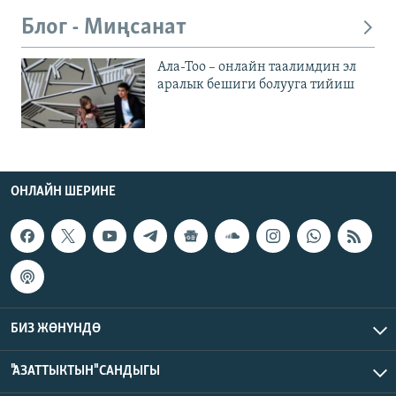
Блог - Миңсанат
Ала-Тоо – онлайн таалимдин эл
аралык бешиги болууга тийиш
ОНЛАЙН ШЕРИНЕ
БИЗ ЖӨНҮНДӨ
"АЗАТТЫКТЫН" САНДЫГЫ