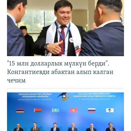
"15 млн долларлык мүлкүн берди".
Конгантиевди абактан алып калган
чечим