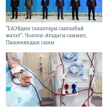
"ЕАЭБдин талаптары сакталбай
жатат". Чолпон-Атадагы саммит,
Пашиняндын сыны