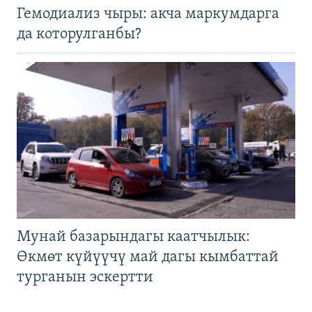
Гемодиализ чыры: акча маркумдарга
да которулганбы?
Мунай базарындагы каатчылык:
Өкмөт күйүүчү май дагы кымбаттай
турганын эскертти