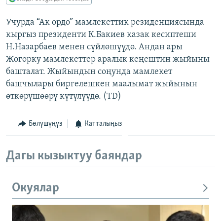
ОНЛАЙН ШЕРИНЕ
ЭЖЕ-СИҢДИЛЕР
Учурда “Ак ордо” мамлекеттик резиденциясында
АЗАТТЫК+
кыргыз президенти К.Бакиев казак кесиптеши
ЫҢГАЙСЫЗ СУРООЛОР
Н.Назарбаев менен сүйлөшүүдө. Андан ары
Жогорку мамлекеттер аралык кеңештин жыйыны
башталат. Жыйындын соңунда мамлекет
ЭЕ/АРнун бардык сайттары
башчылары биргелешкен маалымат жыйынын
өткөрүшөөрү күтүлүүдө. (TD)
Бөлүшүңүз
Катталыңыз
Дагы кызыктуу баяндар
Окуялар