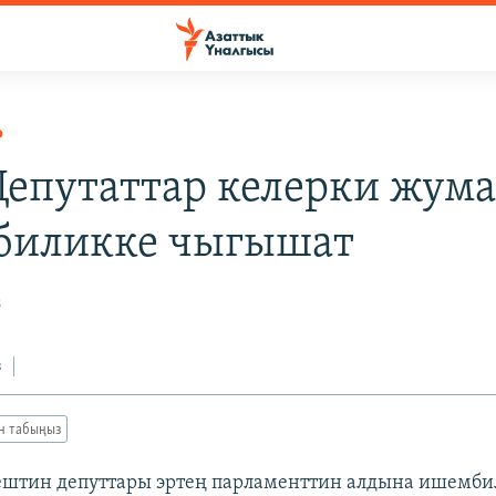
Р
 Депутаттар келерки жум
биликке чыгышат
8
з
ан табыңыз
ештин депуттары эртең парламенттин алдына ишемби