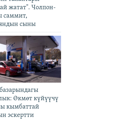
ай жатат". Чолпон-
ы саммит,
яндын сыны
базарындагы
лык: Өкмөт күйүүчү
гы кымбаттай
ын эскертти