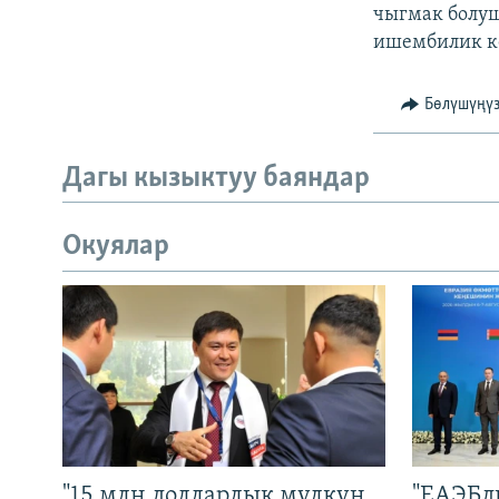
ЭЖЕ-СИҢДИЛЕР
чыгмак болуш
ишембилик к
АЗАТТЫК+
ЫҢГАЙСЫЗ СУРООЛОР
Бөлүшүңү
Дагы кызыктуу баяндар
Окуялар
"15 млн долларлык мүлкүн
"ЕАЭБд