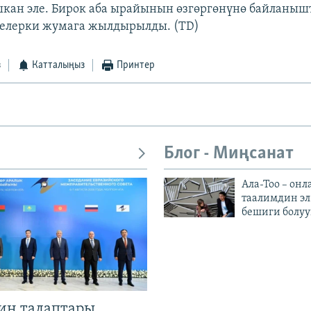
кан эле. Бирок аба ырайынын өзгөргөнүнө байланыш
елерки жумага жылдырылды. (TD)
з
Катталыңыз
Принтер
Блог - Миңсанат
Ала-Тоо – онл
таалимдин эл
бешиги болуу
ин талаптары