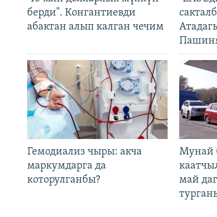
берди". Конгантиевди
сакталб
абактан алып калган чечим
Атадаг
Пашин
Гемодиализ чыры: акча
Мунай 
маркумдарга да
каатчы
которулганбы?
май да
турган