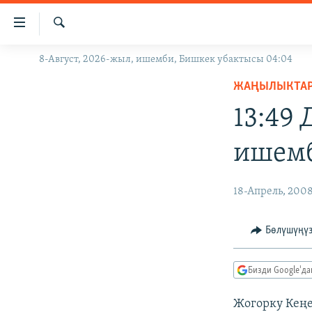
Линктер
Мазмунга
өтүңүз
Издөө
8-Август, 2026-жыл, ишемби, Бишкек убактысы 04:04
ЖАҢЫЛЫКТАР
Навигацияга
өтүңүз
ЖАҢЫЛЫКТА
КЫРГЫЗСТАН
Издөөгө
13:49
ДҮЙНӨ
КЫРГЫЗСТАН
салыңыз
УКРАИНА
САЯСАТ
ДҮЙНӨ
ишем
АТАЙЫН ИЛИКТӨӨ
ЭКОНОМИКА
БОРБОР АЗИЯ
ТВ ПРОГРАММАЛАР
МАДАНИЯТ
18-Апрель, 200
ПОДКАСТ
БҮГҮН АЗАТТЫКТА
Бөлүшүңү
ӨЗГӨЧӨ ПИКИР
ЭКСПЕРТТЕР ТАЛДАЙТ
БИЗ ЖАНА ДҮЙНӨ
Бизди Google'д
ДАНИСТЕ
Жогорку Кең