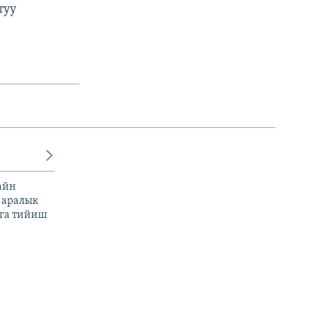
туу
айн
 аралык
га тийиш