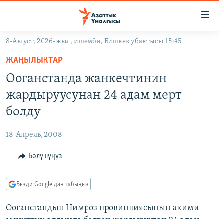
Линктер
Мазмунга
өтүңүз
8-Август, 2026-жыл, ишемби, Бишкек убактысы 15:45
Навигацияга
ЖАҢЫЛЫКТАР
өтүңүз
ЖАҢЫЛЫКТАР
КЫРГЫЗСТАН
Издөөгө
Ооганстанда жанкечтинин
салыңыз
ДҮЙНӨ
КЫРГЫЗСТАН
жардыруусунан 24 адам мерт
УКРАИНА
САЯСАТ
ДҮЙНӨ
болду
АТАЙЫН ИЛИКТӨӨ
ЭКОНОМИКА
БОРБОР АЗИЯ
18-Апрель, 2008
ТВ ПРОГРАММАЛАР
МАДАНИЯТ
Бөлүшүңүз
ПОДКАСТ
БҮГҮН АЗАТТЫКТА
ӨЗГӨЧӨ ПИКИР
ЭКСПЕРТТЕР ТАЛДАЙТ
Бизди Google'дан табыңыз
БИЗ ЖАНА ДҮЙНӨ
Русский
Ооганстандын Нимроз провинциясынын акими
ДАНИСТЕ