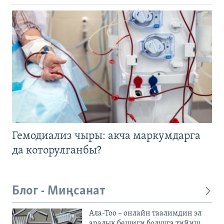
Гемодиализ чыры: акча маркумдарга
да которулганбы?
Блог - Миңсанат
Ала-Тоо – онлайн таалимдин эл
аралык бешиги болууга тийиш