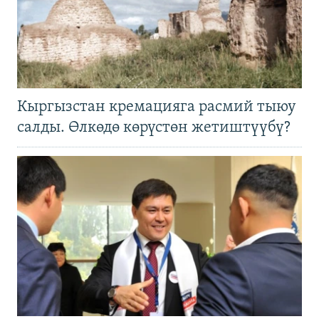
Кыргызстан кремацияга расмий тыюу
салды. Өлкөдө көрүстөн жетиштүүбү?