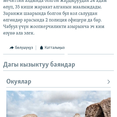
мечиттин алдында болгон жардыруудан 24 адам
ОНЛАЙН ШЕРИНЕ
ЭЖЕ-СИҢДИЛЕР
өлүп, 35 киши жаракат алганын маалымдады.
Заранжи шаарында болгон бул кол салуудан
АЗАТТЫК+
өлгөндөр арасында 2 полиция офицери да бар.
ЫҢГАЙСЫЗ СУРООЛОР
Чабуул үчүн жоопкерчиликти азырынча эч ким
өзүнө ала элек.
ЭЕ/АРнун бардык сайттары
Бөлүшүңүз
Катталыңыз
Дагы кызыктуу баяндар
Окуялар