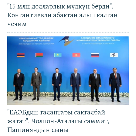
"15 млн долларлык мүлкүн берди".
Конгантиевди абактан алып калган
чечим
"ЕАЭБдин талаптары сакталбай
жатат". Чолпон-Атадагы саммит,
Пашиняндын сыны