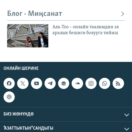
Блог - Миңсанат
Ала-Тоо – онлайн таалимдин эл
аралык бешиги болууга тийиш
ОНЛАЙН ШЕРИНЕ
БИЗ ЖӨНҮНДӨ
"АЗАТТЫКТЫН" САНДЫГЫ