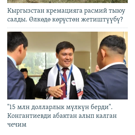
Кыргызстан кремацияга расмий тыюу
салды. Өлкөдө көрүстөн жетиштүүбү?
"15 млн долларлык мүлкүн берди".
Конгантиевди абактан алып калган
чечим