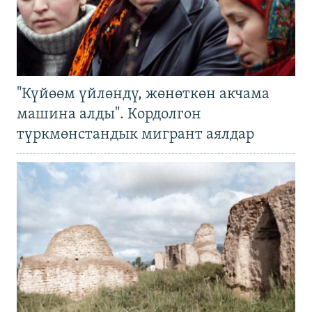
"Күйөөм үйлөндү, жөнөткөн акчама
машина алды". Кордолгон
түркмөнстандык мигрант аялдар