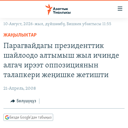
Линктер
Мазмунга
өтүңүз
10-Август, 2026-жыл, дүйшөмбү, Бишкек убактысы 11:55
Навигацияга
ЖАҢЫЛЫКТАР
өтүңүз
ЖАҢЫЛЫКТАР
КЫРГЫЗСТАН
Издөөгө
Парагвайдагы президенттик
салыңыз
ДҮЙНӨ
КЫРГЫЗСТАН
шайлоодо алтымыш жыл ичинде
УКРАИНА
САЯСАТ
ДҮЙНӨ
алгач ирээт оппозициянын
АТАЙЫН ИЛИКТӨӨ
ЭКОНОМИКА
БОРБОР АЗИЯ
талапкери жеңишке жетишти
ТВ ПРОГРАММАЛАР
МАДАНИЯТ
21-Апрель, 2008
ПОДКАСТ
БҮГҮН АЗАТТЫКТА
Бөлүшүңүз
ӨЗГӨЧӨ ПИКИР
ЭКСПЕРТТЕР ТАЛДАЙТ
БИЗ ЖАНА ДҮЙНӨ
Русский
Бизди Google'дан табыңыз
ДАНИСТЕ