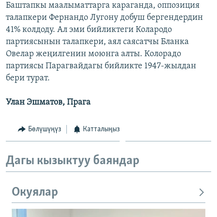
Баштапкы маалыматтарга караганда, оппозиция
ОНЛАЙН ШЕРИНЕ
ЭЖЕ-СИҢДИЛЕР
талапкери Фернандо Лугону добуш бергендердин
АЗАТТЫК+
41% колдоду. Ал эми бийликтеги Колародо
партиясынын талапкери, аял саясатчы Бланка
ЫҢГАЙСЫЗ СУРООЛОР
Овелар жеңилгенин моюнга алты. Колорадо
партиясы Парагвайдагы бийликте 1947-жылдан
ЭЕ/АРнун бардык сайттары
бери турат.
Улан Эшматов, Прага
Бөлүшүңүз
Катталыңыз
Дагы кызыктуу баяндар
Окуялар