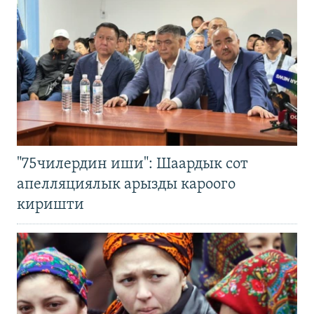
"75чилердин иши": Шаардык сот
апелляциялык арызды кароого
киришти