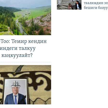
таалимдин эл
бешиги болуу
Тоо: Темир кендин
гиндеги талкуу
 каңкуулайт?