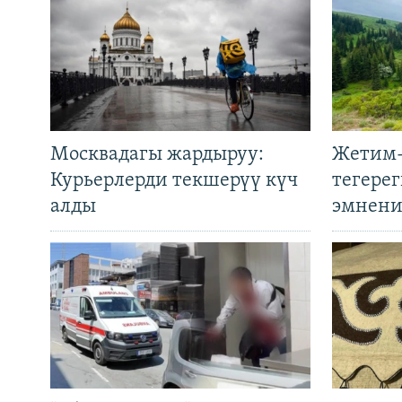
Москвадагы жардыруу:
Жетим-
Курьерлерди текшерүү күч
тегере
алды
эмнени