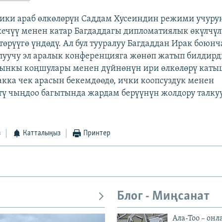
ики араб өлкөлөрүн Саддам Хусеиндин режими учуру
ечүү менен катар Багдаддагы дипломатиялык өкүлчү
өрүүгө үндөдү. Ал бул тууралуу Багдаддан Ирак боюнч
луучу эл аралык конференцияга жөнөп жатып билдирди
ынкы коңшулары менен дүйнөнүн ири өлкөлөрү каты
ка чек арасын бекемдөөдө, ички коопсуздук менен
тү чыңдоо багытында жардам берүүнүн жолдору талку
з
Катталыңыз
Принтер
Блог - Миңсанат
Ала-Тоо – онл