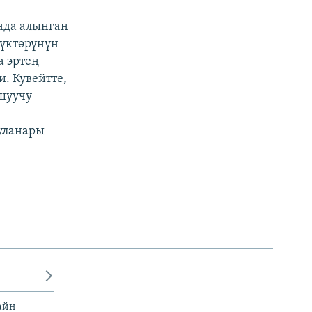
нда алынган
лүктөрүнүн
а эртең
. Кувейтте,
шуучу
уланары
айн