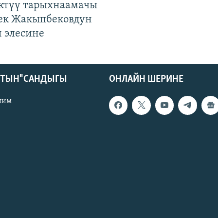
ктүү тарыхнаамачы
к Жакыпбековдун
 элесине
КТЫН" САНДЫГЫ
ОНЛАЙН ШЕРИНЕ
лим