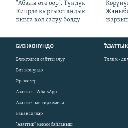
"Абалы өтө оор". Түндүк
Көрүнү
Кипрде кыргызстандык
Жаныбе
кызга кол салуу болду
жаркын
БИЗ ЖӨНҮНДӨ
"АЗАТТЫ
Блоктолгон сайтты ачуу
Тилим - ди
Биз жөнүндө
Русский
Эрежелер
Азаттык - WhatsApp
ОНЛАЙН ШЕРИНЕ
Азаттыктын тиркемеси
Вакансиялар
"Азаттык" менен байланыш