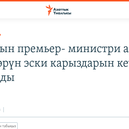
Р
ын премьер- министри а
өрүн эски карыздарын ке
рды
8
з
ан табыңыз