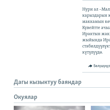
ЭЖЕ-СИҢДИЛЕР
Нури ал –Мал
АЗАТТЫК+
карыздарын к
ЫҢГАЙСЫЗ СУРООЛОР
маккамын көт
Кувейтте ачы
Ирактын жак
жыйында Ирак
стабилдүүлүк
күтүлүүдө.
Бөлүшүңү
Дагы кызыктуу баяндар
Окуялар