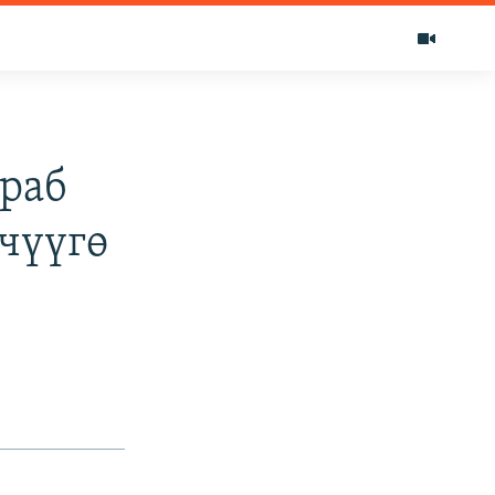
раб
чүүгө