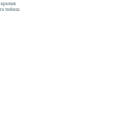
 аралык
га тийиш