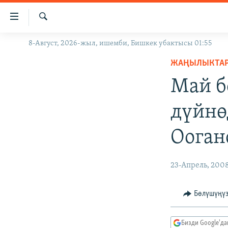
Линктер
Мазмунга
өтүңүз
Издөө
8-Август, 2026-жыл, ишемби, Бишкек убактысы 01:55
ЖАҢЫЛЫКТАР
Навигацияга
өтүңүз
ЖАҢЫЛЫКТА
КЫРГЫЗСТАН
Издөөгө
Май б
ДҮЙНӨ
КЫРГЫЗСТАН
салыңыз
УКРАИНА
САЯСАТ
ДҮЙНӨ
дүйнө
АТАЙЫН ИЛИКТӨӨ
ЭКОНОМИКА
БОРБОР АЗИЯ
Ооган
ТВ ПРОГРАММАЛАР
МАДАНИЯТ
ПОДКАСТ
БҮГҮН АЗАТТЫКТА
23-Апрель, 200
ӨЗГӨЧӨ ПИКИР
ЭКСПЕРТТЕР ТАЛДАЙТ
БИЗ ЖАНА ДҮЙНӨ
Бөлүшүңү
ДАНИСТЕ
Бизди Google'д