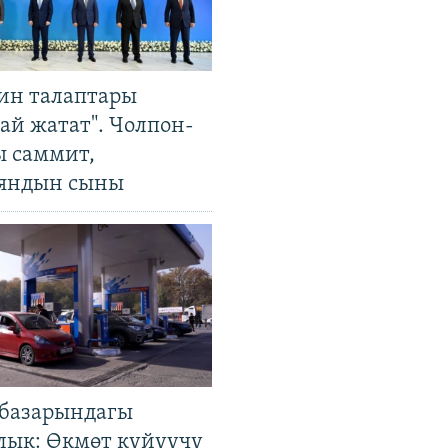
ин талаптары
ай жатат". Чолпон-
ы саммит,
яндын сыны
базарындагы
лык: Өкмөт күйүүчү