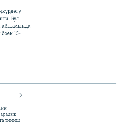
ңкүрдөгү
шти. Бул
н айтымында
боек 15-
айн
 аралык
га тийиш