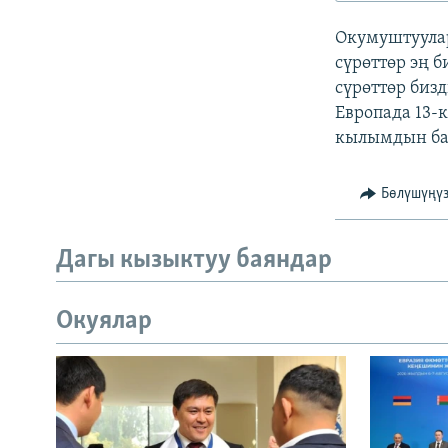
ЭЖЕ-СИҢДИЛЕР
Окумуштуулар
АЗАТТЫК+
сүрөттөр эң 
ЫҢГАЙСЫЗ СУРООЛОР
сүрөттөр би
Европада 13-
кылымдын баш
Бөлүшүңү
Дагы кызыктуу баяндар
Окуялар