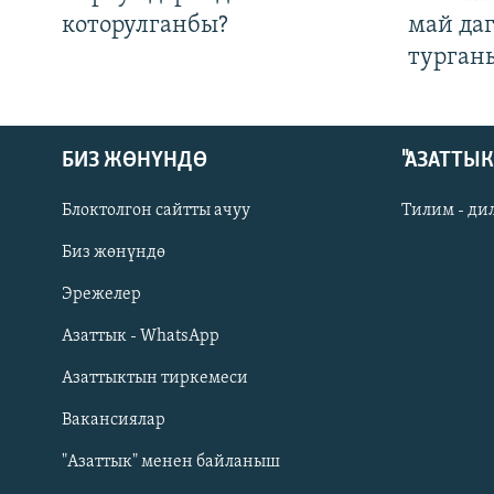
которулганбы?
май да
турган
БИЗ ЖӨНҮНДӨ
"АЗАТТЫ
Блоктолгон сайтты ачуу
Тилим - ди
Биз жөнүндө
Русский
Эрежелер
Азаттык - WhatsApp
ОНЛАЙН ШЕРИНЕ
Азаттыктын тиркемеси
Вакансиялар
"Азаттык" менен байланыш