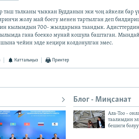
 таш талканы чыккан Будданын эки чоң айкели бар ү
биринчи жолу май боегу менен тартылган деп билдири
здин кылымдын 700- жылдарына таандык. Адисттерди
кылымда гана боекко мунай кошула баштаган. Мындай 
ына чейин элде кеңири колдонулган эмес.
з
Катталыңыз
Принтер
Блог - Миңсанат
Ала-Тоо – онл
таалимдин эл
бешиги болуу