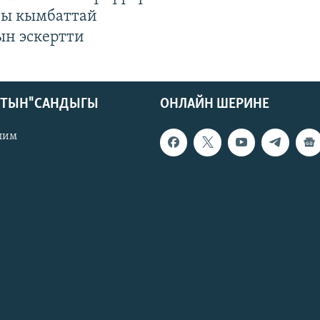
гы кымбаттай
ын эскертти
КТЫН" САНДЫГЫ
ОНЛАЙН ШЕРИНЕ
лим