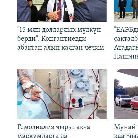
"15 млн долларлык мүлкүн
"ЕАЭБд
берди". Конгантиевди
сакталб
абактан алып калган чечим
Атадаг
Пашин
Гемодиализ чыры: акча
Мунай 
маркумдарга да
каатчы