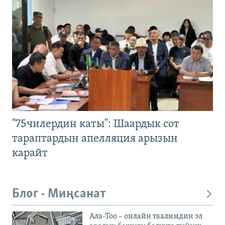
"75чилердин каты": Шаардык сот
тараптардын апелляция арызын
карайт
Блог - Миңсанат
Ала-Тоо – онлайн таалимдин эл