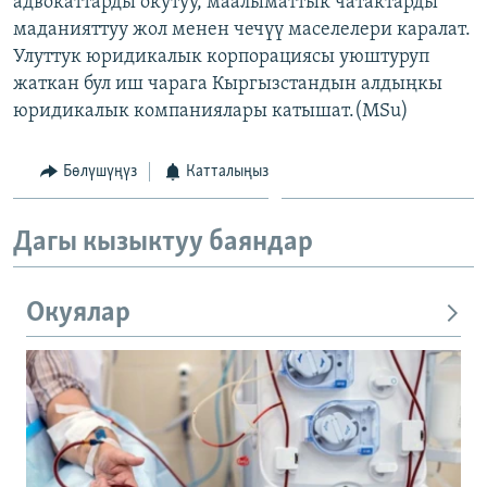
адвокаттарды окутуу, маалыматтык чатактарды
ОНЛАЙН ШЕРИНЕ
ЭЖЕ-СИҢДИЛЕР
маданияттуу жол менен чечүү маселелери каралат.
Улуттук юридикалык корпорациясы уюштуруп
АЗАТТЫК+
жаткан бул иш чарага Кыргызстандын алдыңкы
ЫҢГАЙСЫЗ СУРООЛОР
юридикалык компаниялары катышат.(MSu)
ЭЕ/АРнун бардык сайттары
Бөлүшүңүз
Катталыңыз
Дагы кызыктуу баяндар
Окуялар