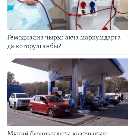
Гемодиализ чыры: акча маркумдарга
да которулганбы?
Мунай базарындагы каатчылык: