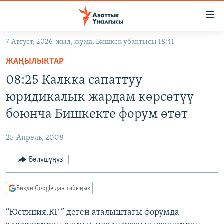
Линктер
Мазмунга
өтүңүз
7-Август, 2026-жыл, жума, Бишкек убактысы 18:41
Навигацияга
ЖАҢЫЛЫКТАР
өтүңүз
ЖАҢЫЛЫКТАР
КЫРГЫЗСТАН
Издөөгө
08:25 Калкка сапаттуу
салыңыз
ДҮЙНӨ
КЫРГЫЗСТАН
юридикалык жардам көрсөтүү
УКРАИНА
САЯСАТ
ДҮЙНӨ
боюнча Бишкекте форум өтөт
АТАЙЫН ИЛИКТӨӨ
ЭКОНОМИКА
БОРБОР АЗИЯ
25-Апрель, 2008
ТВ ПРОГРАММАЛАР
МАДАНИЯТ
Бөлүшүңүз
ПОДКАСТ
БҮГҮН АЗАТТЫКТА
ӨЗГӨЧӨ ПИКИР
ЭКСПЕРТТЕР ТАЛДАЙТ
Бизди Google'дан табыңыз
БИЗ ЖАНА ДҮЙНӨ
Русский
“Юстиция.КГ ” деген аталыштагы форумда
ДАНИСТЕ