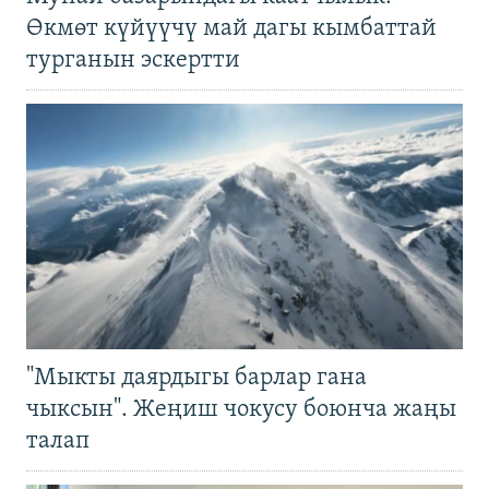
Өкмөт күйүүчү май дагы кымбаттай
турганын эскертти
"Мыкты даярдыгы барлар гана
чыксын". Жеңиш чокусу боюнча жаңы
талап