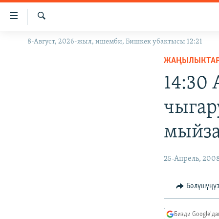
Линктер
Мазмунга
өтүңүз
Издөө
8-Август, 2026-жыл, ишемби, Бишкек убактысы 12:21
ЖАҢЫЛЫКТАР
Навигацияга
өтүңүз
ЖАҢЫЛЫКТА
КЫРГЫЗСТАН
Издөөгө
14:30
ДҮЙНӨ
КЫРГЫЗСТАН
салыңыз
УКРАИНА
САЯСАТ
ДҮЙНӨ
чыгар
АТАЙЫН ИЛИКТӨӨ
ЭКОНОМИКА
БОРБОР АЗИЯ
мыйза
ТВ ПРОГРАММАЛАР
МАДАНИЯТ
ПОДКАСТ
БҮГҮН АЗАТТЫКТА
25-Апрель, 200
ӨЗГӨЧӨ ПИКИР
ЭКСПЕРТТЕР ТАЛДАЙТ
БИЗ ЖАНА ДҮЙНӨ
Бөлүшүңү
ДАНИСТЕ
Бизди Google'д