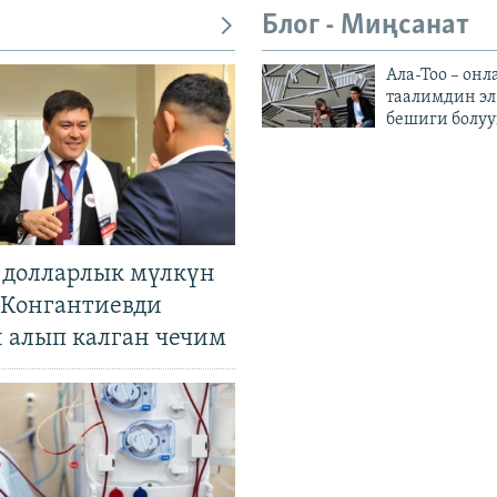
Блог - Миңсанат
Ала-Тоо – онл
таалимдин эл
бешиги болуу
н долларлык мүлкүн
. Конгантиевди
н алып калган чечим