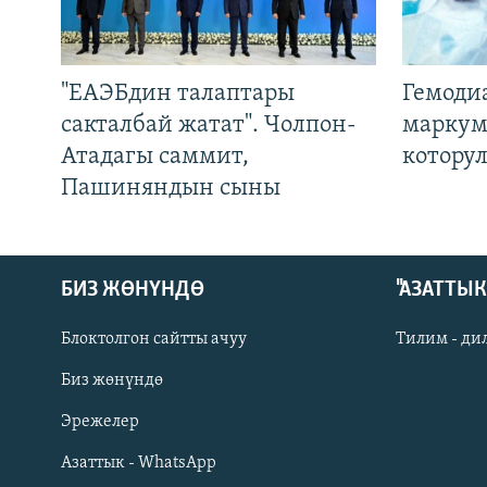
"ЕАЭБдин талаптары
Гемоди
сакталбай жатат". Чолпон-
маркум
Атадагы саммит,
котору
Пашиняндын сыны
БИЗ ЖӨНҮНДӨ
"АЗАТТЫ
Блоктолгон сайтты ачуу
Тилим - ди
Биз жөнүндө
Русский
Эрежелер
Азаттык - WhatsApp
ОНЛАЙН ШЕРИНЕ