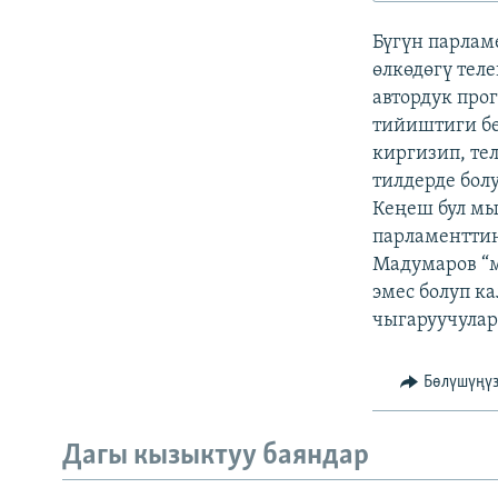
ЭЖЕ-СИҢДИЛЕР
Бүгүн парлам
АЗАТТЫК+
өлкөдөгү тел
ЫҢГАЙСЫЗ СУРООЛОР
автордук про
тийиштиги бе
киргизип, те
тилдерде бол
Кеңеш бул мы
парламенттин
Мадумаров “м
эмес болуп к
чыгаруучулар
Бөлүшүңү
Дагы кызыктуу баяндар