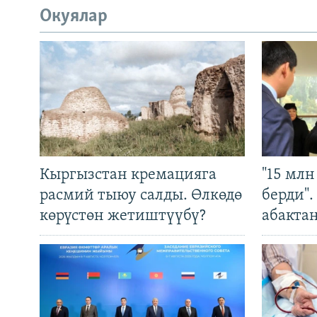
Окуялар
Кыргызстан кремацияга
"15 мл
расмий тыюу салды. Өлкөдө
берди"
көрүстөн жетиштүүбү?
абакта