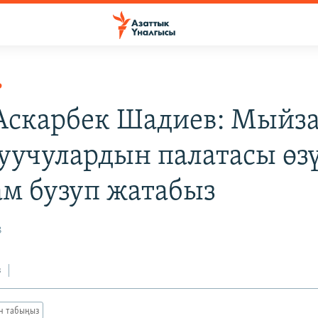
Р
 Аскарбек Шадиев: Мыйз
уучулардын палатасы өз
м бузуп жатабыз
8
з
ан табыңыз