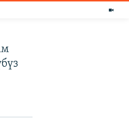
ам
үбүз