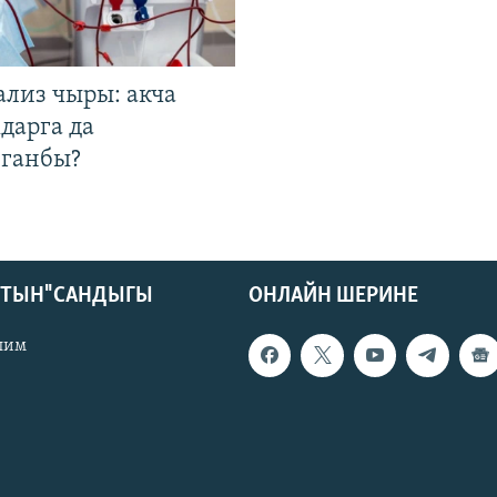
ализ чыры: акча
дарга да
лганбы?
КТЫН" САНДЫГЫ
ОНЛАЙН ШЕРИНЕ
лим