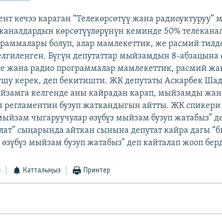
ент кечээ караган “Телекөрсөтүү жана радиоуктуруу”
еканалдардын көрсөтүүлөрүнүн кеминде 50% телекан
граммалары болуп, алар мамлекеттик, же расмий тилде
лгиленген. Бүгүн депутаттар мыйзамдын 8-абзацына 
ле жана радио программалар мамлекеттик, расмий жа
ушу керек, деп бекитишти. ЖК депутаты Аскарбек Ша
йзамга келгенде аны кайрадан карап, мыйзамды жан
 регламентин бузуп жаткандыгын айтты. ЖК спикери
ыйзам чыгаруучулар өзүбүз мыйзам бузуп жатабыз” де
алат” сыңарында айткан сынына депутат кайра дагы “
 өзүбүз мыйзам бузуп жатабыз” деп кайталап жооп берд
з
Катталыңыз
Принтер