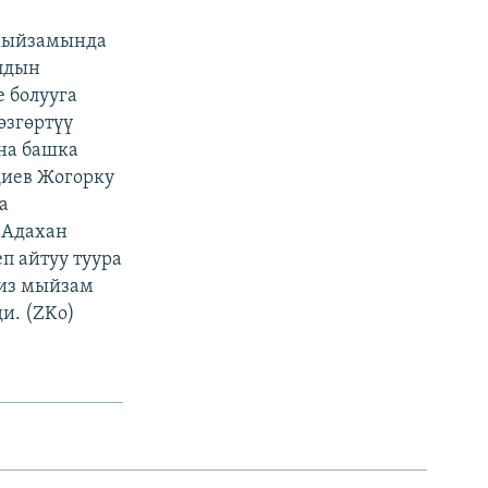
 мыйзамында
алдын
 болууга
өзгөртүү
на башка
диев Жогорку
а
 Адахан
п айтуу туура
биз мыйзам
и. (ZKo)