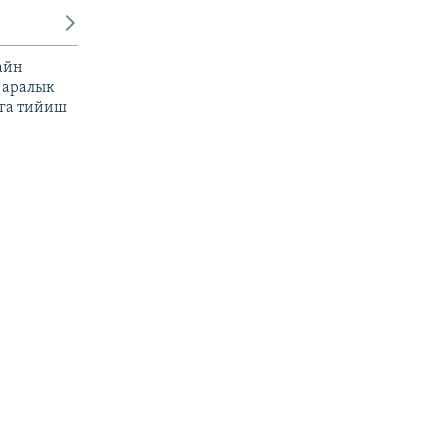
айн
 аралык
га тийиш