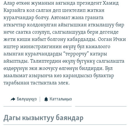
Алар өткөн жуманын аягында президент Хамид
ОНЛАЙН ШЕРИНЕ
ЭЖЕ-СИҢДИЛЕР
Карзайга кол салган деп шектелип жаткан
АЗАТТЫК+
куралчандар болчу. Автомат жана граната
аткычтар колдонулган айыгышкан аткылашуу бир
ЫҢГАЙСЫЗ СУРООЛОР
нече саатка созулуп, салгылашууда бери дегенде
жети киши набыт болгону кабардалды. Ооган Ички
ЭЕ/АРнун бардык сайттары
иштер министрлигинин өкүлү бул камалоого
алынган куралчандарды “террорчу” катары
айыптады. Талиптердин өкүлү бүгүнкү салгылашта
өздөрүнүн эки жоочусу өлгөнүн билдирди. Бул
маалымат азырынча көз карандысыз булактар
тарабынан тастыктала элек.
Бөлүшүңүз
Катталыңыз
Дагы кызыктуу баяндар