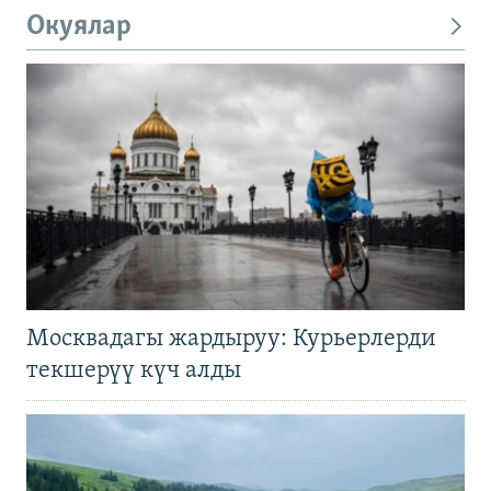
Окуялар
Москвадагы жардыруу: Курьерлерди
текшерүү күч алды