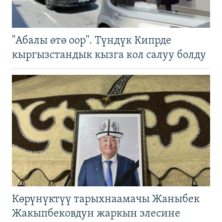
"Абалы өтө оор". Түндүк Кипрде
кыргызстандык кызга кол салуу болду
Көрүнүктүү тарыхнаамачы Жаныбек
Жакыпбековдун жаркын элесине