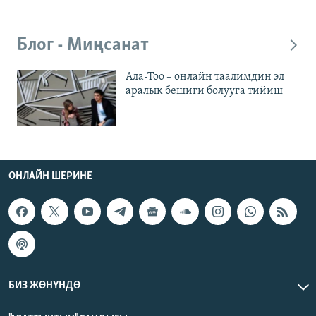
Блог - Миңсанат
Ала-Тоо – онлайн таалимдин эл
аралык бешиги болууга тийиш
ОНЛАЙН ШЕРИНЕ
БИЗ ЖӨНҮНДӨ