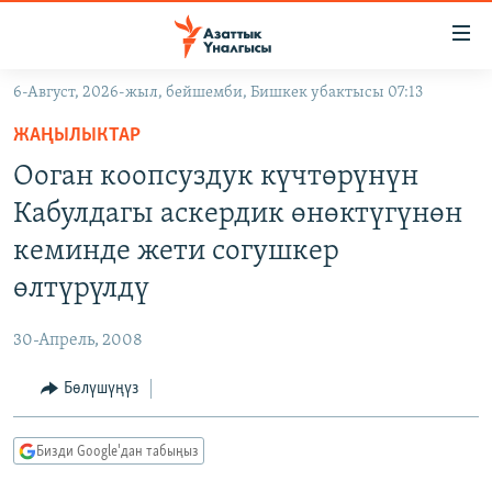
Линктер
Мазмунга
өтүңүз
6-Август, 2026-жыл, бейшемби, Бишкек убактысы 07:13
Навигацияга
ЖАҢЫЛЫКТАР
өтүңүз
ЖАҢЫЛЫКТАР
КЫРГЫЗСТАН
Издөөгө
Ооган коопсуздук күчтөрүнүн
салыңыз
ДҮЙНӨ
КЫРГЫЗСТАН
Кабулдагы аскердик өнөктүгүнөн
УКРАИНА
САЯСАТ
ДҮЙНӨ
кеминде жети согушкер
АТАЙЫН ИЛИКТӨӨ
ЭКОНОМИКА
БОРБОР АЗИЯ
өлтүрүлдү
ТВ ПРОГРАММАЛАР
МАДАНИЯТ
30-Апрель, 2008
ПОДКАСТ
БҮГҮН АЗАТТЫКТА
Бөлүшүңүз
ӨЗГӨЧӨ ПИКИР
ЭКСПЕРТТЕР ТАЛДАЙТ
БИЗ ЖАНА ДҮЙНӨ
Русский
Бизди Google'дан табыңыз
ДАНИСТЕ