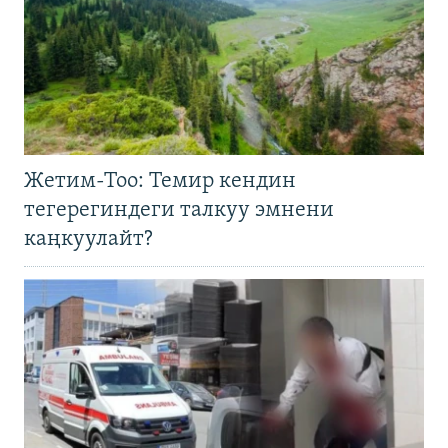
Жетим-Тоо: Темир кендин
тегерегиндеги талкуу эмнени
каңкуулайт?