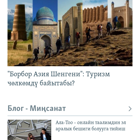
"Борбор Азия Шенгени": Туризм
чөлкөмдү байытабы?
Блог - Миңсанат
Ала-Тоо – онлайн таалимдин эл
аралык бешиги болууга тийиш