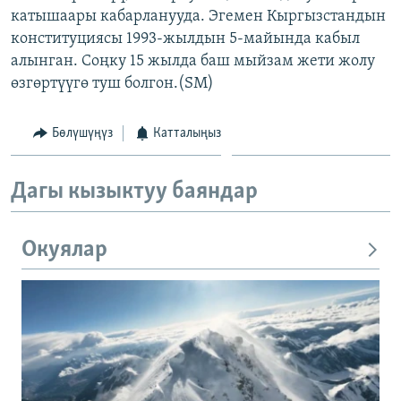
катышаары кабарланууда. Эгемен Кыргызстандын
ОНЛАЙН ШЕРИНЕ
ЭЖЕ-СИҢДИЛЕР
конституциясы 1993-жылдын 5-майында кабыл
АЗАТТЫК+
алынган. Соңку 15 жылда баш мыйзам жети жолу
ЫҢГАЙСЫЗ СУРООЛОР
өзгөртүүгө туш болгон.(SM)
Бөлүшүңүз
Катталыңыз
ЭЕ/АРнун бардык сайттары
Дагы кызыктуу баяндар
Окуялар