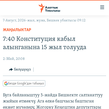
Линктер
Мазмунга
өтүңүз
7-Август, 2026-жыл, жума, Бишкек убактысы 09:12
Навигацияга
ЖАҢЫЛЫКТАР
өтүңүз
ЖАҢЫЛЫКТАР
КЫРГЫЗСТАН
Издөөгө
7:40 Конституция кабыл
салыңыз
ДҮЙНӨ
КЫРГЫЗСТАН
алынганына 15 жыл толууда
УКРАИНА
САЯСАТ
ДҮЙНӨ
2-Май, 2008
АТАЙЫН ИЛИКТӨӨ
ЭКОНОМИКА
БОРБОР АЗИЯ
ТВ ПРОГРАММАЛАР
Бөлүшүңүз
МАДАНИЯТ
ПОДКАСТ
БҮГҮН АЗАТТЫКТА
Бизди Google'дан табыңыз
ӨЗГӨЧӨ ПИКИР
ЭКСПЕРТТЕР ТАЛДАЙТ
Буга байланыштуу 5-майда Бишкекте салтанаттуу
БИЗ ЖАНА ДҮЙНӨ
Русский
жыйын өтмөкчү. Ага өлкө башчысы баштаган
ДАНИСТЕ
өкмөт мүчөлөрү, Жогорку Кеңештин депутаттары