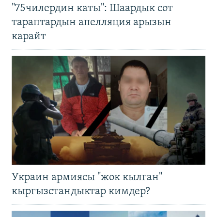
"75чилердин каты": Шаардык сот
тараптардын апелляция арызын
карайт
Украин армиясы "жок кылган"
кыргызстандыктар кимдер?