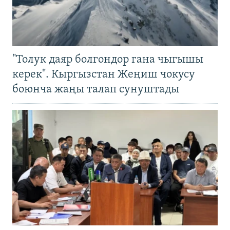
"Толук даяр болгондор гана чыгышы
керек". Кыргызстан Жеңиш чокусу
боюнча жаңы талап сунуштады