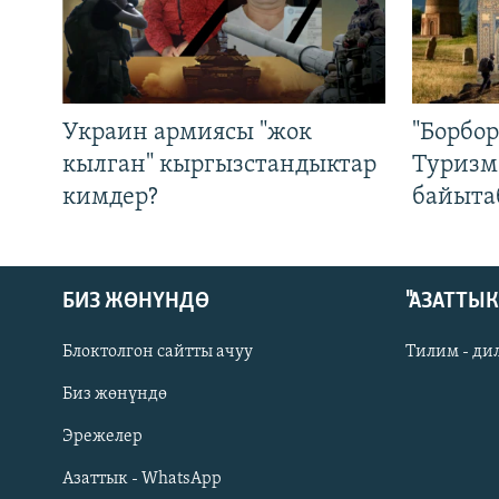
Украин армиясы "жок
"Борбо
кылган" кыргызстандыктар
Туризм
кимдер?
байыта
БИЗ ЖӨНҮНДӨ
"АЗАТТЫ
Блоктолгон сайтты ачуу
Тилим - ди
Биз жөнүндө
Русский
Эрежелер
Азаттык - WhatsApp
ОНЛАЙН ШЕРИНЕ