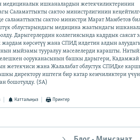
н медициналык ишканалардын жетекчиликтеринин
агы Саламаттыкты сактоо министрлигинин кеңейтилг
е саламаттыкты сактоо министри Марат Мамбетов би
түк облустарындагы медицина жаатындагы ишканал
 болду. Дарыгерлердин коллегиясында кадрдык саясат э
 жардам көрсөтүү жана СПИД илдетин алдын алуудаг
ынын мыйзамы тууралуу маселелерди карашты. Натый
ргелешкен ооруканасынын башкы дарыгери, Кадамжай
ын жетекчиси жана Жалалабат облустук СПИДке карш
ашкы директору иштеги бир катар кемчиликтери үчү
н бошотулду. (SA)
з
Катталыңыз
Принтер
Блог - Миңсанат