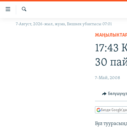
Линктер
Мазмунга
өтүңүз
Издөө
7-Август, 2026-жыл, жума, Бишкек убактысы 07:01
ЖАҢЫЛЫКТАР
Навигацияга
өтүңүз
ЖАҢЫЛЫКТА
КЫРГЫЗСТАН
Издөөгө
17:43
ДҮЙНӨ
КЫРГЫЗСТАН
салыңыз
УКРАИНА
САЯСАТ
ДҮЙНӨ
30 па
АТАЙЫН ИЛИКТӨӨ
ЭКОНОМИКА
БОРБОР АЗИЯ
ТВ ПРОГРАММАЛАР
МАДАНИЯТ
7-Май, 2008
ПОДКАСТ
БҮГҮН АЗАТТЫКТА
Бөлүшүңү
ӨЗГӨЧӨ ПИКИР
ЭКСПЕРТТЕР ТАЛДАЙТ
БИЗ ЖАНА ДҮЙНӨ
Бизди Google'д
ДАНИСТЕ
Бул туурасын