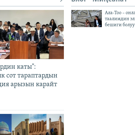
Ала-Тоо – онл
таалимдин эл
бешиги болуу
рдин каты":
к сот тараптардын
ция арызын карайт