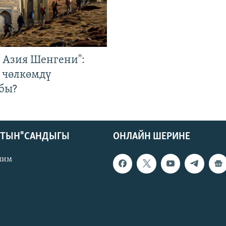
р Азия Шенгени":
 чөлкөмдү
бы?
КТЫН" САНДЫГЫ
ОНЛАЙН ШЕРИНЕ
лим