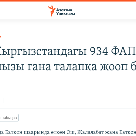
Р
 Кыргызстандагы 934 ФА
йызы гана талапка жооп 
з
ан табыңыз
да Баткен шаарында өткөн Ош, Жалалабат жана Батке