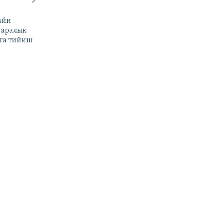
айн
 аралык
га тийиш