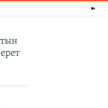
Птын
берет
н