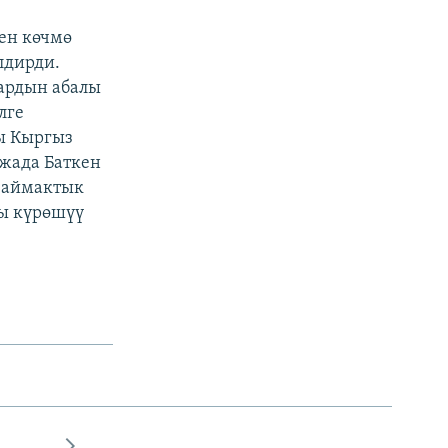
ен көчмө
лдирди.
ардын абалы
лге
ы Кыргыз
жада Баткен
 аймактык
ы күрөшүү
н