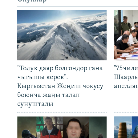
"Толук даяр болгондор гана
"75чиле
чыгышы керек".
Шаарды
Кыргызстан Жеңиш чокусу
апелля
боюнча жаңы талап
сунуштады