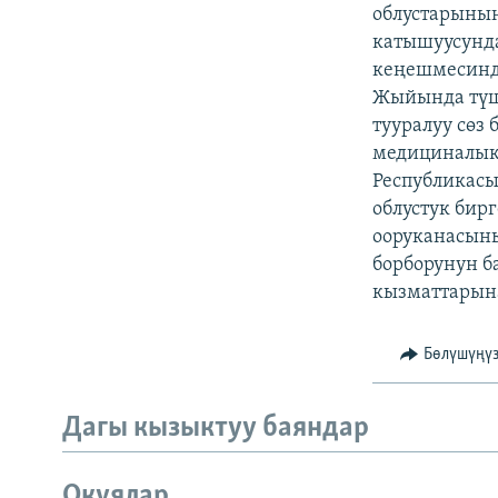
ЭЖЕ-СИҢДИЛЕР
облустарыны
катышуусунд
АЗАТТЫК+
кеңешмесинд
ЫҢГАЙСЫЗ СУРООЛОР
Жыйында түш
тууралуу сөз
медициналык
Республикас
облустук би
ооруканасын
борборунун б
кызматтарына
Бөлүшүңү
Дагы кызыктуу баяндар
Окуялар