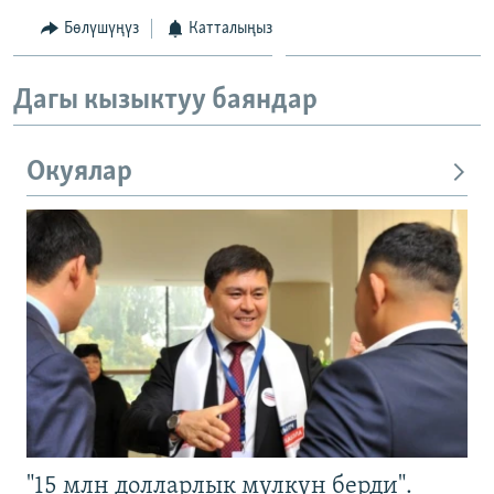
Бөлүшүңүз
Катталыңыз
Дагы кызыктуу баяндар
Окуялар
"15 млн долларлык мүлкүн берди".