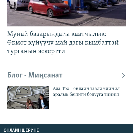
Мунай базарындагы каатчылык:
Өкмөт күйүүчү май дагы кымбаттай
турганын эскертти
Блог - Миңсанат
Ала-Тоо – онлайн таалимдин эл
аралык бешиги болууга тийиш
ОНЛАЙН ШЕРИНЕ