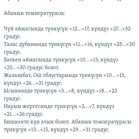
ОНЛАЙН ШЕРИНЕ
ЭЖЕ-СИҢДИЛЕР
Абанын температурасы:
АЗАТТЫК+
ЫҢГАЙСЫЗ СУРООЛОР
Чүй аймагында түнкүсүн +12…+17, күндүз +27…+32
градус.
Талас дубанында түнкүсүн +11…+16, күндүз +25…+30
ЭЕ/АРнун бардык сайттары
градус.
Баткен аймагында түнкүсүн +10...+15, күндүз
+25...+30 градус болот.
Жалалабат, Ош облустарында түнкүсүн +10...+15,
күндүз +26...+31 градус.
Ысыккөлдө түнкүсүн +3...+8, күндүз +18...+23
градус.
Нарын жергесинде түнкүсүн +2...+7, күндүз
+21...+26 градус.
Бишкекте күн ачык болот. Абанын температурасы
түнкүсүн +13...+15, күндүз +29...+31 градус.