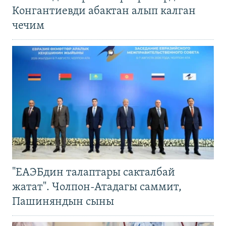
Конгантиевди абактан алып калган
чечим
"ЕАЭБдин талаптары сакталбай
жатат". Чолпон-Атадагы саммит,
Пашиняндын сыны