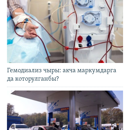
Гемодиализ чыры: акча маркумдарга
да которулганбы?