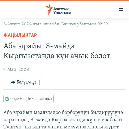
Линктер
Мазмунга
өтүңүз
8-Август, 2026-жыл, ишемби, Бишкек убактысы 02:59
Навигацияга
ЖАҢЫЛЫКТАР
өтүңүз
ЖАҢЫЛЫКТАР
КЫРГЫЗСТАН
Издөөгө
Аба ырайы: 8-майда
салыңыз
ДҮЙНӨ
КЫРГЫЗСТАН
Кыргызстанда күн ачык болот
УКРАИНА
САЯСАТ
ДҮЙНӨ
7-Май, 2008
АТАЙЫН ИЛИКТӨӨ
ЭКОНОМИКА
БОРБОР АЗИЯ
ТВ ПРОГРАММАЛАР
Бөлүшүңүз
МАДАНИЯТ
ПОДКАСТ
БҮГҮН АЗАТТЫКТА
Бизди Google'дан табыңыз
ӨЗГӨЧӨ ПИКИР
ЭКСПЕРТТЕР ТАЛДАЙТ
Аба ырайын маалымдоо борборунун билдирүүсүнө
БИЗ ЖАНА ДҮЙНӨ
Русский
караганда, 8-майда Кыргызстанда күн ачык болот.
ДАНИСТЕ
Түштүк-чыгыш тараптан мелүүн желаргы жүрөт.