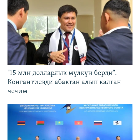
"15 млн долларлык мүлкүн берди".
Конгантиевди абактан алып калган
чечим