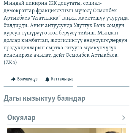
Мындай пикирин ЖК депутаты, социал-
ОНЛАЙН ШЕРИНЕ
ЭЖЕ-СИҢДИЛЕР
демократтар фракциясынын мүчөсү Осмонбек
АЗАТТЫК+
Артыкбаев “Азаттыкка” таңкы маектешүү учурунда
билдирди. Анын айтуусунда Улуттук Банк сомдун
ЫҢГАЙСЫЗ СУРООЛОР
курсун түшүрүүгө жол берүүсү тийиш. Мындан
доллар кымбаттап, жергиликтүү өндүрүшчүлөрдүн
ЭЕ/АРнун бардык сайттары
продукцияларын сыртка сатууга мүмкүнчүлүк
кененирээк ачылат, дейт Осмонбек Артыкбаев.
(ZKo)
Бөлүшүңүз
Катталыңыз
Дагы кызыктуу баяндар
Окуялар