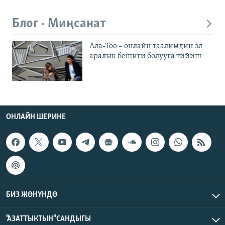
Блог - Миңсанат
Ала-Тоо – онлайн таалимдин эл
аралык бешиги болууга тийиш
ОНЛАЙН ШЕРИНЕ
БИЗ ЖӨНҮНДӨ
"АЗАТТЫКТЫН" САНДЫГЫ