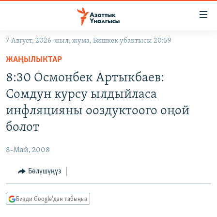
Линктер
Мазмунга
өтүңүз
7-Август, 2026-жыл, жума, Бишкек убактысы 20:59
Навигацияга
ЖАҢЫЛЫКТАР
өтүңүз
ЖАҢЫЛЫКТАР
КЫРГЫЗСТАН
Издөөгө
8:30 Осмонбек Артыкбаев:
салыңыз
ДҮЙНӨ
КЫРГЫЗСТАН
Сомдун курсу ылдыйласа
УКРАИНА
САЯСАТ
ДҮЙНӨ
инфляцияны ооздуктоого оңой
АТАЙЫН ИЛИКТӨӨ
ЭКОНОМИКА
БОРБОР АЗИЯ
болот
ТВ ПРОГРАММАЛАР
МАДАНИЯТ
8-Май, 2008
ПОДКАСТ
БҮГҮН АЗАТТЫКТА
Бөлүшүңүз
ӨЗГӨЧӨ ПИКИР
ЭКСПЕРТТЕР ТАЛДАЙТ
БИЗ ЖАНА ДҮЙНӨ
Русский
Бизди Google'дан табыңыз
ДАНИСТЕ