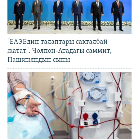
"ЕАЭБдин талаптары сакталбай
жатат". Чолпон-Атадагы саммит,
Пашиняндын сыны