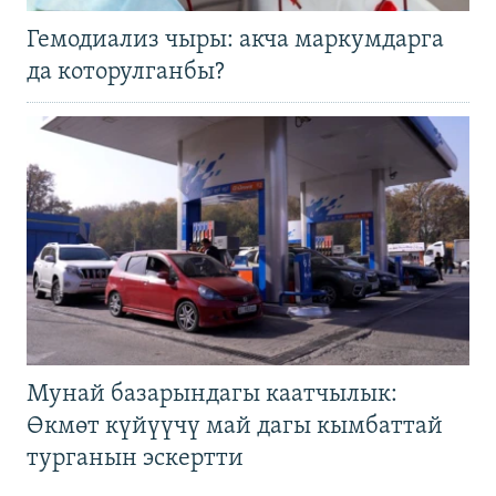
Гемодиализ чыры: акча маркумдарга
да которулганбы?
Мунай базарындагы каатчылык:
Өкмөт күйүүчү май дагы кымбаттай
турганын эскертти