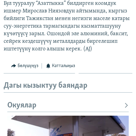
Бул тууралуу “Азаттыкка” билдирген коомдук
ОНЛАЙН ШЕРИНЕ
ЭЖЕ-СИҢДИЛЕР
ишмер Мирослав Ниязовдун айтымында, кыргыз
АЗАТТЫК+
бийлиги Тажикстан менен негизги маселе катары
суу-энергетика тармагындагы кызматташууну
ЫҢГАЙСЫЗ СУРООЛОР
күчөтүүсү зарыл. Ошондой эле алюминий, баксит,
сейрек кездешүүчү металлдарды биргелешип
ЭЕ/АРнун бардык сайттары
иштетүүнү колго алышы керек. (AJ)
Бөлүшүңүз
Катталыңыз
Дагы кызыктуу баяндар
Окуялар