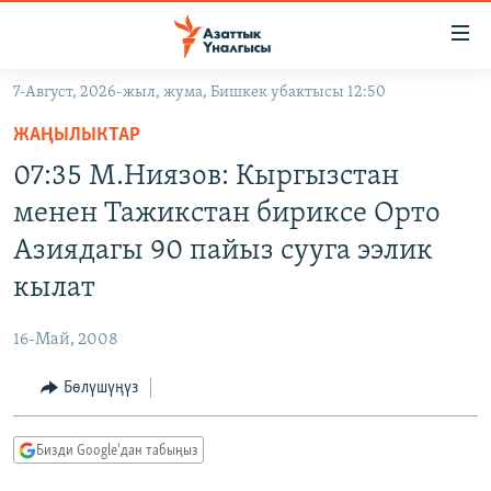
Линктер
Мазмунга
өтүңүз
7-Август, 2026-жыл, жума, Бишкек убактысы 12:50
Навигацияга
ЖАҢЫЛЫКТАР
өтүңүз
ЖАҢЫЛЫКТАР
КЫРГЫЗСТАН
Издөөгө
07:35 М.Ниязов: Кыргызстан
салыңыз
ДҮЙНӨ
КЫРГЫЗСТАН
менен Тажикстан бириксе Орто
УКРАИНА
САЯСАТ
ДҮЙНӨ
Азиядагы 90 пайыз сууга ээлик
АТАЙЫН ИЛИКТӨӨ
ЭКОНОМИКА
БОРБОР АЗИЯ
кылат
ТВ ПРОГРАММАЛАР
МАДАНИЯТ
16-Май, 2008
ПОДКАСТ
БҮГҮН АЗАТТЫКТА
Бөлүшүңүз
ӨЗГӨЧӨ ПИКИР
ЭКСПЕРТТЕР ТАЛДАЙТ
БИЗ ЖАНА ДҮЙНӨ
Русский
Бизди Google'дан табыңыз
ДАНИСТЕ