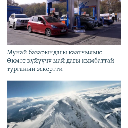
Мунай базарындагы каатчылык:
Өкмөт күйүүчү май дагы кымбаттай
турганын эскертти