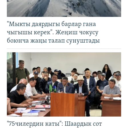
"Мыкты даярдыгы барлар гана
чыгышы керек". Жеңиш чокусу
боюнча жаңы талап сунуштады
"75чилердин каты": Шаардык сот