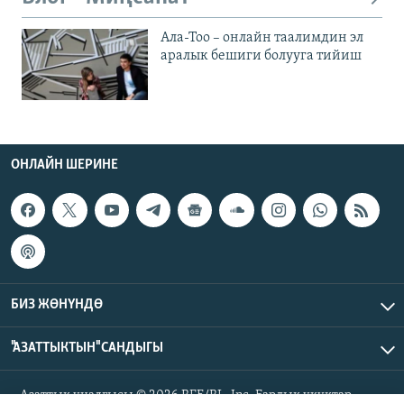
Ала-Тоо – онлайн таалимдин эл
аралык бешиги болууга тийиш
ОНЛАЙН ШЕРИНЕ
БИЗ ЖӨНҮНДӨ
"АЗАТТЫКТЫН" САНДЫГЫ
Азаттык үналгысы © 2026 RFE/RL, Inc. Бардык укуктар