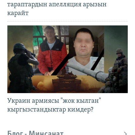
тараптардын апелляция арызын
карайт
Украин армиясы "жок кылган"
кыргызстандыктар кимдер?
Блог - Миңсанат