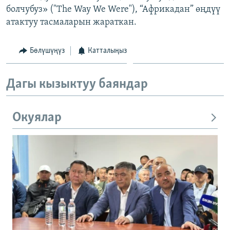
болчубуз» ("The Way We Were"), “Африкадан” өңдүү
ОНЛАЙН ШЕРИНЕ
ЭЖЕ-СИҢДИЛЕР
атактуу тасмаларын жараткан.
АЗАТТЫК+
ЫҢГАЙСЫЗ СУРООЛОР
Бөлүшүңүз
Катталыңыз
ЭЕ/АРнун бардык сайттары
Дагы кызыктуу баяндар
Окуялар