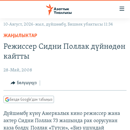
Линктер
Мазмунга
өтүңүз
10-Август, 2026-жыл, дүйшөмбү, Бишкек убактысы 11:34
Навигацияга
ЖАҢЫЛЫКТАР
өтүңүз
ЖАҢЫЛЫКТАР
КЫРГЫЗСТАН
Издөөгө
Режиссер Сидни Поллак дүйнөдөн
салыңыз
ДҮЙНӨ
КЫРГЫЗСТАН
кайтты
УКРАИНА
САЯСАТ
ДҮЙНӨ
28-Май, 2008
АТАЙЫН ИЛИКТӨӨ
ЭКОНОМИКА
БОРБОР АЗИЯ
ТВ ПРОГРАММАЛАР
Бөлүшүңүз
МАДАНИЯТ
ПОДКАСТ
БҮГҮН АЗАТТЫКТА
Бизди Google'дан табыңыз
ӨЗГӨЧӨ ПИКИР
ЭКСПЕРТТЕР ТАЛДАЙТ
Дүйшөмбү күнү Амеркалык кино режиссер жана
БИЗ ЖАНА ДҮЙНӨ
Русский
актер Сидни Поллак 73 жашында рак оорусунан
ДАНИСТЕ
каза болду. Поллак «Тутси», «Биз ушундай