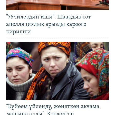
"75чилердин иши": Шаардык сот
апелляциялык арызды кароого
киришти
"Күйөөм үйлөндү, жөнөткөн акчама
машина алды". Кордолгон