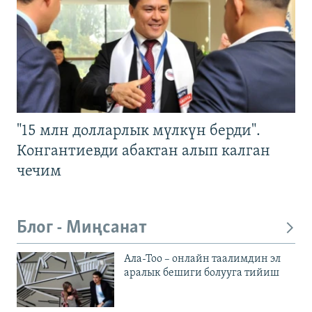
"15 млн долларлык мүлкүн берди".
Конгантиевди абактан алып калган
чечим
Блог - Миңсанат
Ала-Тоо – онлайн таалимдин эл
аралык бешиги болууга тийиш