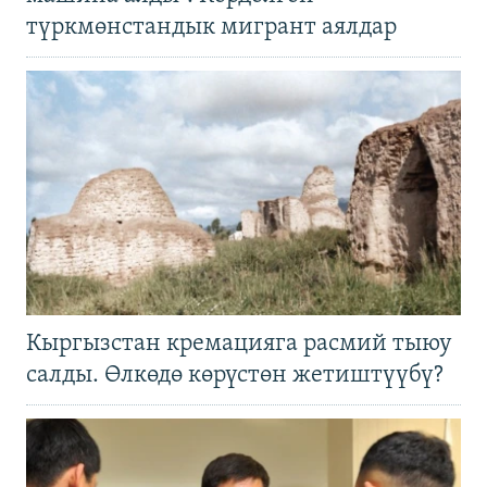
түркмөнстандык мигрант аялдар
Кыргызстан кремацияга расмий тыюу
салды. Өлкөдө көрүстөн жетиштүүбү?