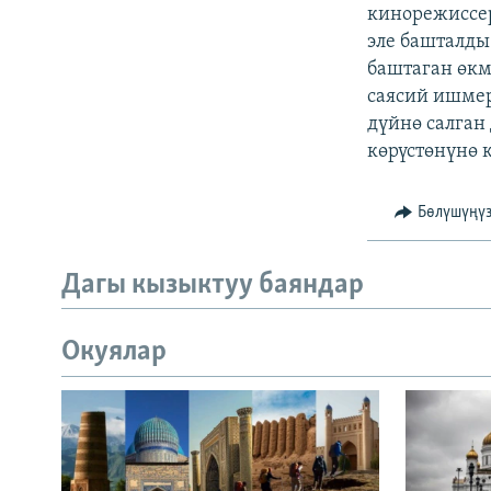
ЭЖЕ-СИҢДИЛЕР
кинорежиссер
эле башталды
АЗАТТЫК+
баштаган өкм
ЫҢГАЙСЫЗ СУРООЛОР
саясий ишмер
дүйнө салган
көрүстөнүнө 
Бөлүшүңү
Дагы кызыктуу баяндар
Окуялар