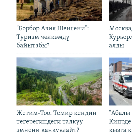
"Борбор Азия Шенгени":
Москва
Туризм чөлкөмдү
Курьер
байытабы?
алды
Жетим-Тоо: Темир кендин
"Абалы 
тегерегиндеги талкуу
Кипрде
эмнени каңкуулайт?
кызга к