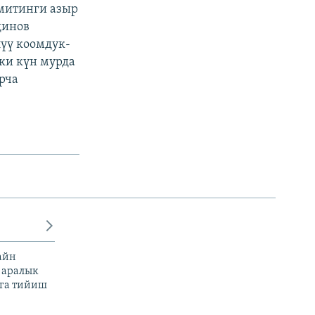
 митинги азыр
динов
лүү коомдук-
ки күн мурда
рча
айн
 аралык
га тийиш