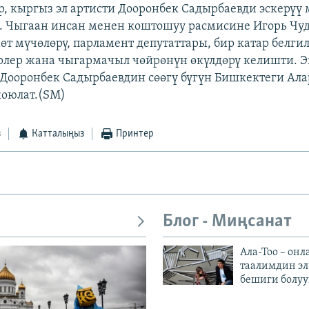
, кыргыз эл артисти Дооронбек Садырбаевди эскерүү
. Чыгаан инсан менен коштошуу расмисине Игорь Чу
өт мүчөлөрү, парламент депутаттары, бир катар белги
лер жана чыгармачыл чөйрөнүн өкүлдөрү келишти. Э
 Дооронбек Садырбаевдин сөөгү бүгүн Бишкектеги Ала
коюлат.(SM)
з
Катталыңыз
Принтер
Блог - Миңсанат
Ала-Тоо – онл
таалимдин эл
бешиги болуу