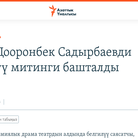
Р
 Дооронбек Садырбаевди
үү митинги башталды
з
ан табыңыз
емиялык драма театрдын алдында белгилүү саясатчы,