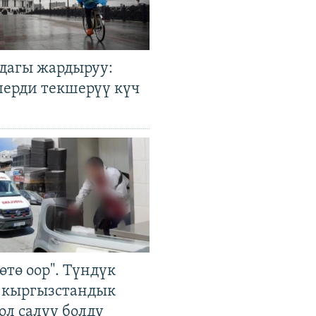
дагы жардыруу:
лерди текшерүү күч
өтө оор". Түндүк
 кыргызстандык
ол салуу болду