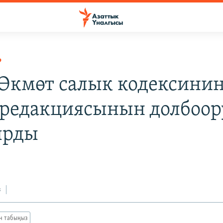
Р
 Өкмөт салык кодексини
редакциясынын долбоор
ырды
з
ан табыңыз