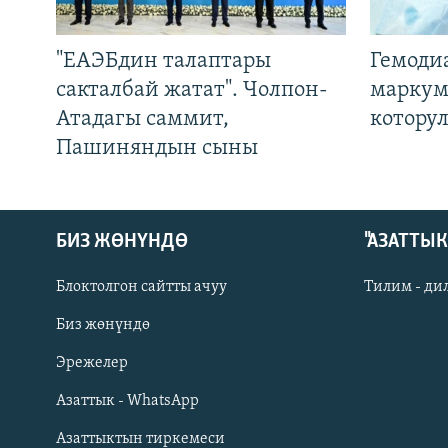
"ЕАЭБдин талаптары
Гемоди
сакталбай жатат". Чолпон-
маркум
Атадагы саммит,
котору
Пашиняндын сыны
БИЗ ЖӨНҮНДӨ
"АЗАТТЫ
Блоктолгон сайтты ачуу
Тилим - ди
Биз жөнүндө
Русский
Эрежелер
Азаттык - WhatsApp
ОНЛАЙН ШЕРИНЕ
Азаттыктын тиркемеси