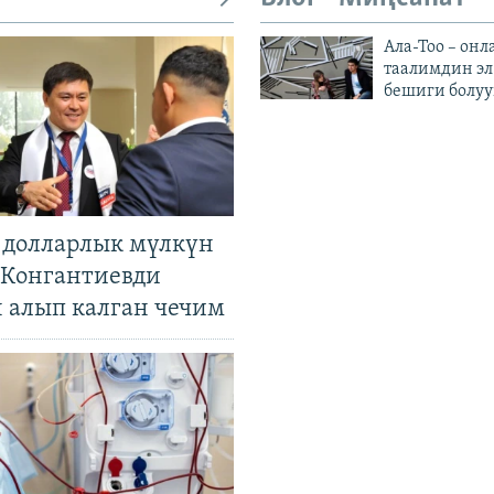
Ала-Тоо – онл
таалимдин эл
бешиги болуу
н долларлык мүлкүн
. Конгантиевди
н алып калган чечим