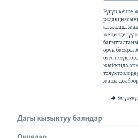
ЭЖЕ-СИҢДИЛЕР
Бүгүн кечке 
АЗАТТЫК+
редакциясыны
ЫҢГАЙСЫЗ СУРООЛОР
ал жалпы жан
жеңилдетүү к
багытталган
орун басары 
өзгөчөлүктөр
жыйында өкмө
толуктоолорд
жаңы долбоор
Бөлүшүңү
Дагы кызыктуу баяндар
Окуялар