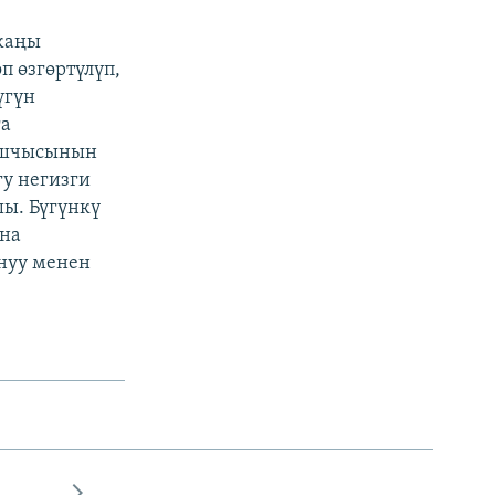
 жаңы
 өзгөртүлүп,
үгүн
га
башчысынын
у негизги
ы. Бүгүнкү
ана
нуу менен
)