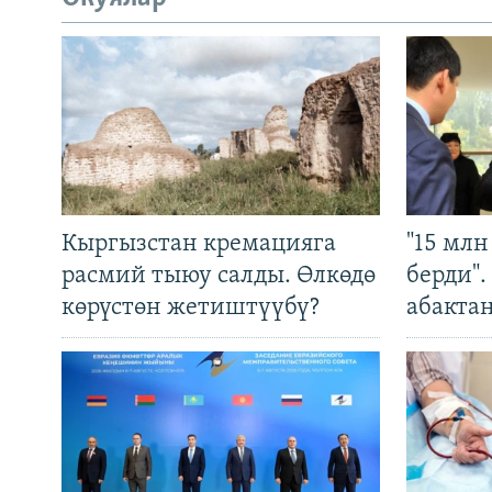
Кыргызстан кремацияга
"15 мл
расмий тыюу салды. Өлкөдө
берди"
көрүстөн жетиштүүбү?
абакта