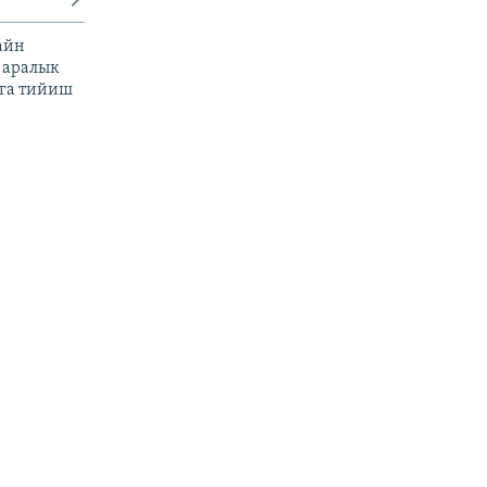
айн
 аралык
га тийиш