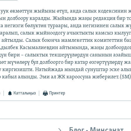
жуук өкмөттүн жыйыны өтүп, анда салык кодексинин
н долбоору каралды. Жыйында жаңы редакция бир топ
а негизги бөлүктөн тураары, анда негизинен салык ж
аралып, салык жыйноодогу ачыктыкты камсыз кылуу
ы айтылды. Салык боюнча мамлекеттик комитеттин 
Адылбек Касымалиевдин айтымында, жаңы долбоордог
дүн бири – салыктык текшерүүлөрдүн санынын азайыш
т мүчөлөрү бул долбоорго бир катар өзгөртүүлөрдү ж
у киргизишти. Натыйжада мындай сунуштар эске алы
 кабыл алынды. Эми ал ЖК кароосуна жиберилет.(SM
з
Катталыңыз
Принтер
Блог - Миңсанат