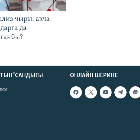
ализ чыры: акча
дарга да
лганбы?
КТЫН" САНДЫГЫ
ОНЛАЙН ШЕРИНЕ
лим