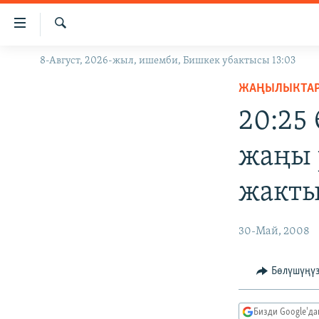
Линктер
Мазмунга
өтүңүз
Издөө
8-Август, 2026-жыл, ишемби, Бишкек убактысы 13:03
ЖАҢЫЛЫКТАР
Навигацияга
өтүңүз
ЖАҢЫЛЫКТА
КЫРГЫЗСТАН
Издөөгө
20:25
ДҮЙНӨ
КЫРГЫЗСТАН
салыңыз
УКРАИНА
САЯСАТ
ДҮЙНӨ
жаңы 
АТАЙЫН ИЛИКТӨӨ
ЭКОНОМИКА
БОРБОР АЗИЯ
жакт
ТВ ПРОГРАММАЛАР
МАДАНИЯТ
ПОДКАСТ
БҮГҮН АЗАТТЫКТА
30-Май, 2008
ӨЗГӨЧӨ ПИКИР
ЭКСПЕРТТЕР ТАЛДАЙТ
БИЗ ЖАНА ДҮЙНӨ
Бөлүшүңү
ДАНИСТЕ
Бизди Google'д