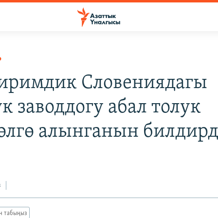
Р
иримдик Словениядагы
к заводдогу абал толук
өлгө алынганын билдир
з
ан табыңыз