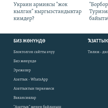
Украин армиясы "жок
"Борбо
кылган" кыргызстандыктар
Туризм
кимдер?
байыта
БИЗ ЖӨНҮНДӨ
"АЗАТТЫ
Блоктолгон сайтты ачуу
Тилим - ди
Биз жөнүндө
Русский
Эрежелер
Азаттык - WhatsApp
ОНЛАЙН ШЕРИНЕ
Азаттыктын тиркемеси
Вакансиялар
"Азаттык" менен байланыш