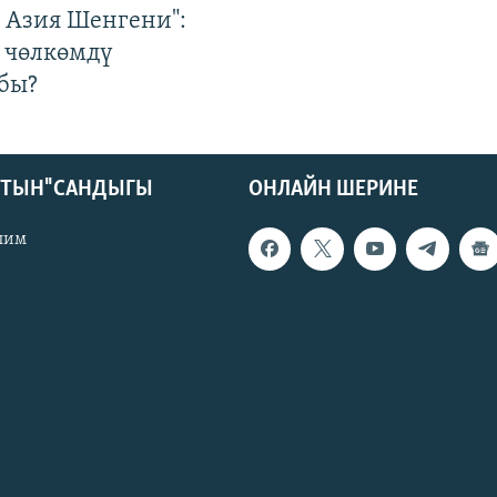
р Азия Шенгени":
 чөлкөмдү
бы?
КТЫН" САНДЫГЫ
ОНЛАЙН ШЕРИНЕ
лим