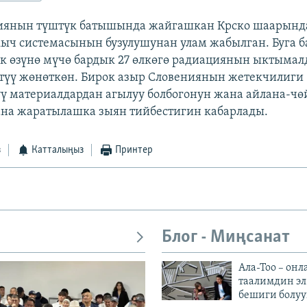
ниянын түштүк батышында жайгашкан Крско шаарынд
кыч системасынын бузулушунан улам жабылган. Буга 
 өзүнө мүчө бардык 27 өлкөгө радиациянын ыктымал
түү жөнөткөн. Бирок азыр Словениянын жетекчилиги
ү материалдардан агылуу болбогонун жана айлана-чө
на жаратылашка зыян тийбестигин кабарлады.
з
Катталыңыз
Принтер
Блог - Миңсанат
Ала-Тоо – онл
таалимдин эл
бешиги болуу