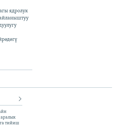
агы ядролук
байланыштуу
дуулугу
йрөдөгү
айн
 аралык
га тийиш