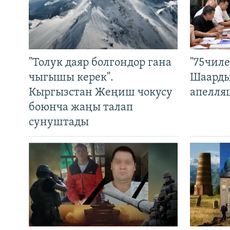
"Толук даяр болгондор гана
"75чиле
чыгышы керек".
Шаарды
Кыргызстан Жеңиш чокусу
апелля
боюнча жаңы талап
сунуштады