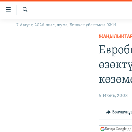
Линктер
Мазмунга
өтүңүз
Издөө
7-Август, 2026-жыл, жума, Бишкек убактысы 03:14
ЖАҢЫЛЫКТАР
Навигацияга
өтүңүз
ЖАҢЫЛЫКТА
КЫРГЫЗСТАН
Издөөгө
Евроб
ДҮЙНӨ
КЫРГЫЗСТАН
салыңыз
УКРАИНА
САЯСАТ
ДҮЙНӨ
өзөктү
АТАЙЫН ИЛИКТӨӨ
ЭКОНОМИКА
БОРБОР АЗИЯ
көзөм
ТВ ПРОГРАММАЛАР
МАДАНИЯТ
ПОДКАСТ
БҮГҮН АЗАТТЫКТА
5-Июнь, 2008
ӨЗГӨЧӨ ПИКИР
ЭКСПЕРТТЕР ТАЛДАЙТ
БИЗ ЖАНА ДҮЙНӨ
Бөлүшүңү
ДАНИСТЕ
Бизди Google'д