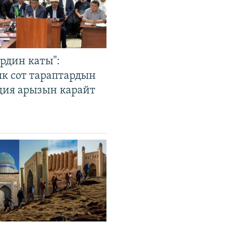
рдин каты":
к сот тараптардын
ция арызын карайт