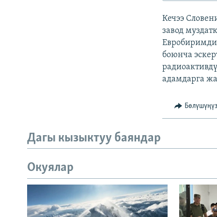
ЭЖЕ-СИҢДИЛЕР
Кечээ Слове
АЗАТТЫК+
завод муздат
ЫҢГАЙСЫЗ СУРООЛОР
Евробиримдик
боюнча эскер
радиоактивдү
адамдарга жа
Бөлүшүңү
Дагы кызыктуу баяндар
Окуялар