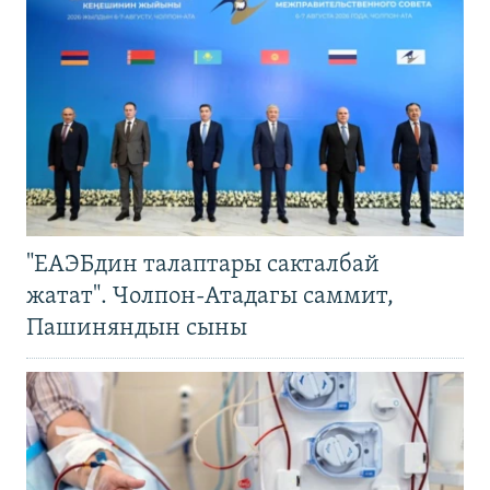
"ЕАЭБдин талаптары сакталбай
жатат". Чолпон-Атадагы саммит,
Пашиняндын сыны