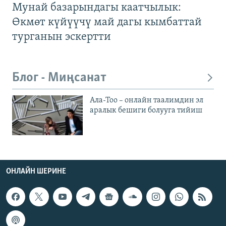
Мунай базарындагы каатчылык:
Өкмөт күйүүчү май дагы кымбаттай
турганын эскертти
Блог - Миңсанат
Ала-Тоо – онлайн таалимдин эл
аралык бешиги болууга тийиш
ОНЛАЙН ШЕРИНЕ