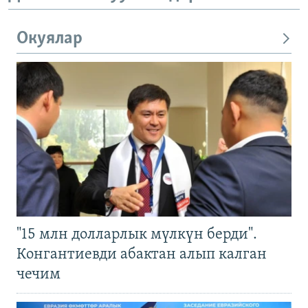
Окуялар
"15 млн долларлык мүлкүн берди".
Конгантиевди абактан алып калган
чечим