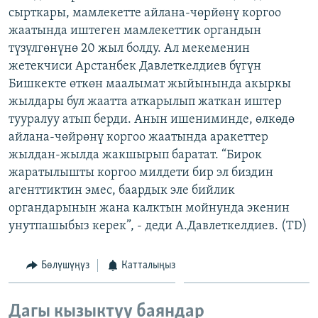
сырткары, мамлекетте айлана-чөрйөнү коргоо
ОНЛАЙН ШЕРИНЕ
ЭЖЕ-СИҢДИЛЕР
жаатында иштеген мамлекеттик органдын
АЗАТТЫК+
түзүлгөнүнө 20 жыл болду. Ал мекеменин
ЫҢГАЙСЫЗ СУРООЛОР
жетекчиси Арстанбек Давлеткелдиев бүгүн
Бишкекте өткөн маалымат жыйынында акыркы
жылдары бул жаатта аткарылып жаткан иштер
ЭЕ/АРнун бардык сайттары
тууралуу атып берди. Анын ишениминде, өлкөдө
айлана-чөйрөнү коргоо жаатында аракеттер
жылдан-жылда жакшырып баратат. “Бирок
жаратылышты коргоо милдети бир эл биздин
агенттиктин эмес, баардык эле бийлик
органдарынын жана калктын мойнунда экенин
унутпашыбыз керек”, - деди А.Давлеткелдиев. (TD)
Бөлүшүңүз
Катталыңыз
Дагы кызыктуу баяндар