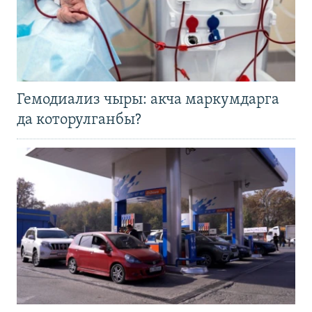
Гемодиализ чыры: акча маркумдарга
да которулганбы?