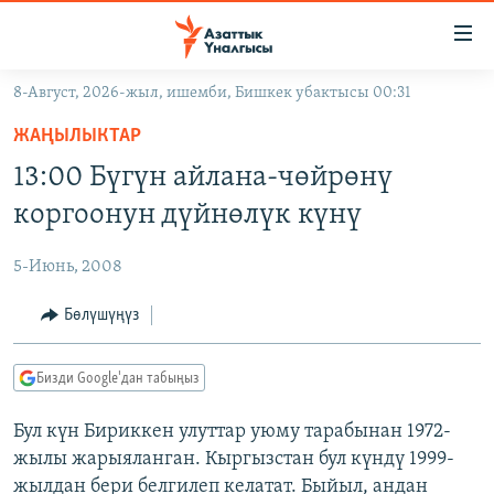
Линктер
Мазмунга
өтүңүз
8-Август, 2026-жыл, ишемби, Бишкек убактысы 00:31
Навигацияга
ЖАҢЫЛЫКТАР
өтүңүз
ЖАҢЫЛЫКТАР
КЫРГЫЗСТАН
Издөөгө
13:00 Бүгүн айлана-чөйрөнү
салыңыз
ДҮЙНӨ
КЫРГЫЗСТАН
коргоонун дүйнөлүк күнү
УКРАИНА
САЯСАТ
ДҮЙНӨ
5-Июнь, 2008
АТАЙЫН ИЛИКТӨӨ
ЭКОНОМИКА
БОРБОР АЗИЯ
ТВ ПРОГРАММАЛАР
Бөлүшүңүз
МАДАНИЯТ
ПОДКАСТ
БҮГҮН АЗАТТЫКТА
Бизди Google'дан табыңыз
ӨЗГӨЧӨ ПИКИР
ЭКСПЕРТТЕР ТАЛДАЙТ
Бул күн Бириккен улуттар уюму тарабынан 1972-
БИЗ ЖАНА ДҮЙНӨ
Русский
жылы жарыяланган. Кыргызстан бул күндү 1999-
ДАНИСТЕ
жылдан бери белгилеп келатат. Быйыл, андан