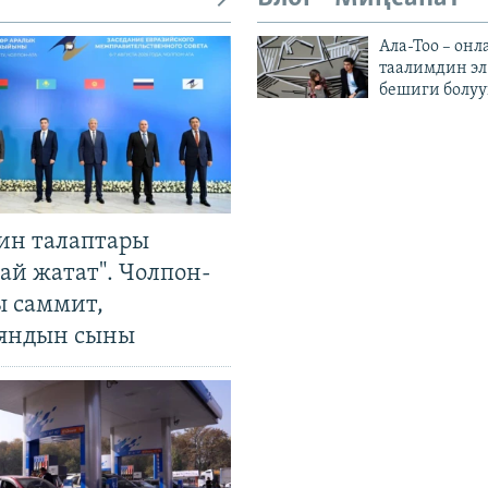
Ала-Тоо – онл
таалимдин эл
бешиги болуу
ин талаптары
ай жатат". Чолпон-
ы саммит,
яндын сыны