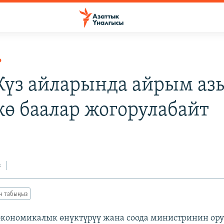
Р
 Күз айларында айрым аз
кө баалар жогорулабайт
з
ан табыңыз
 экономикалык өнүктүрүү жана соода министринин ор