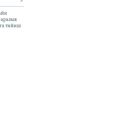
айн
 аралык
га тийиш