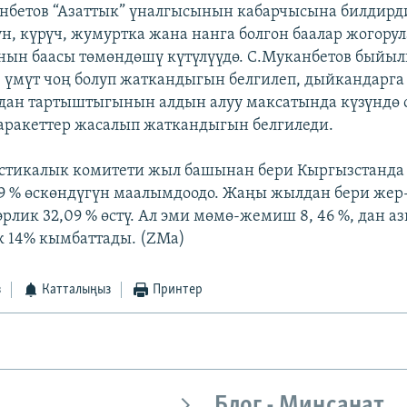
нбетов “Азаттык” үналгысынын кабарчысына билдирд
н, күрүч, жумуртка жана нанга болгон баалар жогорул
нын баасы төмөндөшү күтүлүүдө. С.Муканбетов быйыл
е үмүт чоң болуп жаткандыгын белгилеп, дыйкандарга
дан тартыштыгынын алдын алуу максатында күзүндө 
 аракеттер жасалып жаткандыгын белгиледи.
истикалык комитети жыл башынан бери Кыргызстанда
3,9 % өскөндүгүн маалымдоодо. Жаңы жылдан бери же
ээрлик 32,09 % өстү. Ал эми мөмө-жемиш 8, 46 %, дан 
к 14% кымбаттады. (ZMa)
з
Катталыңыз
Принтер
Блог - Миңсанат