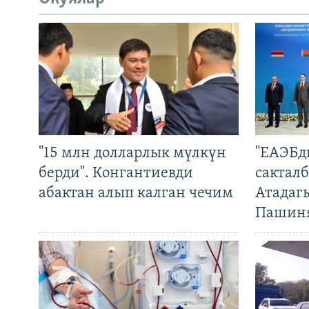
"15 млн долларлык мүлкүн
"ЕАЭБд
берди". Конгантиевди
сакталб
абактан алып калган чечим
Атадаг
Пашин