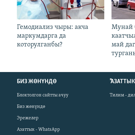
Гемодиализ чыры: акча
Мунай 
маркумдарга да
каатчы
которулганбы?
май да
турган
БИЗ ЖӨНҮНДӨ
"АЗАТТЫ
Блоктолгон сайтты ачуу
Тилим - ди
Биз жөнүндө
Русский
Эрежелер
Азаттык - WhatsApp
ОНЛАЙН ШЕРИНЕ