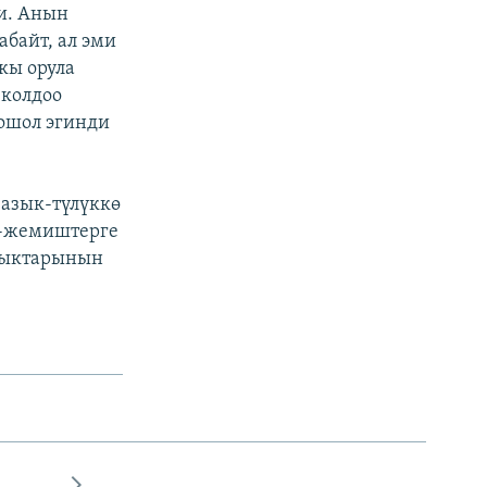
и. Анын
абайт, ал эми
кы орула
 колдоо
ошол эгинди
 азык-түлүккө
р-жемиштерге
азыктарынын