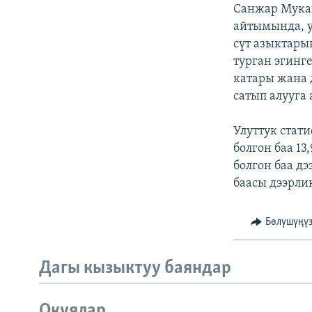
ЭЖЕ-СИҢДИЛЕР
Санжар Мука
айтымында, у
АЗАТТЫК+
сүт азыктары
ЫҢГАЙСЫЗ СУРООЛОР
турган эгинг
катары жана 
сатып алууга
Улуттук стат
болгон баа 1
болгон баа д
баасы дээрли
Бөлүшүңү
Дагы кызыктуу баяндар
Окуялар