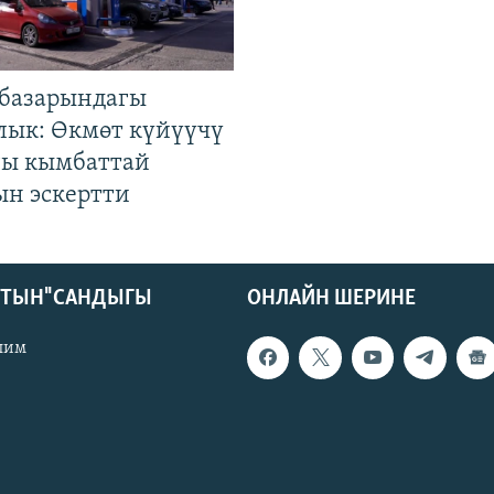
базарындагы
лык: Өкмөт күйүүчү
гы кымбаттай
ын эскертти
КТЫН" САНДЫГЫ
ОНЛАЙН ШЕРИНЕ
лим