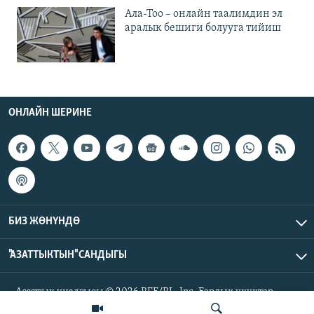
Ала-Тоо – онлайн таалимдин эл
аралык бешиги болууга тийиш
ОНЛАЙН ШЕРИНЕ
БИЗ ЖӨНҮНДӨ
"АЗАТТЫКТЫН" САНДЫГЫ
Азаттык үналгысы © 2026 RFE/RL, Inc. Бардык укуктар
корголгон.