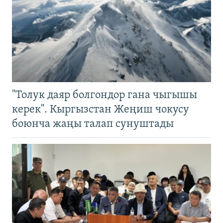
"Толук даяр болгондор гана чыгышы
керек". Кыргызстан Жеңиш чокусу
боюнча жаңы талап сунуштады