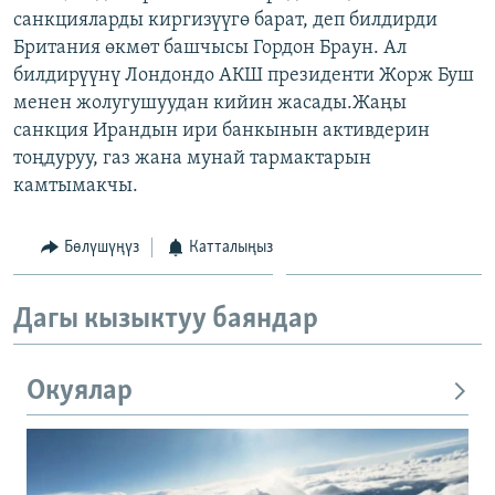
санкцияларды киргизүүгө барат, деп билдирди
ОНЛАЙН ШЕРИНЕ
ЭЖЕ-СИҢДИЛЕР
Британия өкмөт башчысы Гордон Браун. Ал
АЗАТТЫК+
билдирүүнү Лондондо АКШ президенти Жорж Буш
ЫҢГАЙСЫЗ СУРООЛОР
менен жолугушуудан кийин жасады.Жаңы
санкция Ирандын ири банкынын активдерин
тоңдуруу, газ жана мунай тармактарын
ЭЕ/АРнун бардык сайттары
камтымакчы.
Бөлүшүңүз
Катталыңыз
Дагы кызыктуу баяндар
Окуялар