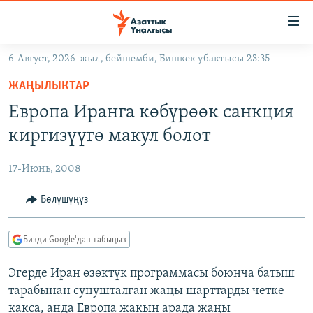
Линктер
Мазмунга
өтүңүз
6-Август, 2026-жыл, бейшемби, Бишкек убактысы 23:35
Навигацияга
ЖАҢЫЛЫКТАР
өтүңүз
ЖАҢЫЛЫКТАР
КЫРГЫЗСТАН
Издөөгө
Европа Иранга көбүрөөк санкция
салыңыз
ДҮЙНӨ
КЫРГЫЗСТАН
киргизүүгө макул болот
УКРАИНА
САЯСАТ
ДҮЙНӨ
17-Июнь, 2008
АТАЙЫН ИЛИКТӨӨ
ЭКОНОМИКА
БОРБОР АЗИЯ
ТВ ПРОГРАММАЛАР
Бөлүшүңүз
МАДАНИЯТ
ПОДКАСТ
БҮГҮН АЗАТТЫКТА
Бизди Google'дан табыңыз
ӨЗГӨЧӨ ПИКИР
ЭКСПЕРТТЕР ТАЛДАЙТ
Эгерде Иран өзөктүк программасы боюнча батыш
БИЗ ЖАНА ДҮЙНӨ
Русский
тарабынан сунушталган жаңы шарттарды четке
ДАНИСТЕ
какса, анда Европа жакын арада жаңы