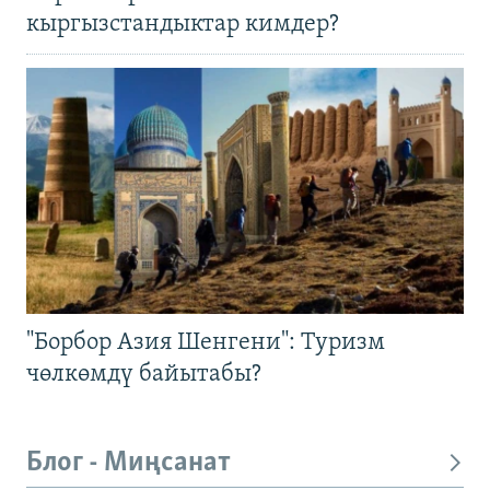
кыргызстандыктар кимдер?
"Борбор Азия Шенгени": Туризм
чөлкөмдү байытабы?
Блог - Миңсанат