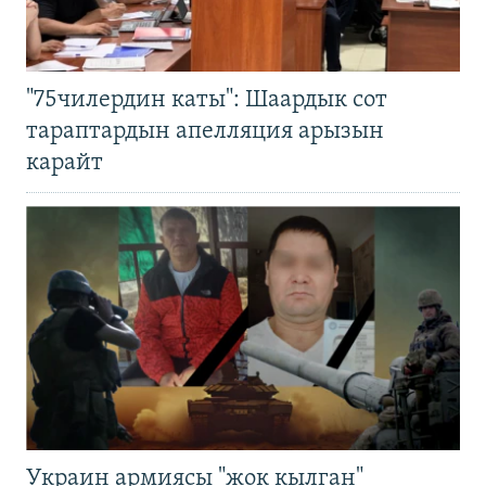
"75чилердин каты": Шаардык сот
тараптардын апелляция арызын
карайт
Украин армиясы "жок кылган"