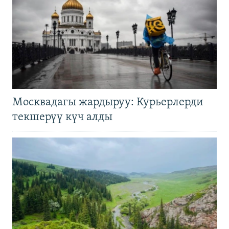
Москвадагы жардыруу: Курьерлерди
текшерүү күч алды