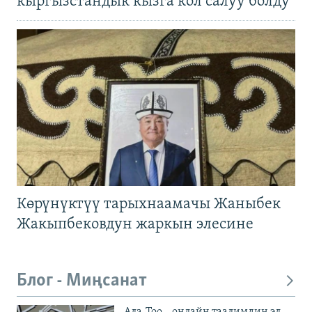
кыргызстандык кызга кол салуу болду
Көрүнүктүү тарыхнаамачы Жаныбек
Жакыпбековдун жаркын элесине
Блог - Миңсанат
Ала-Тоо – онлайн таалимдин эл