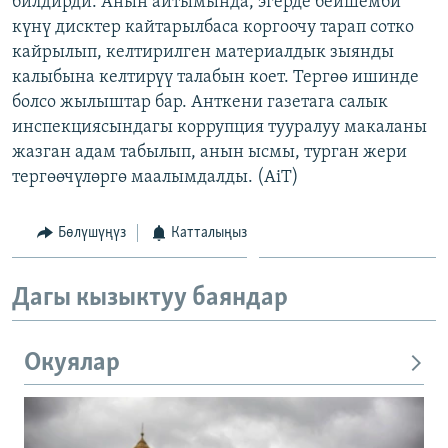
билдирди. Анын айтымында, эгерде бейшемби
ОНЛАЙН ШЕРИНЕ
ЭЖЕ-СИҢДИЛЕР
күнү дисктер кайтарылбаса коргоочу тарап сотко
кайрылып, келтирилген материалдык зыянды
АЗАТТЫК+
калыбына келтирүү талабын коет. Тергөө ишинде
ЫҢГАЙСЫЗ СУРООЛОР
болсо жылыштар бар. Анткени газетага салык
инспекциясындагы коррупция тууралуу макаланы
жазган адам табылып, анын ысмы, турган жери
ЭЕ/АРнун бардык сайттары
тергөөчүлөргө маалымдалды. (AiT)
Бөлүшүңүз
Катталыңыз
Дагы кызыктуу баяндар
Окуялар