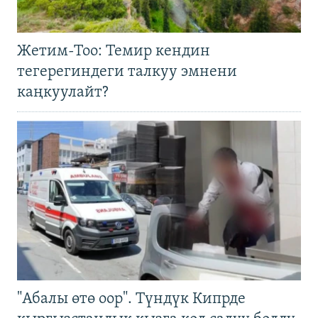
Жетим-Тоо: Темир кендин
тегерегиндеги талкуу эмнени
каңкуулайт?
"Абалы өтө оор". Түндүк Кипрде