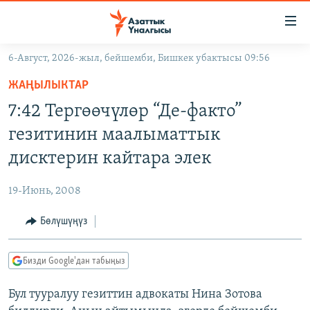
Линктер
Мазмунга
өтүңүз
6-Август, 2026-жыл, бейшемби, Бишкек убактысы 09:56
Навигацияга
ЖАҢЫЛЫКТАР
өтүңүз
ЖАҢЫЛЫКТАР
КЫРГЫЗСТАН
Издөөгө
7:42 Тергөөчүлөр “Де-факто”
салыңыз
ДҮЙНӨ
КЫРГЫЗСТАН
гезитинин маалыматтык
УКРАИНА
САЯСАТ
ДҮЙНӨ
дисктерин кайтара элек
АТАЙЫН ИЛИКТӨӨ
ЭКОНОМИКА
БОРБОР АЗИЯ
19-Июнь, 2008
ТВ ПРОГРАММАЛАР
МАДАНИЯТ
Бөлүшүңүз
ПОДКАСТ
БҮГҮН АЗАТТЫКТА
ӨЗГӨЧӨ ПИКИР
ЭКСПЕРТТЕР ТАЛДАЙТ
Бизди Google'дан табыңыз
БИЗ ЖАНА ДҮЙНӨ
Русский
Бул тууралуу гезиттин адвокаты Нина Зотова
ДАНИСТЕ