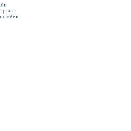
айн
 аралык
га тийиш