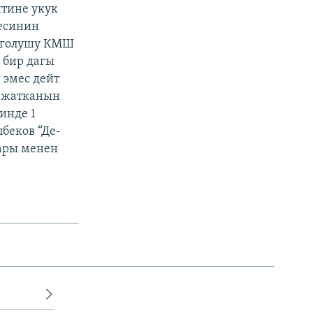
тине укук
есинин
озголушу КМШ
 бир дагы
 эмес дейт
п жатканын
инде 1
беков “Де-
дары менен