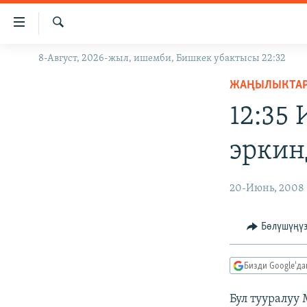
Линктер
Мазмунга
өтүңүз
Издөө
8-Август, 2026-жыл, ишемби, Бишкек убактысы 22:32
ЖАҢЫЛЫКТАР
Навигацияга
өтүңүз
ЖАҢЫЛЫКТА
КЫРГЫЗСТАН
Издөөгө
12:35
ДҮЙНӨ
КЫРГЫЗСТАН
салыңыз
УКРАИНА
САЯСАТ
ДҮЙНӨ
эркин
АТАЙЫН ИЛИКТӨӨ
ЭКОНОМИКА
БОРБОР АЗИЯ
ТВ ПРОГРАММАЛАР
МАДАНИЯТ
20-Июнь, 2008
ПОДКАСТ
БҮГҮН АЗАТТЫКТА
Бөлүшүңү
ӨЗГӨЧӨ ПИКИР
ЭКСПЕРТТЕР ТАЛДАЙТ
БИЗ ЖАНА ДҮЙНӨ
Бизди Google'д
ДАНИСТЕ
Бул тууралуу