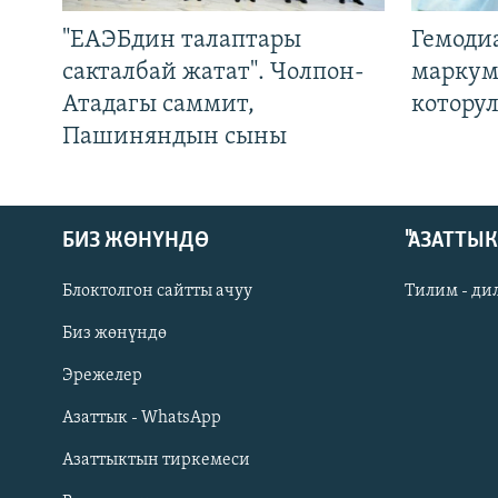
"ЕАЭБдин талаптары
Гемоди
сакталбай жатат". Чолпон-
маркум
Атадагы саммит,
котору
Пашиняндын сыны
БИЗ ЖӨНҮНДӨ
"АЗАТТЫ
Блоктолгон сайтты ачуу
Тилим - ди
Биз жөнүндө
Русский
Эрежелер
Азаттык - WhatsApp
ОНЛАЙН ШЕРИНЕ
Азаттыктын тиркемеси