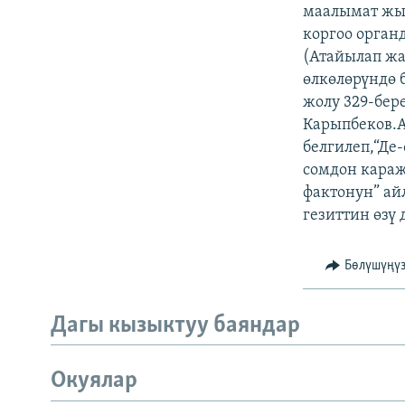
ЭЖЕ-СИҢДИЛЕР
маалымат жы
коргоо орга
АЗАТТЫК+
(Атайылап ж
ЫҢГАЙСЫЗ СУРООЛОР
өлкөлөрүндө 
жолу 329-бер
Карыпбеков.А
белгилеп,“Де
сомдон караж
фактонун” ай
гезиттин өзү 
Бөлүшүңү
Дагы кызыктуу баяндар
Окуялар