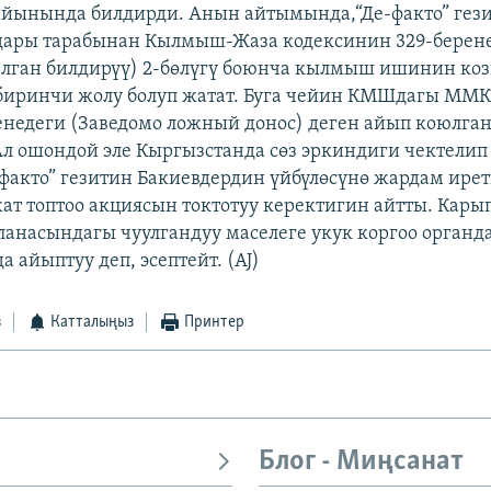
йынында билдирди. Анын айтымында,“Де-факто” гези
ндары тарабынан Кылмыш-Жаза кодексинин 329-берен
алган билдирүү) 2-бөлүгү боюнча кылмыш ишинин к
биринчи жолу болуп жатат. Буга чейин КМШдагы ММК
енедеги (Заведомо ложный донос) деген айып коюлган
л ошондой эле Кыргызстанда сөз эркиндиги чектели
-факто” гезитин Бакиевдердин үйбүлөсүнө жардам ирет
ат топтоо акциясын токтотуу керектигин айтты. Карып
ланасындагы чуулгандуу маселеге укук коргоо орган
да айыптуу деп, эсептейт. (AJ)
з
Катталыңыз
Принтер
Блог - Миңсанат