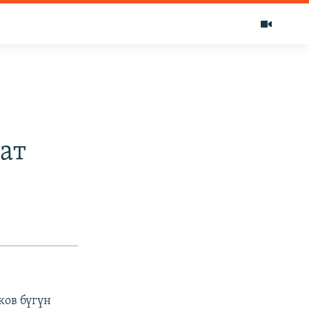
ат
ков бүгүн