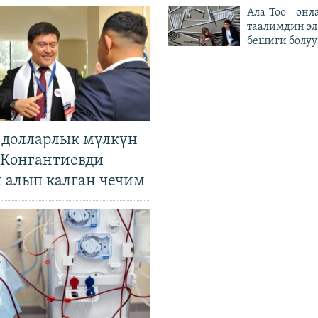
Ала-Тоо – онл
таалимдин эл
бешиги болуу
н долларлык мүлкүн
. Конгантиевди
н алып калган чечим