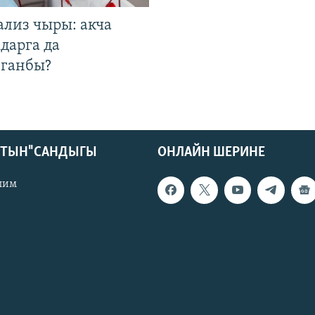
ализ чыры: акча
дарга да
лганбы?
КТЫН" САНДЫГЫ
ОНЛАЙН ШЕРИНЕ
лим