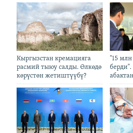
Кыргызстан кремацияга
"15 мл
расмий тыюу салды. Өлкөдө
берди"
көрүстөн жетиштүүбү?
абакта