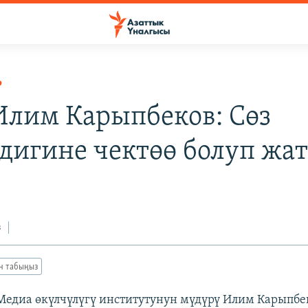
Р
 Илим Карыпбеков: Сөз
дигине чектөө болуп жат
з
ан табыңыз
 Медиа өкүлчүлүгү институтунун мүдүрү Илим Карыпбе