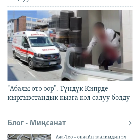
"Абалы өтө оор". Түндүк Кипрде
кыргызстандык кызга кол салуу болду
Блог - Миңсанат
Ала-Тоо – онлайн таалимдин эл