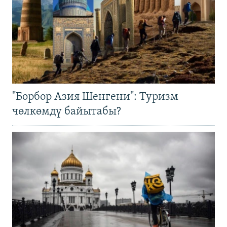
"Борбор Азия Шенгени": Туризм
чөлкөмдү байытабы?