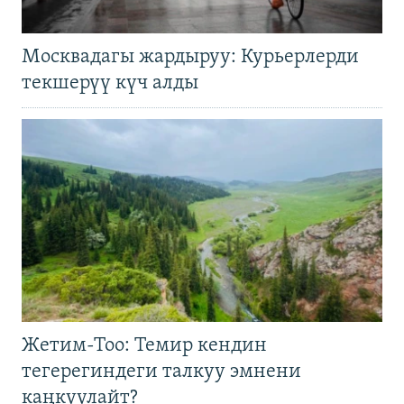
Москвадагы жардыруу: Курьерлерди
текшерүү күч алды
Жетим-Тоо: Темир кендин
тегерегиндеги талкуу эмнени
каңкуулайт?