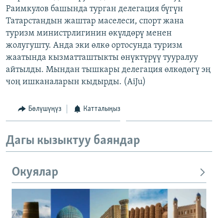
Раимкулов башында турган делегация бүгүн
ОНЛАЙН ШЕРИНЕ
ЭЖЕ-СИҢДИЛЕР
Татарстандын жаштар маселеси, спорт жана
АЗАТТЫК+
туризм министрлигинин өкүлдөрү менен
ЫҢГАЙСЫЗ СУРООЛОР
жолугушту. Анда эки өлкө ортосунда туризм
жаатында кызматташтыкты өнүктүрүү тууралуу
айтылды. Мындан тышкары делегация өлкөдөгү эң
ЭЕ/АРнун бардык сайттары
чоң ишканаларын кыдырды. (AiJu)
Бөлүшүңүз
Катталыңыз
Дагы кызыктуу баяндар
Окуялар