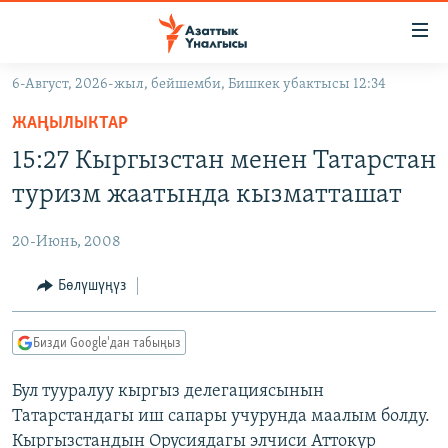
Линктер
Мазмунга
өтүңүз
6-Август, 2026-жыл, бейшемби, Бишкек убактысы 12:34
Навигацияга
ЖАҢЫЛЫКТАР
өтүңүз
ЖАҢЫЛЫКТАР
КЫРГЫЗСТАН
Издөөгө
15:27 Кыргызстан менен Татарстан
салыңыз
ДҮЙНӨ
КЫРГЫЗСТАН
туризм жаатында кызматташат
УКРАИНА
САЯСАТ
ДҮЙНӨ
20-Июнь, 2008
АТАЙЫН ИЛИКТӨӨ
ЭКОНОМИКА
БОРБОР АЗИЯ
ТВ ПРОГРАММАЛАР
Бөлүшүңүз
МАДАНИЯТ
ПОДКАСТ
БҮГҮН АЗАТТЫКТА
Бизди Google'дан табыңыз
ӨЗГӨЧӨ ПИКИР
ЭКСПЕРТТЕР ТАЛДАЙТ
Бул тууралуу кыргыз делегациясынын
БИЗ ЖАНА ДҮЙНӨ
Русский
Татарстандагы иш сапары учурунда маалым болду.
ДАНИСТЕ
Кыргызстандын Орусиядагы элчиси Аттокур