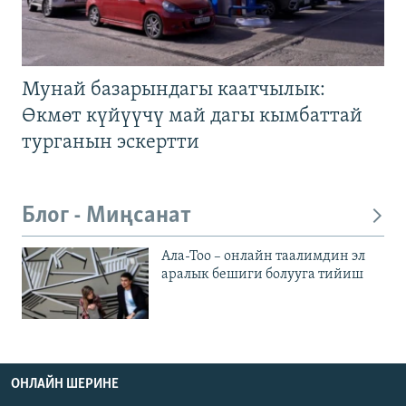
Мунай базарындагы каатчылык:
Өкмөт күйүүчү май дагы кымбаттай
турганын эскертти
Блог - Миңсанат
Ала-Тоо – онлайн таалимдин эл
аралык бешиги болууга тийиш
ОНЛАЙН ШЕРИНЕ