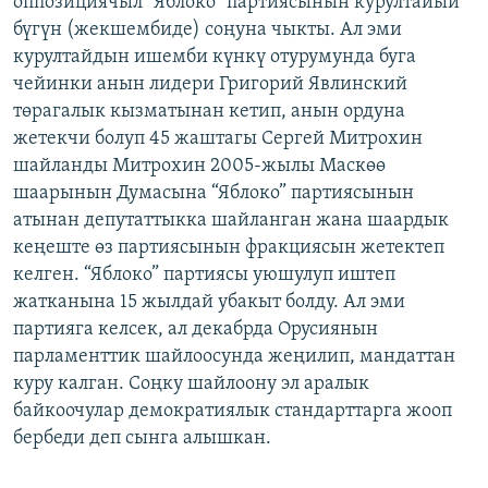
оппозициячыл “Яблоко” партиясынын курултайыи
ОНЛАЙН ШЕРИНЕ
ЭЖЕ-СИҢДИЛЕР
бүгүн (жекшембиде) соңуна чыкты. Ал эми
курултайдын ишемби күнкү отурумунда буга
АЗАТТЫК+
чейинки анын лидери Григорий Явлинский
ЫҢГАЙСЫЗ СУРООЛОР
төрагалык кызматынан кетип, анын ордуна
жетекчи болуп 45 жаштагы Сергей Митрохин
шайланды Митрохин 2005-жылы Маскөө
ЭЕ/АРнун бардык сайттары
шаарынын Думасына “Яблоко” партиясынын
атынан депутаттыкка шайланган жана шаардык
кеңеште өз партиясынын фракциясын жетектеп
келген. “Яблоко” партиясы уюшулуп иштеп
жатканына 15 жылдай убакыт болду. Ал эми
партияга келсек, ал декабрда Орусиянын
парламенттик шайлоосунда жеңилип, мандаттан
куру калган. Соңку шайлоону эл аралык
байкоочулар демократиялык стандарттарга жооп
бербеди деп сынга алышкан.