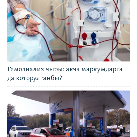
Гемодиализ чыры: акча маркумдарга
да которулганбы?