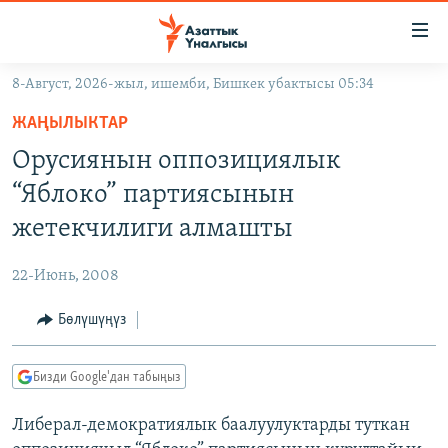
Линктер
Мазмунга
өтүңүз
8-Август, 2026-жыл, ишемби, Бишкек убактысы 05:34
Навигацияга
ЖАҢЫЛЫКТАР
өтүңүз
ЖАҢЫЛЫКТАР
КЫРГЫЗСТАН
Издөөгө
Орусиянын оппозициялык
салыңыз
ДҮЙНӨ
КЫРГЫЗСТАН
“Яблоко” партиясынын
УКРАИНА
САЯСАТ
ДҮЙНӨ
жетекчилиги алмашты
АТАЙЫН ИЛИКТӨӨ
ЭКОНОМИКА
БОРБОР АЗИЯ
22-Июнь, 2008
ТВ ПРОГРАММАЛАР
МАДАНИЯТ
Бөлүшүңүз
ПОДКАСТ
БҮГҮН АЗАТТЫКТА
ӨЗГӨЧӨ ПИКИР
ЭКСПЕРТТЕР ТАЛДАЙТ
Бизди Google'дан табыңыз
БИЗ ЖАНА ДҮЙНӨ
Русский
Либерал-демократиялык баалуулуктарды туткан
ДАНИСТЕ