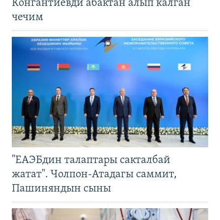
Конгантиевди абактан алып калган
чечим
"ЕАЭБдин талаптары сакталбай
жатат". Чолпон-Атадагы саммит,
Пашиняндын сыны