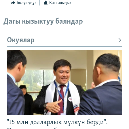
Бөлүшүңүз
Катталыңыз
Дагы кызыктуу баяндар
Окуялар
"15 млн долларлык мүлкүн берди".