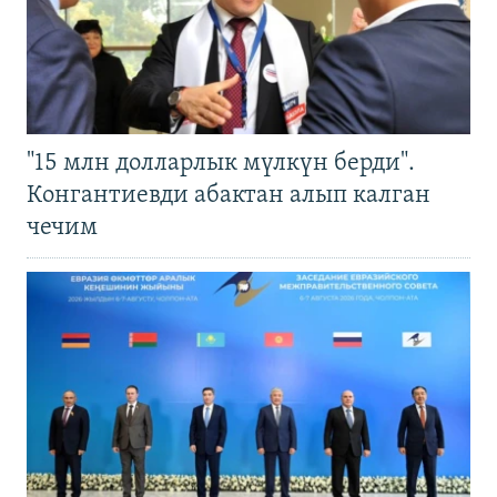
"15 млн долларлык мүлкүн берди".
Конгантиевди абактан алып калган
чечим