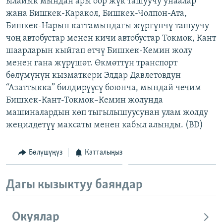
ылайык мындан ары оор жүк ташуучу унаалар
ОНЛАЙН ШЕРИНЕ
ЭЖЕ-СИҢДИЛЕР
жана Бишкек-Каракол, Бишкек-Чолпон-Ата,
Бишкек-Нарын каттамындагы жүргүнчү ташуучу
АЗАТТЫК+
чоң автобустар менен кичи автобустар Токмок, Кант
ЫҢГАЙСЫЗ СУРООЛОР
шаарларын кыйгап өтчү Бишкек-Кемин жолу
менен гана жүрүшөт. Өкмөттүн транспорт
бөлүмүнүн кызматкери Элдар Давлетовдун
ЭЕ/АРнун бардык сайттары
“Азаттыкка” билдирүүсү боюнча, мындай чечим
Бишкек-Кант-Токмок–Кемин жолунда
машиналардын көп тыгылышуусунан улам жолду
жеңилдетүү максаты менен кабыл алынды. (BD)
Бөлүшүңүз
Катталыңыз
Дагы кызыктуу баяндар
Окуялар