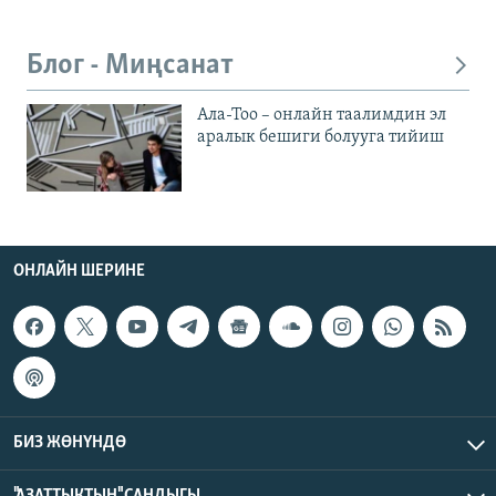
Блог - Миңсанат
Ала-Тоо – онлайн таалимдин эл
аралык бешиги болууга тийиш
ОНЛАЙН ШЕРИНЕ
БИЗ ЖӨНҮНДӨ