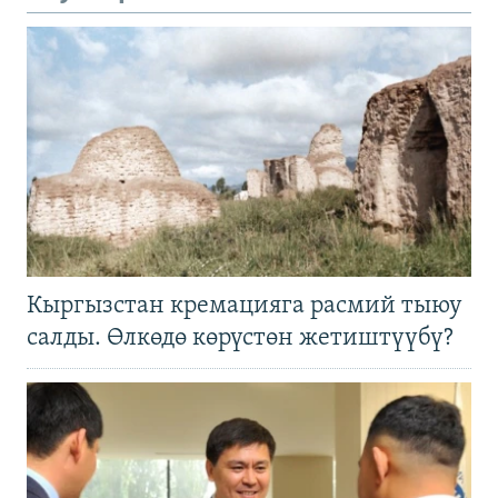
Кыргызстан кремацияга расмий тыюу
салды. Өлкөдө көрүстөн жетиштүүбү?