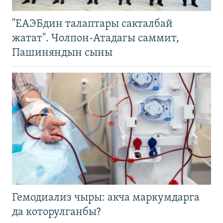
"ЕАЭБдин талаптары сакталбай
жатат". Чолпон-Атадагы саммит,
Пашиняндын сыны
Гемодиализ чыры: акча маркумдарга
да которулганбы?