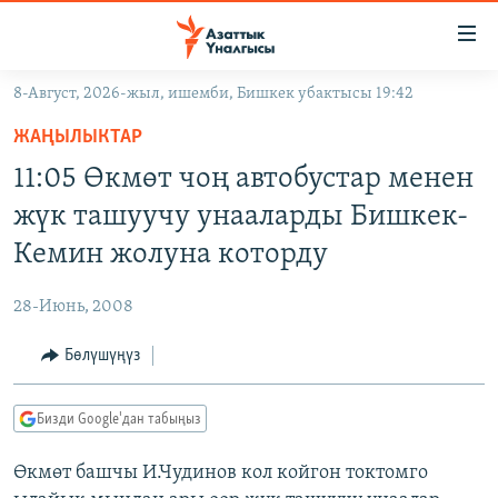
Линктер
Мазмунга
өтүңүз
8-Август, 2026-жыл, ишемби, Бишкек убактысы 19:42
Навигацияга
ЖАҢЫЛЫКТАР
өтүңүз
ЖАҢЫЛЫКТАР
КЫРГЫЗСТАН
Издөөгө
11:05 Өкмөт чоң автобустар менен
салыңыз
ДҮЙНӨ
КЫРГЫЗСТАН
жүк ташуучу унааларды Бишкек-
УКРАИНА
САЯСАТ
ДҮЙНӨ
Кемин жолуна которду
АТАЙЫН ИЛИКТӨӨ
ЭКОНОМИКА
БОРБОР АЗИЯ
28-Июнь, 2008
ТВ ПРОГРАММАЛАР
МАДАНИЯТ
Бөлүшүңүз
ПОДКАСТ
БҮГҮН АЗАТТЫКТА
ӨЗГӨЧӨ ПИКИР
ЭКСПЕРТТЕР ТАЛДАЙТ
Бизди Google'дан табыңыз
БИЗ ЖАНА ДҮЙНӨ
Русский
Өкмөт башчы И.Чудинов кол койгон токтомго
ДАНИСТЕ