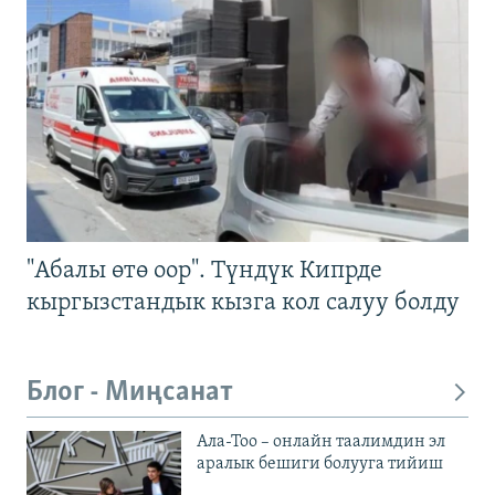
"Абалы өтө оор". Түндүк Кипрде
кыргызстандык кызга кол салуу болду
Блог - Миңсанат
Ала-Тоо – онлайн таалимдин эл
аралык бешиги болууга тийиш