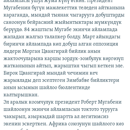
айлампасы ушул жума күнү өткөн. Президент
ОНЛАЙН ШЕРИНЕ
ЭЖЕ-СИҢДИЛЕР
Мугабенин бүгүн мамлекеттик теледен айтканына
караганда, мындай тыянак чыгарууга добуштарды
АЗАТТЫК+
саноонун бейрасмий жыйынтыктары мүмкүндүк
ЫҢГАЙСЫЗ СУРООЛОР
берүүдө. 84 жаштагы Мугабе экинчи айлампада
жападан жалгыз талапкер болду. Март айындагы
биринчи айлампада көп добуш алган оппозиция
ЭЕ/АРнун бардык сайттары
лидери Морган Цвангирай бийлик анын
жактоочуларына каршы зордук-зомбулук көргөзүп
жатканынын айтып, жарыштан чыгып кеткен эле.
Бирок Цвангирай мындай чечимин кеч
жарыялады деп эсептеген Зимбабве бийликтери
анын ысымын шайлоо бюллентинде
калтырышкан.
Эл аралык коомчулук президент Роберт Мугабени
шайлоонун экинчи айлампасын токтото турууга
чакырып, азыркыдай шартта ал легитимсиз
экенин эскерткен. Африка союзунун шайлоого көз