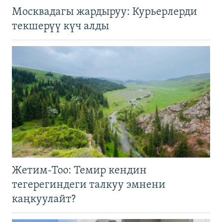
Москвадагы жардыруу: Курьерлерди
текшерүү күч алды
Жетим-Тоо: Темир кендин
тегерегиндеги талкуу эмнени
каңкуулайт?