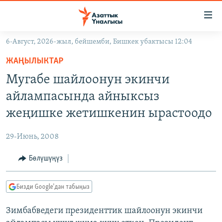
Линктер
Мазмунга
өтүңүз
6-Август, 2026-жыл, бейшемби, Бишкек убактысы 12:04
Навигацияга
ЖАҢЫЛЫКТАР
өтүңүз
ЖАҢЫЛЫКТАР
КЫРГЫЗСТАН
Издөөгө
Мугабе шайлоонун экинчи
салыңыз
ДҮЙНӨ
КЫРГЫЗСТАН
айлампасында айныксыз
УКРАИНА
САЯСАТ
ДҮЙНӨ
жеңишке жетишкенин ырастоодо
АТАЙЫН ИЛИКТӨӨ
ЭКОНОМИКА
БОРБОР АЗИЯ
29-Июнь, 2008
ТВ ПРОГРАММАЛАР
МАДАНИЯТ
Бөлүшүңүз
ПОДКАСТ
БҮГҮН АЗАТТЫКТА
ӨЗГӨЧӨ ПИКИР
ЭКСПЕРТТЕР ТАЛДАЙТ
Бизди Google'дан табыңыз
БИЗ ЖАНА ДҮЙНӨ
Русский
Зимбабведеги президенттик шайлоонун экинчи
ДАНИСТЕ