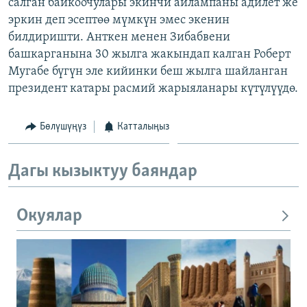
салган байкоочулары экинчи айлампаны адилет же
эркин деп эсептөө мүмкүн эмес экенин
билдиришти. Анткен менен Зибабвени
башкарганына 30 жылга жакындап калган Роберт
Мугабе бүгүн эле кийинки беш жылга шайланган
президент катары расмий жарыяланары күтүлүүдө.
Бөлүшүңүз
Катталыңыз
Дагы кызыктуу баяндар
Окуялар