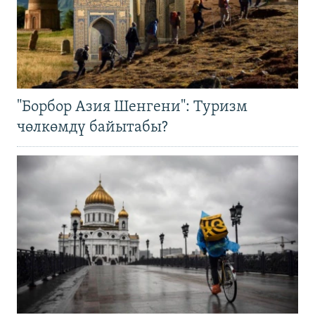
"Борбор Азия Шенгени": Туризм
чөлкөмдү байытабы?