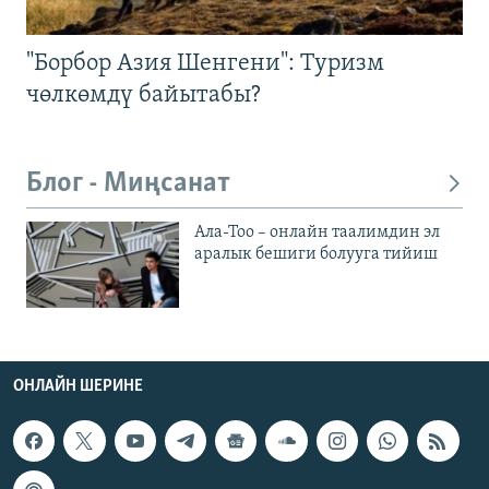
"Борбор Азия Шенгени": Туризм
чөлкөмдү байытабы?
Блог - Миңсанат
Ала-Тоо – онлайн таалимдин эл
аралык бешиги болууга тийиш
ОНЛАЙН ШЕРИНЕ