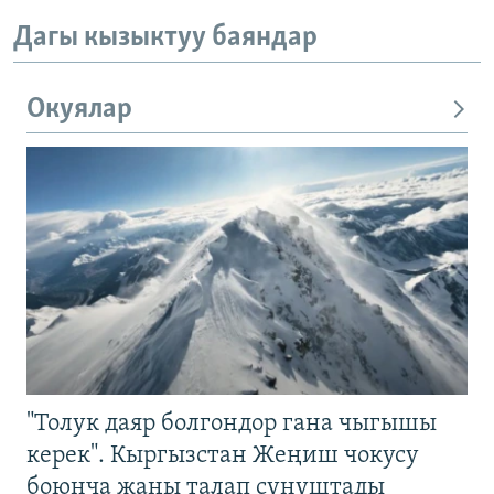
Дагы кызыктуу баяндар
Окуялар
"Толук даяр болгондор гана чыгышы
керек". Кыргызстан Жеңиш чокусу
боюнча жаңы талап сунуштады