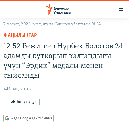
Линктер
Мазмунга
өтүңүз
7-Август, 2026-жыл, жума, Бишкек убактысы 01:32
Навигацияга
ЖАҢЫЛЫКТАР
өтүңүз
ЖАҢЫЛЫКТАР
КЫРГЫЗСТАН
Издөөгө
12:52 Режиссер Нурбек Болотов 24
салыңыз
ДҮЙНӨ
КЫРГЫЗСТАН
адамды куткарып калгандыгы
УКРАИНА
САЯСАТ
ДҮЙНӨ
үчүн “Эрдик” медалы менен
АТАЙЫН ИЛИКТӨӨ
ЭКОНОМИКА
БОРБОР АЗИЯ
сыйланды
ТВ ПРОГРАММАЛАР
МАДАНИЯТ
1-Июль, 2008
ПОДКАСТ
БҮГҮН АЗАТТЫКТА
Бөлүшүңүз
ӨЗГӨЧӨ ПИКИР
ЭКСПЕРТТЕР ТАЛДАЙТ
БИЗ ЖАНА ДҮЙНӨ
Русский
Бизди Google'дан табыңыз
ДАНИСТЕ