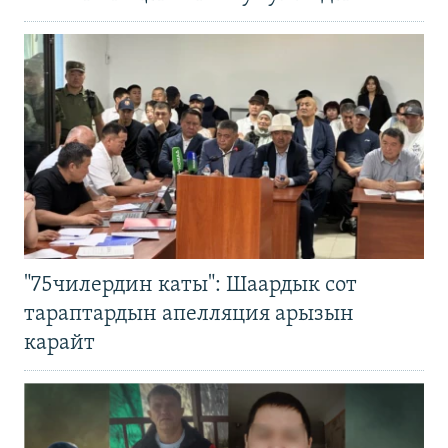
"75чилердин каты": Шаардык сот
тараптардын апелляция арызын
карайт