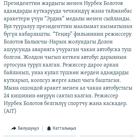
Президенттин жардыгы менен Нурбек Болотов
ОНЛАЙН ШЕРИНЕ
ЭЖЕ-СИҢДИЛЕР
адамдарды куткарууда чечкиндүү жана тайманбас
АЗАТТЫК+
аракетери үчүн “Эрдик” медалы менен сыйланды.
Бул тууралуу президенттин маалымат кызматынан
ЫҢГАЙСЫЗ СУРООЛОР
бүгүн кабарлашты. “Теңир” фильминин режиссеру
Болотов Балыкчы-Нарын жолундагы Долон
ЭЕ/АРнун бардык сайттары
ашуусунда аварияга учураган чакан автобуска туш
болгон. Жолдон чыгып кеткен автобус дарыянын
ортосуна туруп калган. Режиссер дароо аркан
байланып, унаа кулап түшкөн жерден адамдарды
куткарып, коопсуз жерге алып чыга баштаган.
Мына ошондой аракет менен ал чакан автобустагы
24 кишинин өмүрүн сактап калган. Режиссер
Нурбек Болотов белгилүү спортчу жана каскадер.
(AiT)
Бөлүшүңүз
Катталыңыз