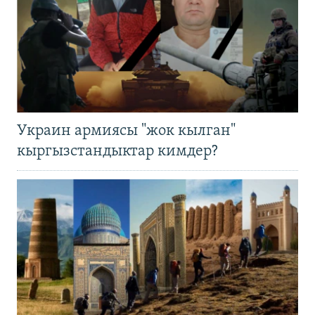
Украин армиясы "жок кылган"
кыргызстандыктар кимдер?