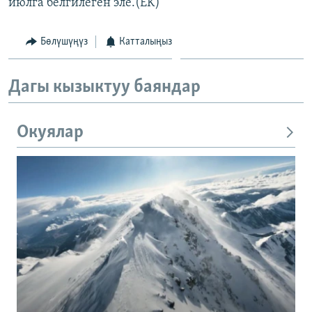
июлга белгилеген эле.(EK)
Бөлүшүңүз
Катталыңыз
Дагы кызыктуу баяндар
Окуялар