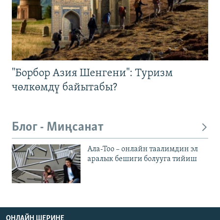
"Борбор Азия Шенгени": Туризм
чөлкөмдү байытабы?
Блог - Миңсанат
Ала-Тоо – онлайн таалимдин эл
аралык бешиги болууга тийиш
ОНЛАЙН ШЕРИНЕ