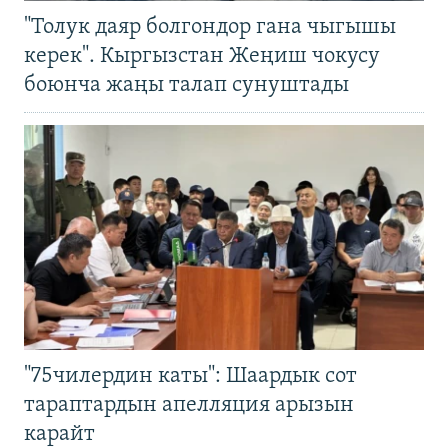
"Толук даяр болгондор гана чыгышы
керек". Кыргызстан Жеңиш чокусу
боюнча жаңы талап сунуштады
"75чилердин каты": Шаардык сот
тараптардын апелляция арызын
карайт