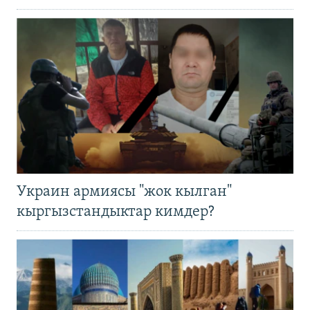
Украин армиясы "жок кылган"
кыргызстандыктар кимдер?