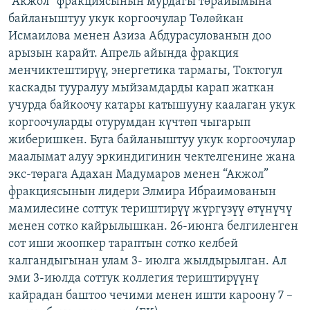
“Акжол” фракциясынын мурдагы төрайымына
ОНЛАЙН ШЕРИНЕ
ЭЖЕ-СИҢДИЛЕР
байланыштуу укук коргоочулар Төлөйкан
Исмаилова менен Азиза Абдурасулованын доо
АЗАТТЫК+
арызын карайт. Апрель айында фракция
ЫҢГАЙСЫЗ СУРООЛОР
менчиктештирүү, энергетика тармагы, Токтогул
каскады тууралуу мыйзамдарды карап жаткан
учурда байкоочу катары катышууну каалаган укук
ЭЕ/АРнун бардык сайттары
коргоочуларды отурумдан күчтөп чыгарып
жиберишкен. Буга байланыштуу укук коргоочулар
маалымат алуу эркиндигинин чектелгенине жана
экс-төрага Адахан Мадумаров менен “Акжол”
фракциясынын лидери Элмира Ибраимованын
мамилесине соттук териштирүү жүргүзүү өтүнүчү
менен сотко кайрылышкан. 26-июнга белгиленген
сот иши жоопкер тараптын сотко келбей
калгандыгынан улам 3- июлга жылдырылган. Ал
эми 3-июлда соттук коллегия териштирүүнү
кайрадан баштоо чечими менен ишти кароону 7 –