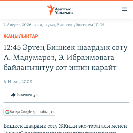
Линктер
Мазмунга
өтүңүз
7-Август, 2026-жыл, жума, Бишкек убактысы 10:34
Навигацияга
ЖАҢЫЛЫКТАР
өтүңүз
ЖАҢЫЛЫКТАР
КЫРГЫЗСТАН
Издөөгө
12:45 Эртең Бишкек шаардык соту
салыңыз
ДҮЙНӨ
КЫРГЫЗСТАН
А. Мадумаров, Э. Ибраимовага
УКРАИНА
САЯСАТ
ДҮЙНӨ
байланыштуу сот ишин карайт
АТАЙЫН ИЛИКТӨӨ
ЭКОНОМИКА
БОРБОР АЗИЯ
6-Июль, 2008
ТВ ПРОГРАММАЛАР
МАДАНИЯТ
Бөлүшүңүз
ПОДКАСТ
БҮГҮН АЗАТТЫКТА
ӨЗГӨЧӨ ПИКИР
ЭКСПЕРТТЕР ТАЛДАЙТ
Бизди Google'дан табыңыз
БИЗ ЖАНА ДҮЙНӨ
Русский
Бишкек шаардык соту ЖКнын экс-төрагасы менен
ДАНИСТЕ