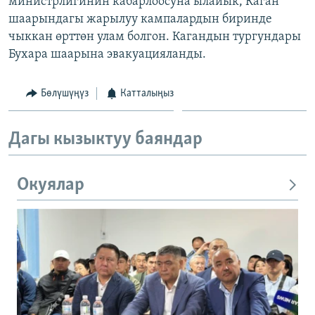
министрлигинин кабарлоосуна ылайык, Каган
ОНЛАЙН ШЕРИНЕ
ЭЖЕ-СИҢДИЛЕР
шаарындагы жарылуу кампалардын биринде
чыккан өрттөн улам болгон. Кагандын тургундары
АЗАТТЫК+
Бухара шаарына эвакуацияланды.
ЫҢГАЙСЫЗ СУРООЛОР
Бөлүшүңүз
Катталыңыз
ЭЕ/АРнун бардык сайттары
Дагы кызыктуу баяндар
Окуялар