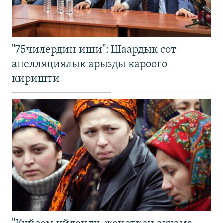
"75чилердин иши": Шаардык сот
апелляциялык арызды кароого
киришти