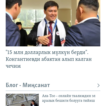
"15 млн долларлык мүлкүн берди".
Конгантиевди абактан алып калган
чечим
Блог - Миңсанат
Ала-Тоо – онлайн таалимдин эл
аралык бешиги болууга тийиш