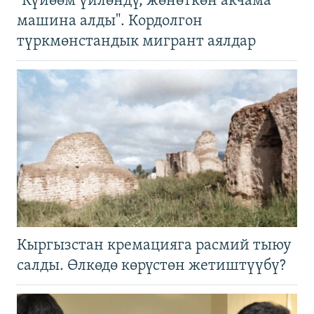
"Күйөөм үйлөндү, жөнөткөн акчама
машина алды". Кордолгон
түркмөнстандык мигрант аялдар
Кыргызстан кремацияга расмий тыюу
салды. Өлкөдө көрүстөн жетиштүүбү?