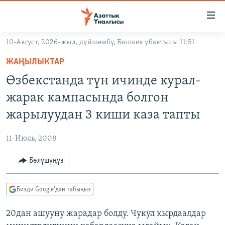
Линктер
Мазмунга
өтүңүз
10-Август, 2026-жыл, дүйшөмбү, Бишкек убактысы 11:51
Навигацияга
ЖАҢЫЛЫКТАР
өтүңүз
ЖАҢЫЛЫКТАР
КЫРГЫЗСТАН
Издөөгө
Өзбекстанда түн ичинде курал-
салыңыз
ДҮЙНӨ
КЫРГЫЗСТАН
жарак кампасында болгон
УКРАИНА
САЯСАТ
ДҮЙНӨ
жарылуудан 3 киши каза тапты
АТАЙЫН ИЛИКТӨӨ
ЭКОНОМИКА
БОРБОР АЗИЯ
11-Июль, 2008
ТВ ПРОГРАММАЛАР
МАДАНИЯТ
Бөлүшүңүз
ПОДКАСТ
БҮГҮН АЗАТТЫКТА
ӨЗГӨЧӨ ПИКИР
ЭКСПЕРТТЕР ТАЛДАЙТ
Бизди Google'дан табыңыз
БИЗ ЖАНА ДҮЙНӨ
Русский
20дан ашууну жарадар болду. Чукул кырдаалдар
ДАНИСТЕ