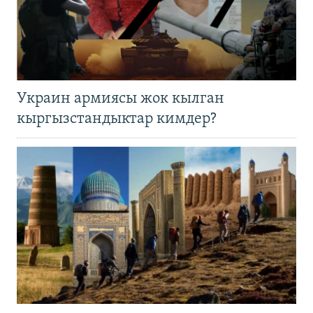
Украин армиясы жок кылган
кыргызстандыктар кимдер?