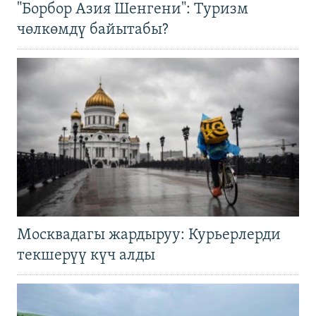
"Борбор Азия Шенгени": Туризм
чөлкөмдү байытабы?
Москвадагы жардыруу: Курьерлерди
текшерүү күч алды