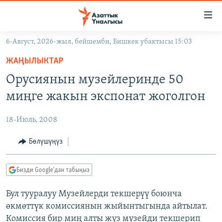
Линктер
Мазмунга
өтүңүз
6-Август, 2026-жыл, бейшемби, Бишкек убактысы 15:03
Навигацияга
ЖАҢЫЛЫКТАР
өтүңүз
ЖАҢЫЛЫКТАР
КЫРГЫЗСТАН
Издөөгө
Орусиянын музейлеринде 50
салыңыз
ДҮЙНӨ
КЫРГЫЗСТАН
миңге жакын экспонат жоголгон
УКРАИНА
САЯСАТ
ДҮЙНӨ
18-Июль, 2008
АТАЙЫН ИЛИКТӨӨ
ЭКОНОМИКА
БОРБОР АЗИЯ
ТВ ПРОГРАММАЛАР
Бөлүшүңүз
МАДАНИЯТ
ПОДКАСТ
БҮГҮН АЗАТТЫКТА
Бизди Google'дан табыңыз
ӨЗГӨЧӨ ПИКИР
ЭКСПЕРТТЕР ТАЛДАЙТ
Бул тууралуу Музейлерди текшерүү боюнча
БИЗ ЖАНА ДҮЙНӨ
Русский
өкмөттүк комиссиянын жыйынтыгында айтылат.
ДАНИСТЕ
Комиссия бир миң алты жүз музейди текшерип