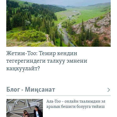
Жетим-Тоо: Темир кендин
тегерегиндеги талкуу эмнени
каңкуулайт?
Блог - Миңсанат
Ала-Тоо – онлайн таалимдин эл
аралык бешиги болууга тийиш