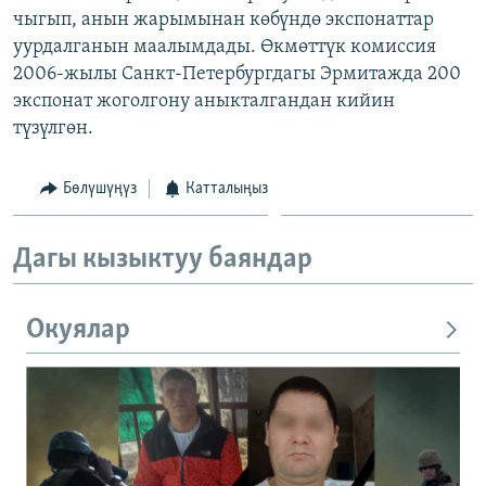
чыгып, анын жарымынан көбүндө экспонаттар
ОНЛАЙН ШЕРИНЕ
ЭЖЕ-СИҢДИЛЕР
уурдалганын маалымдады. Өкмөттүк комиссия
АЗАТТЫК+
2006-жылы Санкт-Петербургдагы Эрмитажда 200
ЫҢГАЙСЫЗ СУРООЛОР
экспонат жоголгону аныкталгандан кийин
түзүлгөн.
ЭЕ/АРнун бардык сайттары
Бөлүшүңүз
Катталыңыз
Дагы кызыктуу баяндар
Окуялар