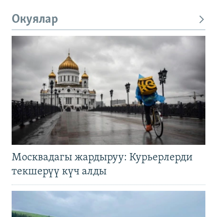
Окуялар
Москвадагы жардыруу: Курьерлерди
текшерүү күч алды