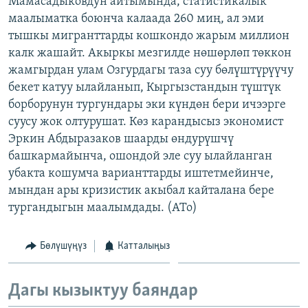
Мамасадыковдун айтымында, статистикалык
ОНЛАЙН ШЕРИНЕ
ЭЖЕ-СИҢДИЛЕР
маалыматка боюнча калаада 260 миң, ал эми
тышкы мигранттарды кошкондо жарым миллион
АЗАТТЫК+
калк жашайт. Акыркы мезгилде нөшөрлөп төккон
ЫҢГАЙСЫЗ СУРООЛОР
жамгырдан улам Озгурдагы таза суу бөлүштүрүүчу
бекет катуу ылайланып, Кыргызстандын түштүк
борборунун тургундары эки күндөн бери ичээрге
ЭЕ/АРнун бардык сайттары
суусу жок олтурушат. Көз карандысыз экономист
Эркин Абдыразаков шаарды өндурүшчү
башкармайынча, ошондой эле суу ылайланган
убакта кошумча варианттарды иштетмейинче,
мындан ары кризистик акыбал кайталана бере
тургандыгын маалымдады. (АТо)
Бөлүшүңүз
Катталыңыз
Дагы кызыктуу баяндар