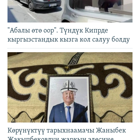
"Абалы өтө оор". Түндүк Кипрде
кыргызстандык кызга кол салуу болду
Көрүнүктүү тарыхнаамачы Жаныбек
Жакыпбековдун жаркын элесине