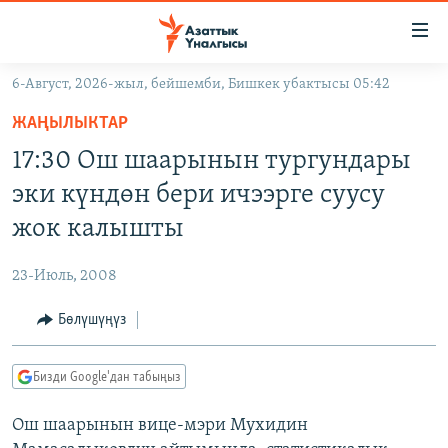
Линктер
Мазмунга
өтүңүз
6-Август, 2026-жыл, бейшемби, Бишкек убактысы 05:42
Навигацияга
ЖАҢЫЛЫКТАР
өтүңүз
ЖАҢЫЛЫКТАР
КЫРГЫЗСТАН
Издөөгө
17:30 Ош шаарынын тургундары
салыңыз
ДҮЙНӨ
КЫРГЫЗСТАН
эки күндөн бери ичээрге суусу
УКРАИНА
САЯСАТ
ДҮЙНӨ
жок калышты
АТАЙЫН ИЛИКТӨӨ
ЭКОНОМИКА
БОРБОР АЗИЯ
23-Июль, 2008
ТВ ПРОГРАММАЛАР
МАДАНИЯТ
Бөлүшүңүз
ПОДКАСТ
БҮГҮН АЗАТТЫКТА
ӨЗГӨЧӨ ПИКИР
ЭКСПЕРТТЕР ТАЛДАЙТ
Бизди Google'дан табыңыз
БИЗ ЖАНА ДҮЙНӨ
Русский
Ош шаарынын вице-мэри Мухидин
ДАНИСТЕ