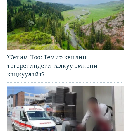
Жетим-Тоо: Темир кендин
тегерегиндеги талкуу эмнени
каңкуулайт?