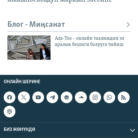
Блог - Миңсанат
Ала-Тоо – онлайн таалимдин эл
аралык бешиги болууга тийиш
ОНЛАЙН ШЕРИНЕ
БИЗ ЖӨНҮНДӨ