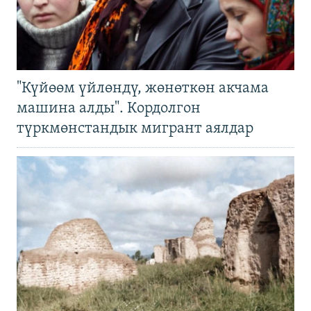
"Күйөөм үйлөндү, жөнөткөн акчама
машина алды". Кордолгон
түркмөнстандык мигрант аялдар