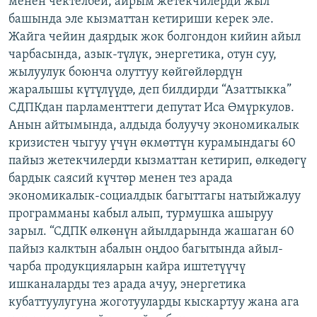
менен чектелбей, айрым жетекчилерди жыл
ОНЛАЙН ШЕРИНЕ
ЭЖЕ-СИҢДИЛЕР
башында эле кызматтан кетириши керек эле.
Жайга чейин даярдык жок болгондон кийин айыл
АЗАТТЫК+
чарбасында, азык-түлүк, энергетика, отун суу,
ЫҢГАЙСЫЗ СУРООЛОР
жылуулук боюнча олуттуу көйгөйлөрдүн
жаралышы күтүлүүдө, деп билдирди “Азаттыкка”
СДПКдан парламенттеги депутат Иса Өмүркулов.
ЭЕ/АРнун бардык сайттары
Анын айтымында, алдыда болуучу экономикалык
кризистен чыгуу үчүн өкмөттүн курамындагы 60
пайыз жетекчилерди кызматтан кетирип, өлкөдөгү
бардык саясий күчтөр менен тез арада
экономикалык-социалдык багыттагы натыйжалуу
программаны кабыл алып, турмушка ашыруу
зарыл. “СДПК өлкөнүн айылдарында жашаган 60
пайыз калктын абалын оңдоо багытында айыл-
чарба продукцияларын кайра иштетүүчү
ишканаларды тез арада ачуу, энергетика
кубаттуулугуна жоготууларды кыскартуу жана ага