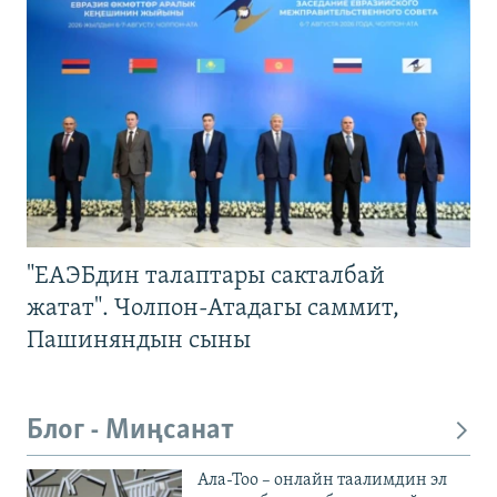
"ЕАЭБдин талаптары сакталбай
жатат". Чолпон-Атадагы саммит,
Пашиняндын сыны
Блог - Миңсанат
Ала-Тоо – онлайн таалимдин эл