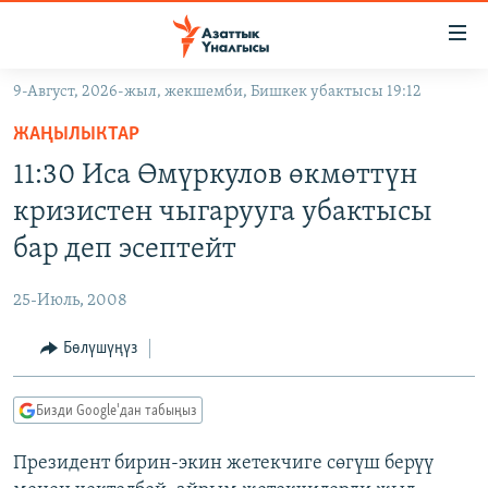
Линктер
Мазмунга
өтүңүз
9-Август, 2026-жыл, жекшемби, Бишкек убактысы 19:12
Навигацияга
ЖАҢЫЛЫКТАР
өтүңүз
ЖАҢЫЛЫКТАР
КЫРГЫЗСТАН
Издөөгө
11:30 Иса Өмүркулов өкмөттүн
салыңыз
ДҮЙНӨ
КЫРГЫЗСТАН
кризистен чыгарууга убактысы
УКРАИНА
САЯСАТ
ДҮЙНӨ
бар деп эсептейт
АТАЙЫН ИЛИКТӨӨ
ЭКОНОМИКА
БОРБОР АЗИЯ
25-Июль, 2008
ТВ ПРОГРАММАЛАР
МАДАНИЯТ
Бөлүшүңүз
ПОДКАСТ
БҮГҮН АЗАТТЫКТА
ӨЗГӨЧӨ ПИКИР
ЭКСПЕРТТЕР ТАЛДАЙТ
Бизди Google'дан табыңыз
БИЗ ЖАНА ДҮЙНӨ
Русский
Президент бирин-экин жетекчиге сөгүш берүү
ДАНИСТЕ