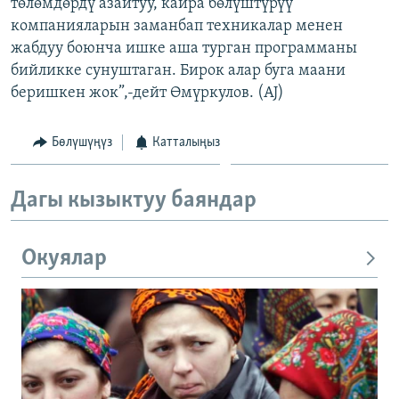
төлөмдөрдү азайтуу, кайра бөлүштүрүү
компанияларын заманбап техникалар менен
жабдуу боюнча ишке аша турган программаны
бийликке сунуштаган. Бирок алар буга маани
беришкен жок”,-дейт Өмүркулов. (AJ)
Бөлүшүңүз
Катталыңыз
Дагы кызыктуу баяндар
Окуялар