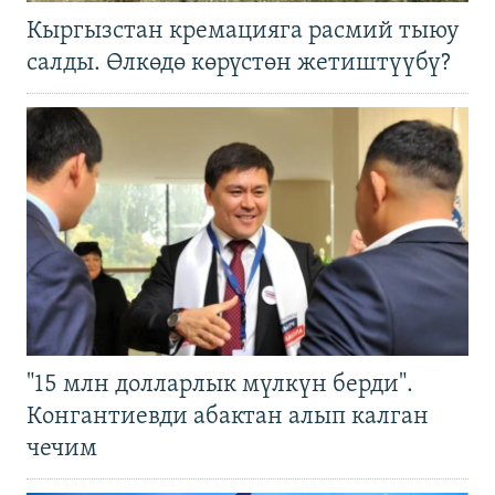
Кыргызстан кремацияга расмий тыюу
салды. Өлкөдө көрүстөн жетиштүүбү?
"15 млн долларлык мүлкүн берди".
Конгантиевди абактан алып калган
чечим