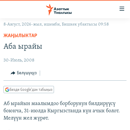
Линктер
Мазмунга
өтүңүз
8-Август, 2026-жыл, ишемби, Бишкек убактысы 09:58
Навигацияга
ЖАҢЫЛЫКТАР
өтүңүз
ЖАҢЫЛЫКТАР
КЫРГЫЗСТАН
Издөөгө
Аба ырайы
салыңыз
ДҮЙНӨ
КЫРГЫЗСТАН
30-Июль, 2008
УКРАИНА
САЯСАТ
ДҮЙНӨ
АТАЙЫН ИЛИКТӨӨ
ЭКОНОМИКА
БОРБОР АЗИЯ
Бөлүшүңүз
ТВ ПРОГРАММАЛАР
МАДАНИЯТ
Бизди Google'дан табыңыз
ПОДКАСТ
БҮГҮН АЗАТТЫКТА
Аб ырайын маалымдоо борборунун билдирүүсү
ӨЗГӨЧӨ ПИКИР
ЭКСПЕРТТЕР ТАЛДАЙТ
боюнча, 31-июлда Кыргызстанда күн ачык болот.
БИЗ ЖАНА ДҮЙНӨ
Мелүүн жел жүрөт.
Русский
ДАНИСТЕ