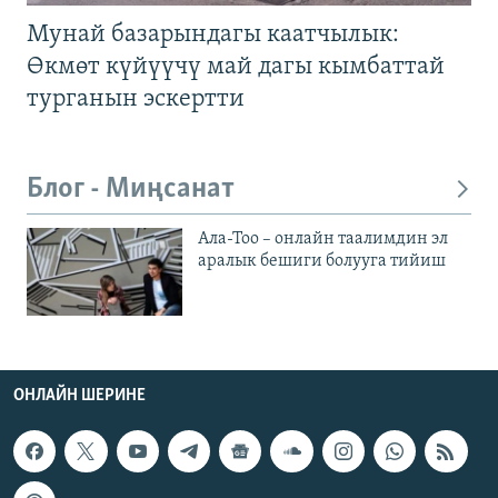
Мунай базарындагы каатчылык:
Өкмөт күйүүчү май дагы кымбаттай
турганын эскертти
Блог - Миңсанат
Ала-Тоо – онлайн таалимдин эл
аралык бешиги болууга тийиш
ОНЛАЙН ШЕРИНЕ