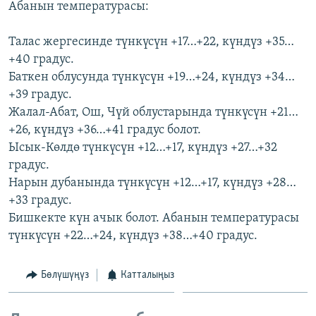
Абанын температурасы:
ОНЛАЙН ШЕРИНЕ
ЭЖЕ-СИҢДИЛЕР
АЗАТТЫК+
Талас жергесинде түнкүсүн +17…+22, күндүз +35…
+40 градус.
ЫҢГАЙСЫЗ СУРООЛОР
Баткен облусунда түнкүсүн +19…+24, күндүз +34…
+39 градус.
ЭЕ/АРнун бардык сайттары
Жалал-Абат, Ош, Чүй облустарында түнкүсүн +21…
+26, күндүз +36…+41 градус болот.
Ысык-Көлдө түнкүсүн +12…+17, күндүз +27…+32
градус.
Нарын дубанында түнкүсүн +12…+17, күндүз +28…
+33 градус.
Бишкекте күн ачык болот. Абанын температурасы
түнкүсүн +22…+24, күндүз +38…+40 градус.
Бөлүшүңүз
Катталыңыз