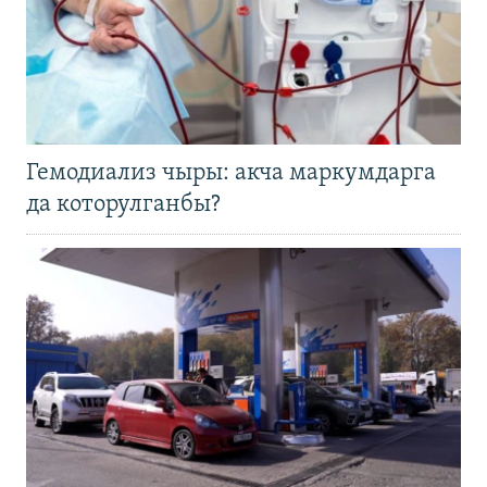
Гемодиализ чыры: акча маркумдарга
да которулганбы?