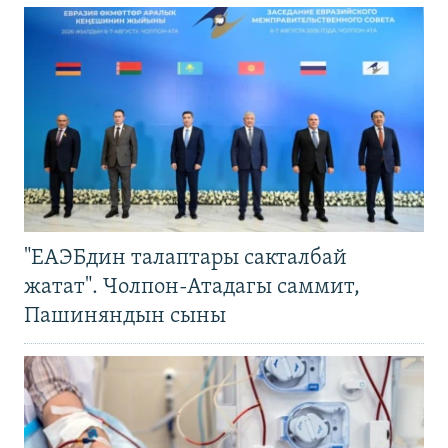
"ЕАЭБдин талаптары сакталбай
жатат". Чолпон-Атадагы саммит,
Пашиняндын сыны