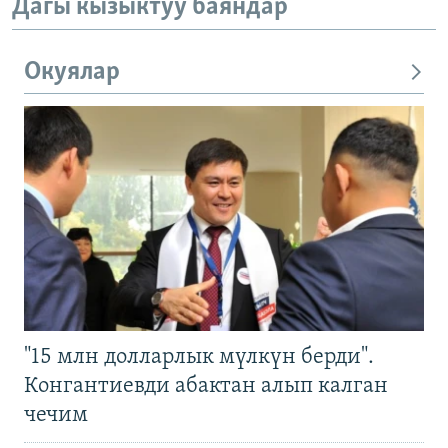
Дагы кызыктуу баяндар
Окуялар
"15 млн долларлык мүлкүн берди".
Конгантиевди абактан алып калган
чечим