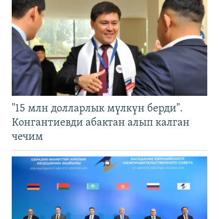
"15 млн долларлык мүлкүн берди".
Конгантиевди абактан алып калган
чечим