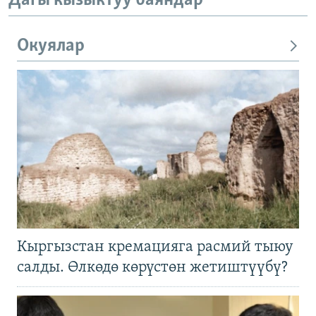
Дагы кызыктуу баяндар
Окуялар
Кыргызстан кремацияга расмий тыюу
салды. Өлкөдө көрүстөн жетиштүүбү?