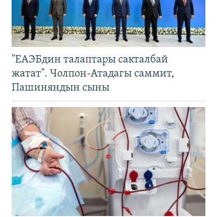
"ЕАЭБдин талаптары сакталбай
жатат". Чолпон-Атадагы саммит,
Пашиняндын сыны