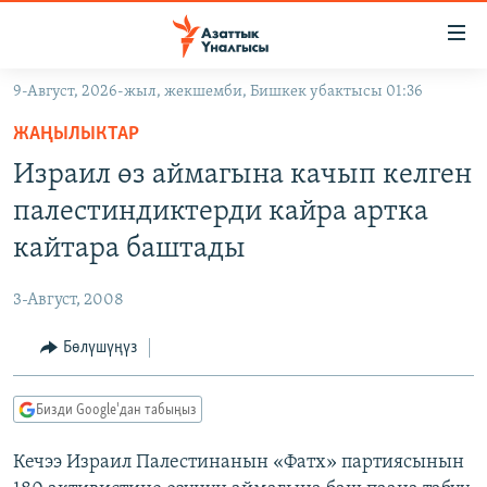
Линктер
Мазмунга
өтүңүз
9-Август, 2026-жыл, жекшемби, Бишкек убактысы 01:36
Навигацияга
ЖАҢЫЛЫКТАР
өтүңүз
ЖАҢЫЛЫКТАР
КЫРГЫЗСТАН
Издөөгө
Израил өз аймагына качып келген
салыңыз
ДҮЙНӨ
КЫРГЫЗСТАН
палестиндиктерди кайра артка
УКРАИНА
САЯСАТ
ДҮЙНӨ
кайтара баштады
АТАЙЫН ИЛИКТӨӨ
ЭКОНОМИКА
БОРБОР АЗИЯ
3-Август, 2008
ТВ ПРОГРАММАЛАР
МАДАНИЯТ
Бөлүшүңүз
ПОДКАСТ
БҮГҮН АЗАТТЫКТА
ӨЗГӨЧӨ ПИКИР
ЭКСПЕРТТЕР ТАЛДАЙТ
Бизди Google'дан табыңыз
БИЗ ЖАНА ДҮЙНӨ
Русский
Кечээ Израил Палестинанын «Фатх» партиясынын
ДАНИСТЕ