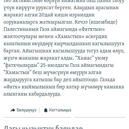
180 активистине өзүнүн аймагына баш паана табуу
ОНЛАЙН ШЕРИНЕ
ЭЖЕ-СИҢДИЛЕР
үчүн кирүүгө уруксат берген. Алардын арасынан
жаракат алган 20дай киши израилдик
АЗАТТЫК+
ооруканаларга жаткырылган. Кечээ (ишембиде)
ЫҢГАЙСЫЗ СУРООЛОР
Палестинанын Газа аймагында «Фатхтын»
жактоочулары менен «Хамастын» аскердик
канатынын өкүлдөрү кырчылдашкан кагылышууга
ЭЕ/АРнун бардык сайттары
барган. Айыгышкан кагылышууда тогуз адам өлүп,
жүзгө жакыны жаракат алды. “Хамас” уюму
“фатхчыларды” 25-июлдагы Газа аймагындагы
“Хамастын” беш мүчөсүнүн өмүрүн алган
жардырууга катышы бар деп айыптоодо. Газада
«Фатх» кыймылынын бир катар мүчөлөрү камакка
алынганы кабардалууда.
Бөлүшүңүз
Катталыңыз