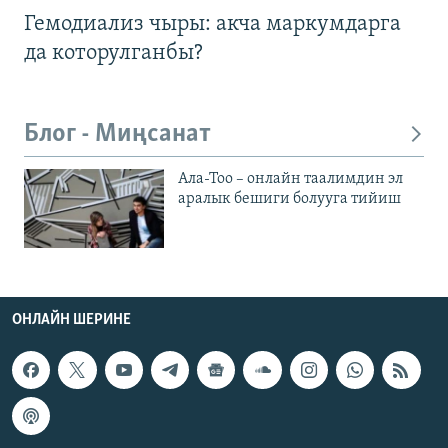
Гемодиализ чыры: акча маркумдарга
да которулганбы?
Блог - Миңсанат
Ала-Тоо – онлайн таалимдин эл
аралык бешиги болууга тийиш
ОНЛАЙН ШЕРИНЕ