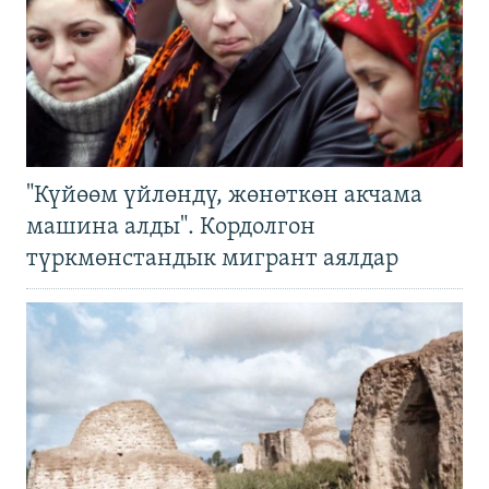
"Күйөөм үйлөндү, жөнөткөн акчама
машина алды". Кордолгон
түркмөнстандык мигрант аялдар