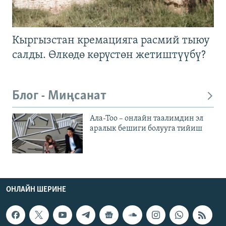
Кыргызстан кремацияга расмий тыюу
салды. Өлкөдө көрүстөн жетиштүүбү?
Блог - Миңсанат
Ала-Тоо – онлайн таалимдин эл
аралык бешиги болууга тийиш
ОНЛАЙН ШЕРИНЕ