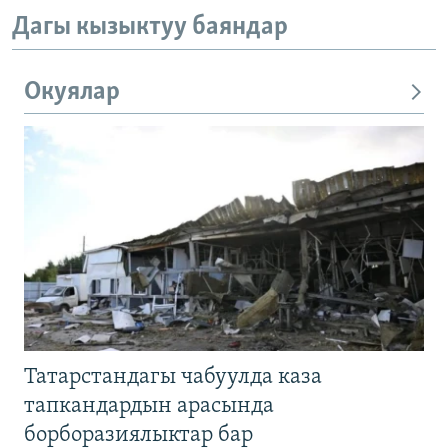
Дагы кызыктуу баяндар
Окуялар
Татарстандагы чабуулда каза
тапкандардын арасында
борборазиялыктар бар