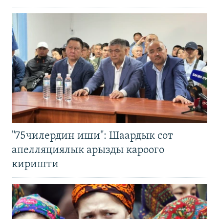
"75чилердин иши": Шаардык сот
апелляциялык арызды кароого
киришти