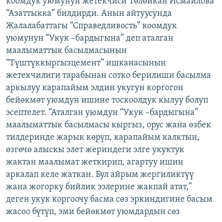
коомдук уюмунун жетекчиси Төлөйкан Исмаилова
ОНЛАЙН ШЕРИНЕ
ЭЖЕ-СИҢДИЛЕР
“Азаттыкка” билдирди. Анын айтуусунда
Жалалабаттагы “Справедливость” коомдук
АЗАТТЫК+
уюмунун “Укук –бардыгына” деп аталган
ЫҢГАЙСЫЗ СУРООЛОР
маалыматтык басылмасынын
“Түштүккыргызцемент” ишканасынын
жетекчилиги тарабынан сотко берилиши басылма
ЭЕ/АРнун бардык сайттары
аркылуу карапайым элдин укугун коргогон
бейөкмөт уюмдун ишине тоскоолдук кылуу болуп
эсептелет. “Аталган уюмдун “Укук –бардыгына”
маалыматтык басылмасы кыргыз, орус жана өзбек
тилдеринде жарык көрүп, карапайым калктын,
өзгөчө алыскы элет жериндеги элге укуктук
жактан маалымат жеткирип, агартуу ишин
аркалап келе жаткан. Бул айрым жергиликтүү
жана жогорку бийлик ээлерине жакпай атат,”
деген укук коргоочу басма сөз эркиндигине басым
жасоо бүтүп, эми бейөкмөт уюмдардын сөз