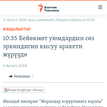
Линктер
Мазмунга
өтүңүз
11-Август, 2026-жыл, шейшемби, Бишкек убактысы 02:07
Навигацияга
ЖАҢЫЛЫКТАР
өтүңүз
ЖАҢЫЛЫКТАР
КЫРГЫЗСТАН
Издөөгө
10:35 Бейөкмөт уюмдардын сөз
салыңыз
ДҮЙНӨ
КЫРГЫЗСТАН
эркиндигин кысуу аракети
УКРАИНА
САЯСАТ
ДҮЙНӨ
жүрүүдө
АТАЙЫН ИЛИКТӨӨ
ЭКОНОМИКА
БОРБОР АЗИЯ
4-Август, 2008
ТВ ПРОГРАММАЛАР
МАДАНИЯТ
Бөлүшүңүз
ПОДКАСТ
БҮГҮН АЗАТТЫКТА
ӨЗГӨЧӨ ПИКИР
ЭКСПЕРТТЕР ТАЛДАЙТ
Бизди Google'дан табыңыз
БИЗ ЖАНА ДҮЙНӨ
Русский
Мындай пикирин “Жарандар коррупцияга каршы”
ДАНИСТЕ