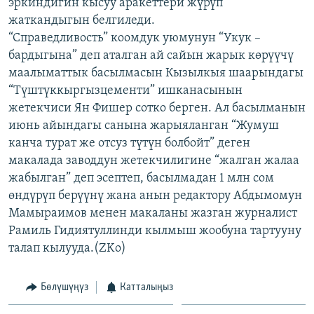
эркиндигин кысуу аракеттери жүрүп
жаткандыгын белгиледи.
“Справедливость” коомдук уюмунун “Укук –
бардыгына” деп аталган ай сайын жарык көрүүчү
маалыматтык басылмасын Кызылкыя шаарындагы
“Түштүккыргызцементи” ишканасынын
жетекчиси Ян Фишер сотко берген. Ал басылманын
июнь айындагы санына жарыяланган “Жумуш
канча турат же отсуз түтүн болбойт” деген
макалада заводдун жетекчилигине “жалган жалаа
жабылган” деп эсептеп, басылмадан 1 млн сом
өндүрүп берүүнү жана анын редактору Абдымомун
Мамыраимов менен макаланы жазган журналист
Рамиль Гидиятуллинди кылмыш жообуна тартууну
талап кылууда.(ZKo)
Бөлүшүңүз
Катталыңыз