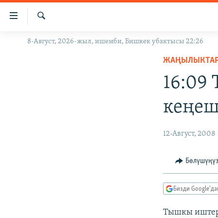
Линктер
Мазмунга
өтүңүз
Издөө
8-Август, 2026-жыл, ишемби, Бишкек убактысы 22:26
ЖАҢЫЛЫКТАР
Навигацияга
өтүңүз
ЖАҢЫЛЫКТА
КЫРГЫЗСТАН
Издөөгө
16:09
ДҮЙНӨ
КЫРГЫЗСТАН
салыңыз
УКРАИНА
САЯСАТ
ДҮЙНӨ
кеңеш
АТАЙЫН ИЛИКТӨӨ
ЭКОНОМИКА
БОРБОР АЗИЯ
ТВ ПРОГРАММАЛАР
МАДАНИЯТ
12-Август, 2008
ПОДКАСТ
БҮГҮН АЗАТТЫКТА
Бөлүшүңү
ӨЗГӨЧӨ ПИКИР
ЭКСПЕРТТЕР ТАЛДАЙТ
БИЗ ЖАНА ДҮЙНӨ
Бизди Google'д
ДАНИСТЕ
Тышкы иштер