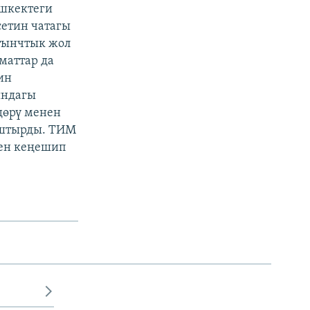
шкектеги
сетин чатагы
тынчтык жол
маттар да
ин
ындагы
дөрү менен
ыштырды. ТИМ
нен кеңешип