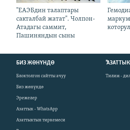
"ЕАЭБдин талаптары
Гемоди
сакталбай жатат". Чолпон-
маркум
Атадагы саммит,
котору
Пашиняндын сыны
БИЗ ЖӨНҮНДӨ
"АЗАТТЫ
Блоктолгон сайтты ачуу
Тилим - ди
Биз жөнүндө
Русский
Эрежелер
Азаттык - WhatsApp
ОНЛАЙН ШЕРИНЕ
Азаттыктын тиркемеси