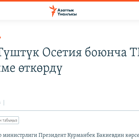
Р
 Түштүк Осетия боюнча 
ме өткөрдү
з
ан табыңыз
 министрлиги Президент Курманбек Бакиевдин көрс