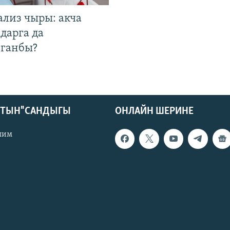
ализ чыры: акча
дарга да
лганбы?
КТЫН" САНДЫГЫ
ОНЛАЙН ШЕРИНЕ
лим