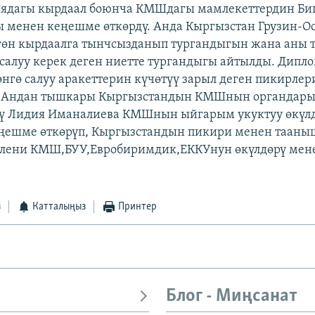
иядагы кырдаал боюнча КМШдагы мамлекеттердин Би
 менен кеңешме өткөрдү. Анда Кыргызстан Грузин-О
гөн кырдаалга тынчсызданып тургандыгын жана аны 
салуу керек деген ниетте тургандыгы айтылды. Дипло
гө салуу аракеттерин күчөтүү зарыл деген пикирлер
 Андан тышкары Кыргызстандын КМШнын органдар
лү Лидия Иманалиева КМШнын ыйгарым укуктуу өкүл
ңешме өткөрүп, Кыргызстандын пикири менен таан
селени КМШ,БУУ,Евробиримдик,ЕККУнун өкүлдөрү ме
з
Катталыңыз
Принтер
Блог - Миңсанат