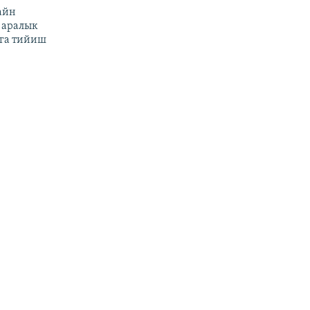
айн
 аралык
га тийиш