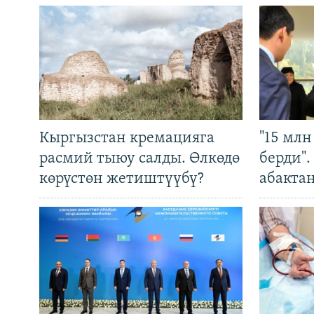
Кыргызстан кремацияга
"15 мл
расмий тыюу салды. Өлкөдө
берди"
көрүстөн жетиштүүбү?
абакта