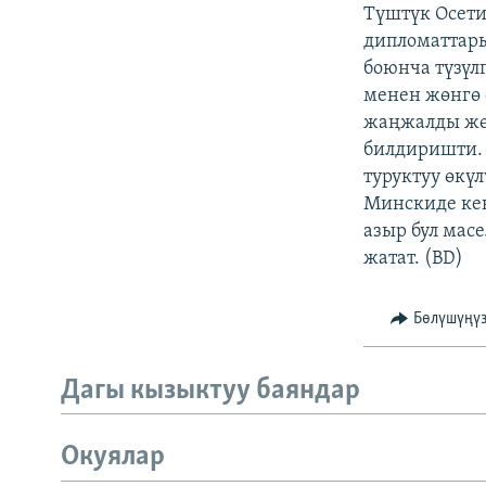
ЭЖЕ-СИҢДИЛЕР
Түштүк Осет
дипломаттары
АЗАТТЫК+
боюнча түзүл
ЫҢГАЙСЫЗ СУРООЛОР
менен жөнгө 
жаңжалды жөн
билдиришти.
туруктуу өкү
Минскиде ке
азыр бул ма
жатат. (BD)
Бөлүшүңү
Дагы кызыктуу баяндар
Окуялар