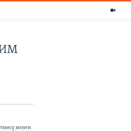
ТИМ
өтмөсү менен