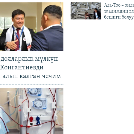
Ала-Тоо – онл
таалимдин эл
бешиги болуу
н долларлык мүлкүн
. Конгантиевди
н алып калган чечим