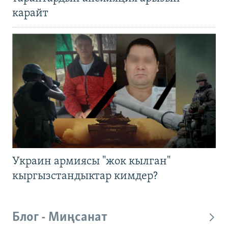
карайт
Украин армиясы "жок кылган"
кыргызстандыктар кимдер?
Блог - Миңсанат