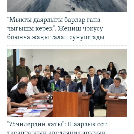
"Мыкты даярдыгы барлар гана
чыгышы керек". Жеңиш чокусу
боюнча жаңы талап сунуштады
"75чилердин каты": Шаардык сот
тараптардын апелляция арызын