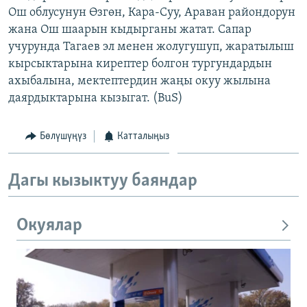
Ош облусунун Өзгөн, Кара-Суу, Араван райондорун
ОНЛАЙН ШЕРИНЕ
ЭЖЕ-СИҢДИЛЕР
жана Ош шаарын кыдырганы жатат. Сапар
АЗАТТЫК+
учурунда Тагаев эл менен жолугушуп, жаратылыш
ЫҢГАЙСЫЗ СУРООЛОР
кырсыктарына кирептер болгон тургундардын
ахыбалына, мектептердин жаңы окуу жылына
даярдыктарына кызыгат. (BuS)
ЭЕ/АРнун бардык сайттары
Бөлүшүңүз
Катталыңыз
Дагы кызыктуу баяндар
Окуялар