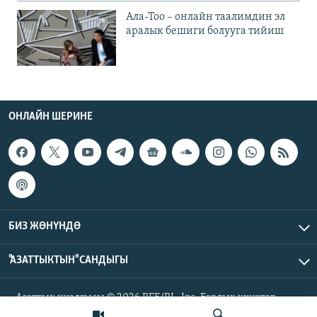
Ала-Тоо – онлайн таалимдин эл
аралык бешиги болууга тийиш
ОНЛАЙН ШЕРИНЕ
БИЗ ЖӨНҮНДӨ
"АЗАТТЫКТЫН" САНДЫГЫ
Азаттык үналгысы © 2026 RFE/RL, Inc. Бардык укуктар
корголгон.