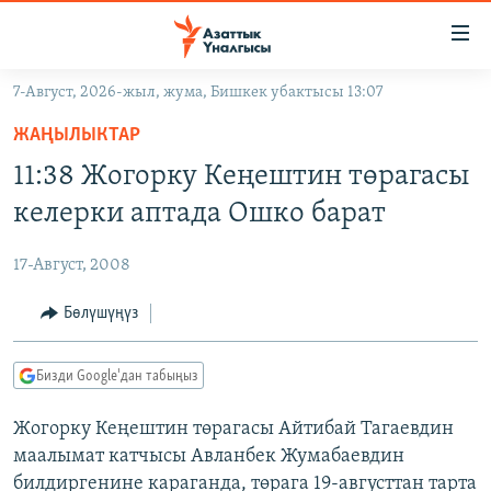
Линктер
Мазмунга
өтүңүз
7-Август, 2026-жыл, жума, Бишкек убактысы 13:07
Навигацияга
ЖАҢЫЛЫКТАР
өтүңүз
ЖАҢЫЛЫКТАР
КЫРГЫЗСТАН
Издөөгө
11:38 Жогорку Кеңештин төрагасы
салыңыз
ДҮЙНӨ
КЫРГЫЗСТАН
келерки аптада Ошко барат
УКРАИНА
САЯСАТ
ДҮЙНӨ
17-Август, 2008
АТАЙЫН ИЛИКТӨӨ
ЭКОНОМИКА
БОРБОР АЗИЯ
ТВ ПРОГРАММАЛАР
Бөлүшүңүз
МАДАНИЯТ
ПОДКАСТ
БҮГҮН АЗАТТЫКТА
Бизди Google'дан табыңыз
ӨЗГӨЧӨ ПИКИР
ЭКСПЕРТТЕР ТАЛДАЙТ
Жогорку Кеңештин төрагасы Айтибай Тагаевдин
БИЗ ЖАНА ДҮЙНӨ
Русский
маалымат катчысы Авланбек Жумабаевдин
ДАНИСТЕ
билдиргенине караганда, төрага 19-августтан тарта