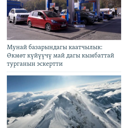
Мунай базарындагы каатчылык:
Өкмөт күйүүчү май дагы кымбаттай
турганын эскертти