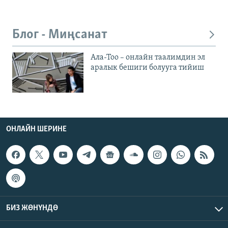
Блог - Миңсанат
Ала-Тоо – онлайн таалимдин эл
аралык бешиги болууга тийиш
ОНЛАЙН ШЕРИНЕ
БИЗ ЖӨНҮНДӨ