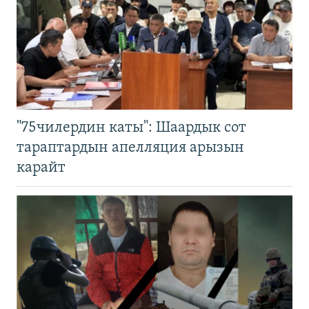
"75чилердин каты": Шаардык сот
тараптардын апелляция арызын
карайт