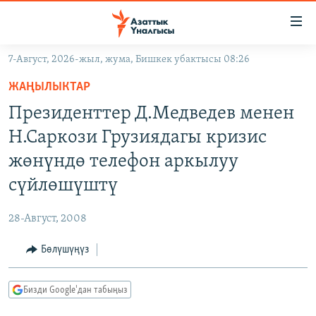
Линктер
Мазмунга
өтүңүз
7-Август, 2026-жыл, жума, Бишкек убактысы 08:26
Навигацияга
ЖАҢЫЛЫКТАР
өтүңүз
ЖАҢЫЛЫКТАР
КЫРГЫЗСТАН
Издөөгө
Президенттер Д.Медведев менен
салыңыз
ДҮЙНӨ
КЫРГЫЗСТАН
Н.Саркози Грузиядагы кризис
УКРАИНА
САЯСАТ
ДҮЙНӨ
жөнүндө телефон аркылуу
АТАЙЫН ИЛИКТӨӨ
ЭКОНОМИКА
БОРБОР АЗИЯ
сүйлөшүштү
ТВ ПРОГРАММАЛАР
МАДАНИЯТ
28-Август, 2008
ПОДКАСТ
БҮГҮН АЗАТТЫКТА
Бөлүшүңүз
ӨЗГӨЧӨ ПИКИР
ЭКСПЕРТТЕР ТАЛДАЙТ
БИЗ ЖАНА ДҮЙНӨ
Русский
Бизди Google'дан табыңыз
ДАНИСТЕ