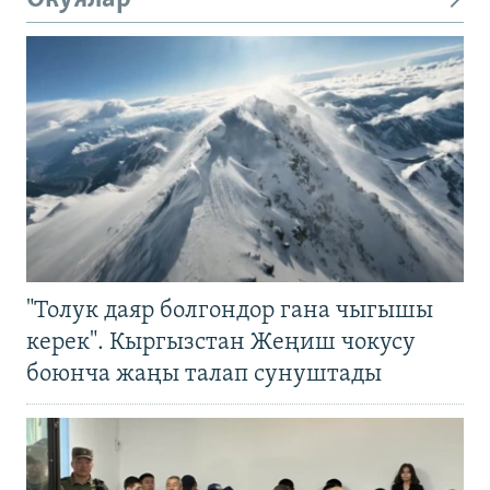
"Толук даяр болгондор гана чыгышы
керек". Кыргызстан Жеңиш чокусу
боюнча жаңы талап сунуштады