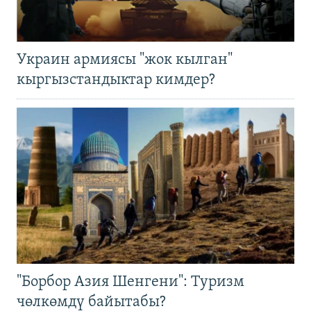
Украин армиясы "жок кылган"
кыргызстандыктар кимдер?
"Борбор Азия Шенгени": Туризм
чөлкөмдү байытабы?