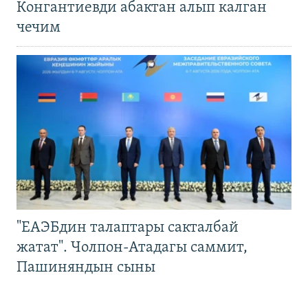
Конгантиевди абактан алып калган
чечим
"ЕАЭБдин талаптары сакталбай
жатат". Чолпон-Атадагы саммит,
Пашиняндын сыны