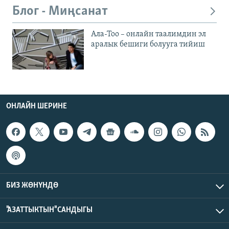
Блог - Миңсанат
Ала-Тоо – онлайн таалимдин эл
аралык бешиги болууга тийиш
ОНЛАЙН ШЕРИНЕ
БИЗ ЖӨНҮНДӨ
"АЗАТТЫКТЫН" САНДЫГЫ