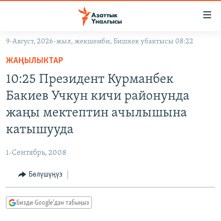
Линктер
Мазмунга
өтүңүз
9-Август, 2026-жыл, жекшемби, Бишкек убактысы 08:22
Навигацияга
ЖАҢЫЛЫКТАР
өтүңүз
ЖАҢЫЛЫКТАР
КЫРГЫЗСТАН
Издөөгө
10:25 Президент Курманбек
салыңыз
ДҮЙНӨ
КЫРГЫЗСТАН
Бакиев Учкун кичи районунда
УКРАИНА
САЯСАТ
ДҮЙНӨ
жаңы мектептин ачылышына
АТАЙЫН ИЛИКТӨӨ
ЭКОНОМИКА
БОРБОР АЗИЯ
катышууда
ТВ ПРОГРАММАЛАР
МАДАНИЯТ
1-Сентябрь, 2008
ПОДКАСТ
БҮГҮН АЗАТТЫКТА
Бөлүшүңүз
ӨЗГӨЧӨ ПИКИР
ЭКСПЕРТТЕР ТАЛДАЙТ
БИЗ ЖАНА ДҮЙНӨ
Русский
Бизди Google'дан табыңыз
ДАНИСТЕ