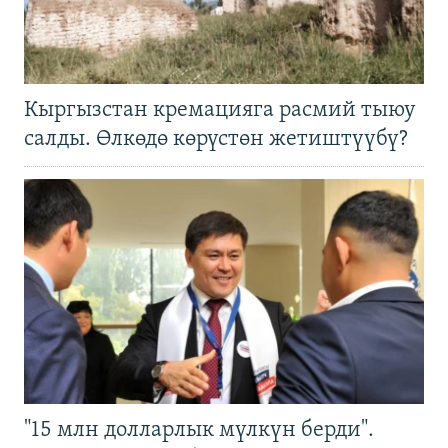
Кыргызстан кремацияга расмий тыюу
салды. Өлкөдө көрүстөн жетиштүүбү?
"15 млн долларлык мүлкүн берди".