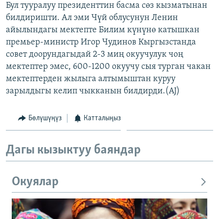
Бул тууралуу президенттин басма сөз кызматынан
ОНЛАЙН ШЕРИНЕ
ЭЖЕ-СИҢДИЛЕР
билдиришти. Ал эми Чүй облусунун Ленин
АЗАТТЫК+
айылындагы мектепте Билим күнүнө катышкан
премьер-министр Игор Чудинов Кыргызстанда
ЫҢГАЙСЫЗ СУРООЛОР
совет доорундагыдай 2-3 миң окуучулук чоң
мектептер эмес, 600-1200 окуучу сыя турган чакан
ЭЕ/АРнун бардык сайттары
мектептерден жылыга алтымыштан куруу
зарылдыгы келип чыкканын билдирди.(AJ)
Бөлүшүңүз
Катталыңыз
Дагы кызыктуу баяндар
Окуялар