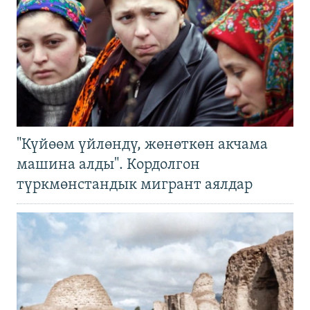
"Күйөөм үйлөндү, жөнөткөн акчама
машина алды". Кордолгон
түркмөнстандык мигрант аялдар