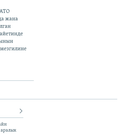
НАТО
да жана
лган
лайетинде
гынын
 мезгилине
айн
 аралык