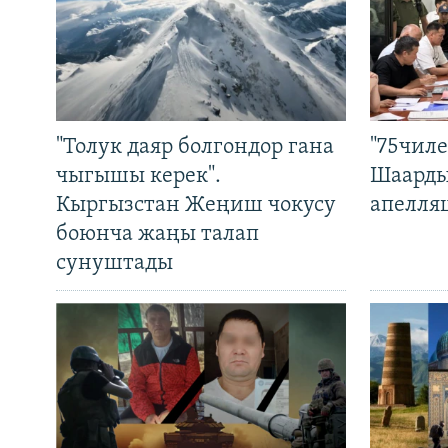
"Толук даяр болгондор гана
"75чиле
чыгышы керек".
Шаарды
Кыргызстан Жеңиш чокусу
апелля
боюнча жаңы талап
сунуштады