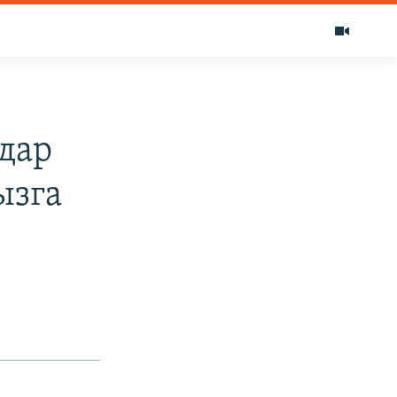
дар
ызга