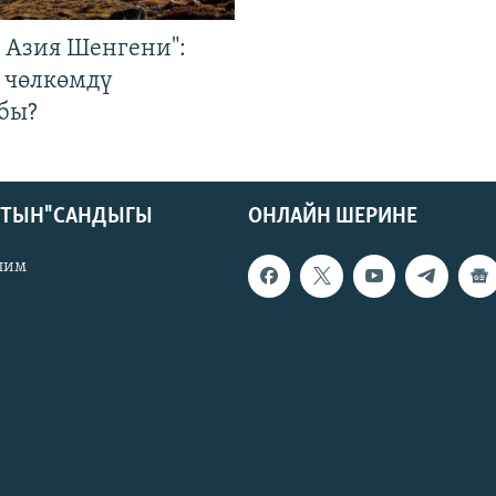
р Азия Шенгени":
 чөлкөмдү
бы?
КТЫН" САНДЫГЫ
ОНЛАЙН ШЕРИНЕ
лим