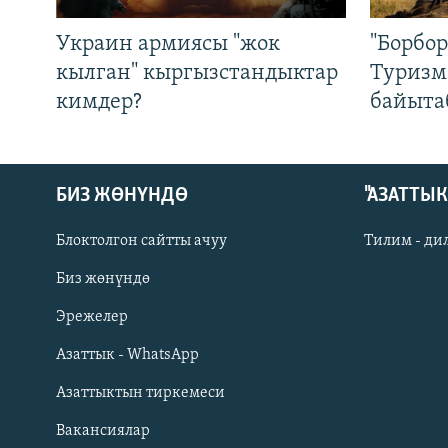
Украин армиясы "жок
"Борбо
кылган" кыргызстандыктар
Туризм
кимдер?
байыта
БИЗ ЖӨНҮНДӨ
"АЗАТТЫ
Блоктолгон сайтты ачуу
Тилим - ди
Биз жөнүндө
Русский
Эрежелер
Азаттык - WhatsApp
ОНЛАЙН ШЕРИНЕ
Азаттыктын тиркемеси
Вакансиялар