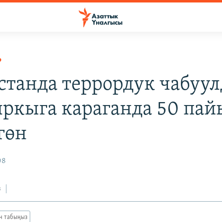
Р
станда террордук чабуул
ркыга караганда 50 пай
гөн
08
з
ан табыңыз