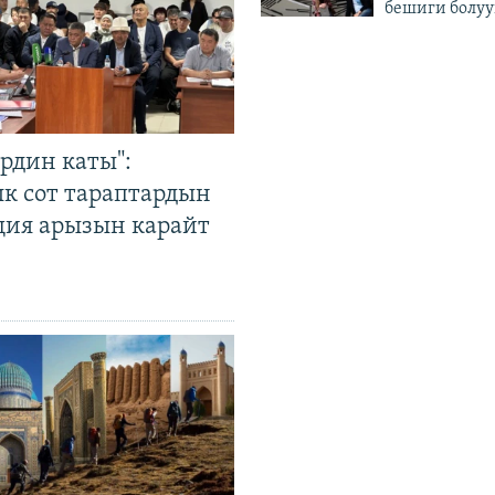
бешиги болуу
рдин каты":
к сот тараптардын
ция арызын карайт