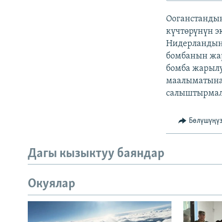
ЭЖЕ-СИҢДИЛЕР
Ооганстандын
АЗАТТЫК+
күчтөрүнүн э
ЫҢГАЙСЫЗ СУРООЛОР
Нидерландын
бомбанын жар
бомба жарыл
маалыматына
салыштырмалу
Бөлүшүңү
Дагы кызыктуу баяндар
Окуялар