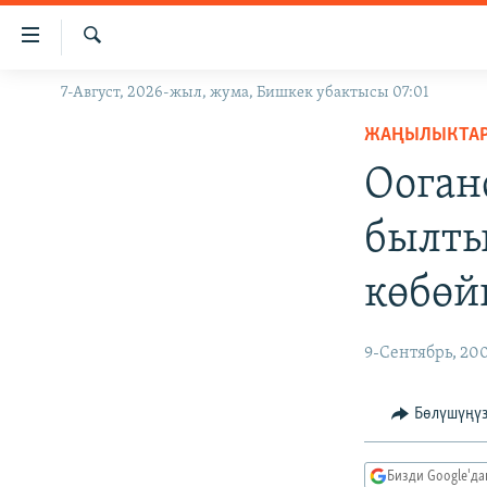
Линктер
Мазмунга
өтүңүз
Издөө
7-Август, 2026-жыл, жума, Бишкек убактысы 07:01
ЖАҢЫЛЫКТАР
Навигацияга
өтүңүз
ЖАҢЫЛЫКТА
КЫРГЫЗСТАН
Издөөгө
Ооган
ДҮЙНӨ
КЫРГЫЗСТАН
салыңыз
УКРАИНА
САЯСАТ
ДҮЙНӨ
былты
АТАЙЫН ИЛИКТӨӨ
ЭКОНОМИКА
БОРБОР АЗИЯ
көбөй
ТВ ПРОГРАММАЛАР
МАДАНИЯТ
ПОДКАСТ
БҮГҮН АЗАТТЫКТА
9-Сентябрь, 20
ӨЗГӨЧӨ ПИКИР
ЭКСПЕРТТЕР ТАЛДАЙТ
БИЗ ЖАНА ДҮЙНӨ
Бөлүшүңү
ДАНИСТЕ
Бизди Google'д