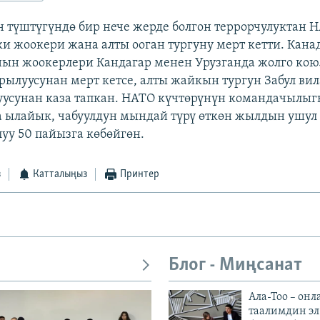
 түштүгүндө бир нече жерде болгон террорчулуктан 
ки жоокери жана алты ооган тургуну мерт кетти. Кана
ын жоокерлери Кандагар менен Урузганда жолго кою
ылуусунан мерт кетсе, алты жайкын тургун Забул ви
уусунан каза тапкан. НАТО күчтөрүнүн командачылы
 ылайык, чабуулдун мындай түрү өткөн жылдын ушул
у 50 пайызга көбөйгөн.
з
Катталыңыз
Принтер
Блог - Миңсанат
Ала-Тоо – онл
таалимдин эл