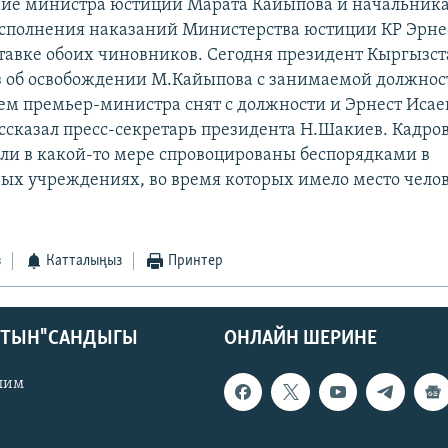
ие министра юстиции Марата Кайыпова и начальника
сполнения наказаний Министерства юстиции КР Эрне
ставке обоих чиновников. Сегодня президент Кыргызст
з об освобождении М.Кайыпова с занимаемой должнос
м премьер-министра снят с должности и Эрнест Исаев
ссказал пресс-секретарь президента Н.Шакиев. Кадр
ли в какой-то мере спровоцированы беспорядками в
ых учреждениях, во время которых имело место чело
з
Катталыңыз
Принтер
КТЫН" САНДЫГЫ
ОНЛАЙН ШЕРИНЕ
лим