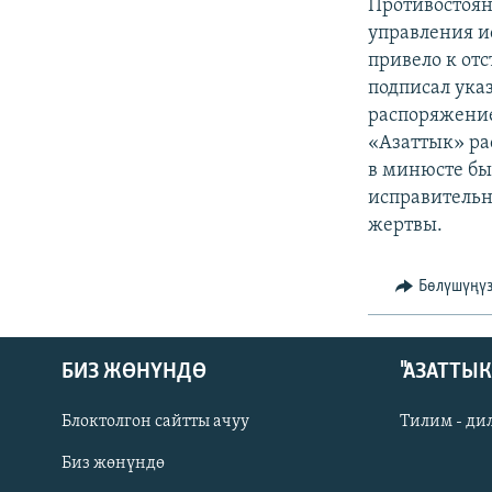
ЭЖЕ-СИҢДИЛЕР
Противостоян
управления и
АЗАТТЫК+
привело к от
ЫҢГАЙСЫЗ СУРООЛОР
подписал ука
распоряжение
«Азаттык» ра
в минюсте бы
исправительн
жертвы.
Бөлүшүңү
БИЗ ЖӨНҮНДӨ
"АЗАТТЫ
Блоктолгон сайтты ачуу
Тилим - ди
Биз жөнүндө