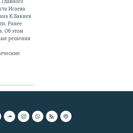
 Главного
ста Исаева
ана К.Бакиев
ти. Ранее
. Об этом
овые решения
веческие