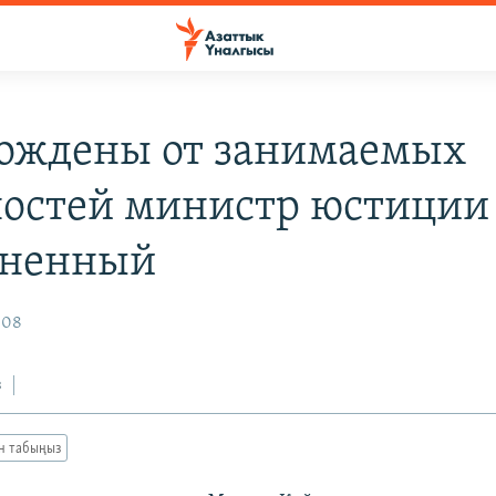
ождены от занимаемых
остей министр юстиции 
иненный
008
з
ан табыңыз