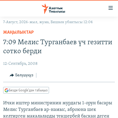
Линктер
Мазмунга
өтүңүз
7-Август, 2026-жыл, жума, Бишкек убактысы 12:04
Навигацияга
ЖАҢЫЛЫКТАР
өтүңүз
ЖАҢЫЛЫКТАР
КЫРГЫЗСТАН
Издөөгө
7:09 Мелис Турганбаев үч гезитти
салыңыз
ДҮЙНӨ
КЫРГЫЗСТАН
сотко берди
УКРАИНА
САЯСАТ
ДҮЙНӨ
12-Сентябрь, 2008
АТАЙЫН ИЛИКТӨӨ
ЭКОНОМИКА
БОРБОР АЗИЯ
ТВ ПРОГРАММАЛАР
Бөлүшүңүз
МАДАНИЯТ
ПОДКАСТ
БҮГҮН АЗАТТЫКТА
Бизди Google'дан табыңыз
ӨЗГӨЧӨ ПИКИР
ЭКСПЕРТТЕР ТАЛДАЙТ
Ички иштер министринин мурдагы 1-орун басары
БИЗ ЖАНА ДҮЙНӨ
Русский
Мелис Турганбаев ар-намыс, аброюна шек
ДАНИСТЕ
келтирген макалаларды текшербей баскан деген