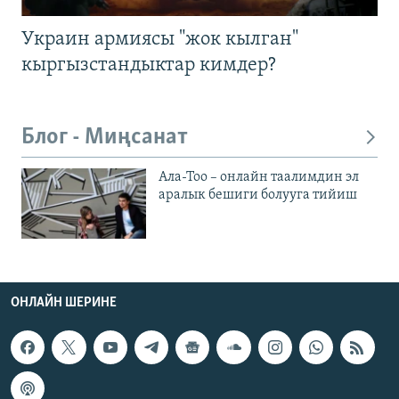
Украин армиясы "жок кылган"
кыргызстандыктар кимдер?
Блог - Миңсанат
Ала-Тоо – онлайн таалимдин эл
аралык бешиги болууга тийиш
ОНЛАЙН ШЕРИНЕ