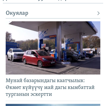
Окуялар
Мунай базарындагы каатчылык:
Өкмөт күйүүчү май дагы кымбаттай
турганын эскертти