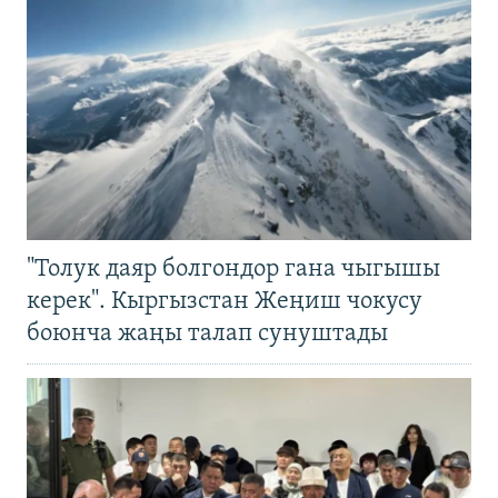
"Толук даяр болгондор гана чыгышы
керек". Кыргызстан Жеңиш чокусу
боюнча жаңы талап сунуштады