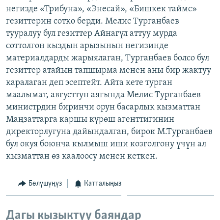
негизде «Трибуна», «Энесай», «Бишкек таймс»
ОНЛАЙН ШЕРИНЕ
ЭЖЕ-СИҢДИЛЕР
гезиттерин сотко берди. Мелис Турганбаев
АЗАТТЫК+
тууралуу бул гезиттер Айнагүл аттуу мурда
ЫҢГАЙСЫЗ СУРООЛОР
соттолгон кыздын арызынын негизинде
материалдарды жарыялаган, Турганбаев болсо бул
гезиттер атайын тапшырма менен аны бир жактуу
ЭЕ/АРнун бардык сайттары
каралаган деп эсептейт. Айта кете турган
маалымат, августтун аягында Мелис Турганбаев
министрдин биринчи орун басарлык кызматтан
Маңзаттарга каршы күрөш агенттигинин
директорлугуна дайындалган, бирок М.Турганбаев
бул окуя боюнча кылмыш иши козголгону үчүн ал
кызматтан өз каалоосу менен кеткен.
Бөлүшүңүз
Катталыңыз
Дагы кызыктуу баяндар