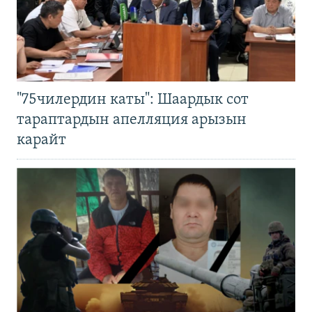
"75чилердин каты": Шаардык сот
тараптардын апелляция арызын
карайт