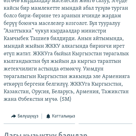
өзгөчө кырдаалдар маселесин жөнгө салуу, эгерде
ОНЛАЙН ШЕРИНЕ
ЭЖЕ-СИҢДИЛЕР
кайсы бир мамлекетте мындай абал түзүлө турган
болсо бири-бирине тез аранын ичинде жардам
АЗАТТЫК+
берүү боюнча маселелер козголот. Бул тууралуу
ЫҢГАЙСЫЗ СУРООЛОР
“Азаттыкка” чукул кырдаалдар министри
Камчыбек Ташиев билдирди. Анын айтымында,
мындай жыйын ЖККУ алкагында биринчи ирет
ЭЕ/АРнун бардык сайттары
өтүп жатат. ЖККУга быйыл Кыргызстан төрагалык
кылгандыктан бул жыйын да кыргыз тараптын
жетекчилиги астында өтмөкчү. Уюмдун
төрагалыгын Кыргызстан жакында эле Арменияга
өткөрүп бергени белгилүү. ЖККУга Кыргызстан,
Казакстан, Орусия, Беларусь, Армения, Тажикстан
жана Өзбекстан мүчө. (SM)
Бөлүшүңүз
Катталыңыз