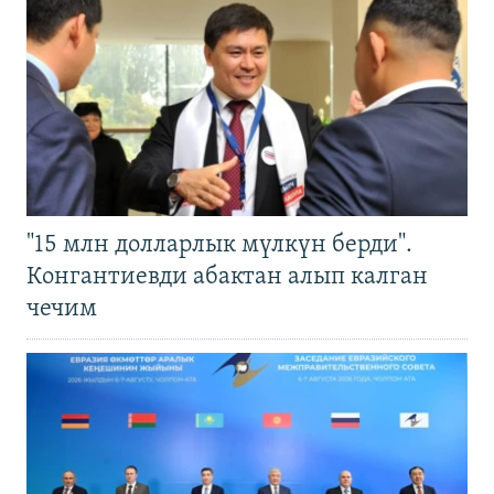
"15 млн долларлык мүлкүн берди".
Конгантиевди абактан алып калган
чечим