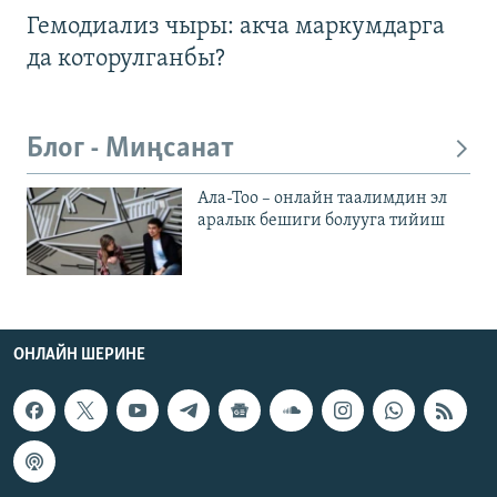
Гемодиализ чыры: акча маркумдарга
да которулганбы?
Блог - Миңсанат
Ала-Тоо – онлайн таалимдин эл
аралык бешиги болууга тийиш
ОНЛАЙН ШЕРИНЕ