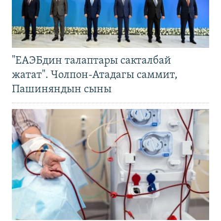
"ЕАЭБдин талаптары сакталбай
жатат". Чолпон-Атадагы саммит,
Пашиняндын сыны