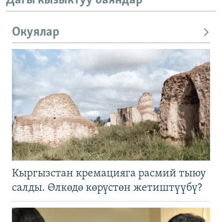
Дагы кызыктуу баяндар
Окуялар
Кыргызстан кремацияга расмий тыюу
салды. Өлкөдө көрүстөн жетиштүүбү?