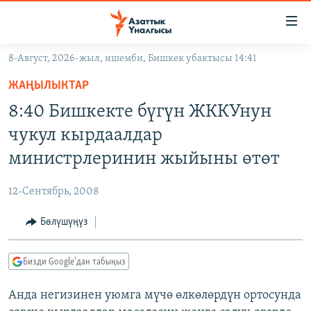
Линктер
Мазмунга
өтүңүз
8-Август, 2026-жыл, ишемби, Бишкек убактысы 14:41
Навигацияга
ЖАҢЫЛЫКТАР
өтүңүз
ЖАҢЫЛЫКТАР
КЫРГЫЗСТАН
Издөөгө
8:40 Бишкекте бүгүн ЖККУнун
салыңыз
ДҮЙНӨ
КЫРГЫЗСТАН
чукул кырдаалдар
УКРАИНА
САЯСАТ
ДҮЙНӨ
министрлеринин жыйыны өтөт
АТАЙЫН ИЛИКТӨӨ
ЭКОНОМИКА
БОРБОР АЗИЯ
12-Сентябрь, 2008
ТВ ПРОГРАММАЛАР
МАДАНИЯТ
Бөлүшүңүз
ПОДКАСТ
БҮГҮН АЗАТТЫКТА
ӨЗГӨЧӨ ПИКИР
ЭКСПЕРТТЕР ТАЛДАЙТ
Бизди Google'дан табыңыз
БИЗ ЖАНА ДҮЙНӨ
Русский
Анда негизинен уюмга мүчө өлкөлөрдүн ортосунда
ДАНИСТЕ